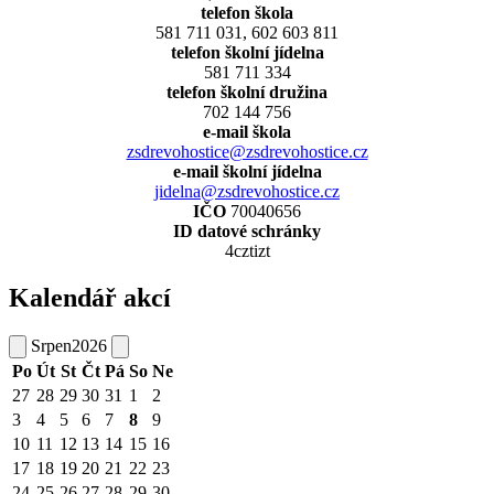
telefon škola
581 711 031, 602 603 811
telefon školní jídelna
581 711 334
telefon školní družina
702 144 756
e-mail škola
zsdrevohostice@zsdrevohostice.cz
e-mail školní jídelna
jidelna@zsdrevohostice.cz
IČO
70040656
ID datové schránky
4cztizt
Kalendář akcí
Srpen
2026
Po
Út
St
Čt
Pá
So
Ne
27
28
29
30
31
1
2
3
4
5
6
7
8
9
10
11
12
13
14
15
16
17
18
19
20
21
22
23
24
25
26
27
28
29
30