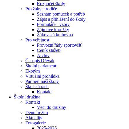
Rozpočet školy
Pro žáky a rodiče
Seznam pomůcek a potřeb
Zápis a přihlášení do školy
Formuláře - vzory
Zájmové kroužky
Žákovská knihovna
Pro veřejnost
Provozní řády sportovišť
Ceník služeb
Archiv
Časopis Dřevák
Školní parlament
Ekotým
Virtuální prohlídka
Partneři naší školy
Školská rada
Kontakt
Školní družina
Kontakt
Věci do družiny
Denní režim
Aktuality
Fotogalerie
2025-2026