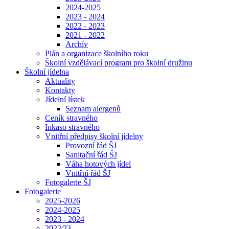
2024-2025
2023 - 2024
2022 - 2023
2021 - 2022
Archív
Plán a organizace školního roku
Školní vzdělávací program pro školní družinu
Školní jídelna
Aktuality
Kontakty
Jídelní lístek
Seznam alergenů
Ceník stravného
Inkaso stravného
Vnitřní předpisy školní jídelny
Provozní řád ŠJ
Sanitační řád ŠJ
Váha hotových jídel
Vnitřní řád ŠJ
Fotogalerie ŠJ
Fotogalerie
2025-2026
2024-2025
2023 - 2024
2022⁄23