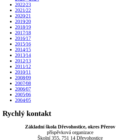
2022⁄23
2021⁄22
2020⁄21
2019⁄20
2018⁄19
2017⁄18
2016⁄17
2015⁄16
2014⁄15
2013⁄14
2012⁄13
2011⁄12
2010⁄11
2008⁄09
2007⁄08
2006⁄07
2005⁄06
2004⁄05
Rychlý kontakt
Základní škola Dřevohostice, okres Přerov
příspěvková organizace
Školní 355, 751 14 Dřevohostice