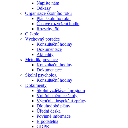
Napište nám
Odkazy
Organizace školního roku
Plán školního roku
Časové rozvržení hodin
Rozvrhy tříd
O škole
Výchovný poradce
Konzultační hodiny
Dokumentace
Aktuality
Metodik prevence
Konzultační hodiny
Dokumentace
Školní psycholog
Konzultační hodiny
Dokumenty
Školní vzdělávací program
Vnitřní směrnice školy
Výroční a inspekční zprávy
Dlouhodobé plány
Úřední deska
Povinné informace
E-podatelna
GDPR