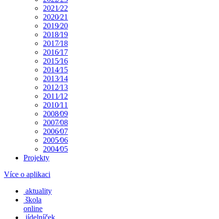
2021⁄22
2020⁄21
2019⁄20
2018⁄19
2017⁄18
2016⁄17
2015⁄16
2014⁄15
2013⁄14
2012⁄13
2011⁄12
2010⁄11
2008⁄09
2007⁄08
2006⁄07
2005⁄06
2004⁄05
Projekty
Více o aplikaci
aktuality
škola
online
jídelníček