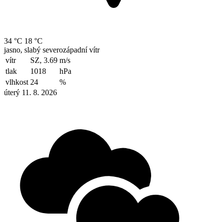
34 °C
18 °C
jasno, slabý severozápadní vítr
vítr
SZ, 3.69
m/s
tlak
1018
hPa
vlhkost
24
%
úterý 11. 8. 2026