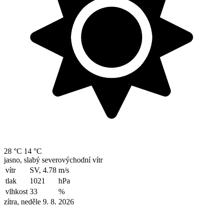
28 °C
14 °C
jasno, slabý severovýchodní vítr
vítr
SV, 4.78
m/s
tlak
1021
hPa
vlhkost
33
%
zítra, neděle 9. 8. 2026