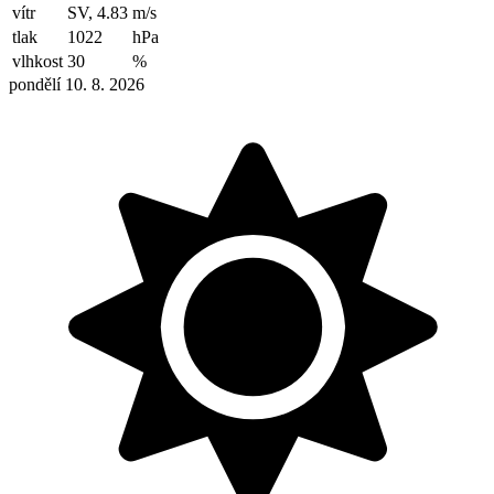
vítr
SV, 4.83
m/s
tlak
1022
hPa
vlhkost
30
%
pondělí 10. 8. 2026