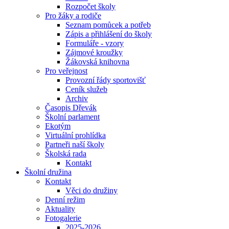
Rozpočet školy
Pro žáky a rodiče
Seznam pomůcek a potřeb
Zápis a přihlášení do školy
Formuláře - vzory
Zájmové kroužky
Žákovská knihovna
Pro veřejnost
Provozní řády sportovišť
Ceník služeb
Archiv
Časopis Dřevák
Školní parlament
Ekotým
Virtuální prohlídka
Partneři naší školy
Školská rada
Kontakt
Školní družina
Kontakt
Věci do družiny
Denní režim
Aktuality
Fotogalerie
2025-2026