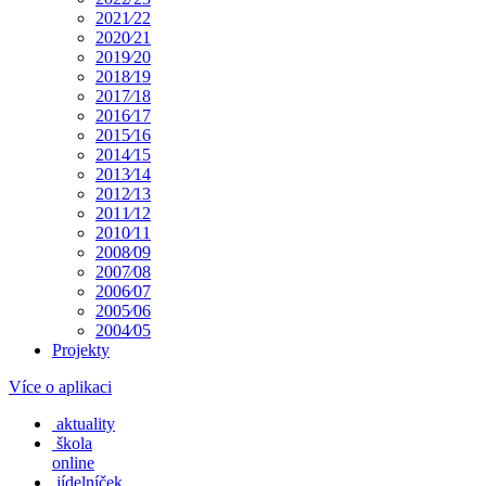
2021⁄22
2020⁄21
2019⁄20
2018⁄19
2017⁄18
2016⁄17
2015⁄16
2014⁄15
2013⁄14
2012⁄13
2011⁄12
2010⁄11
2008⁄09
2007⁄08
2006⁄07
2005⁄06
2004⁄05
Projekty
Více o aplikaci
aktuality
škola
online
jídelníček