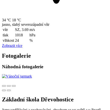
34 °C
18 °C
jasno, slabý severozápadní vítr
vítr
SZ, 3.69
m/s
tlak
1018
hPa
vlhkost
24
%
Zobrazit více
Fotogalerie
Náhodná fotogalerie
Základní škola Dřevohostice
Jsme vzděláváni a vychováváni, abychom se ve světě a v životě