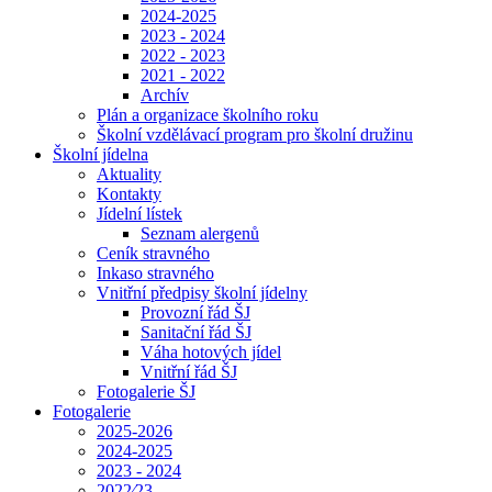
2024-2025
2023 - 2024
2022 - 2023
2021 - 2022
Archív
Plán a organizace školního roku
Školní vzdělávací program pro školní družinu
Školní jídelna
Aktuality
Kontakty
Jídelní lístek
Seznam alergenů
Ceník stravného
Inkaso stravného
Vnitřní předpisy školní jídelny
Provozní řád ŠJ
Sanitační řád ŠJ
Váha hotových jídel
Vnitřní řád ŠJ
Fotogalerie ŠJ
Fotogalerie
2025-2026
2024-2025
2023 - 2024
2022⁄23