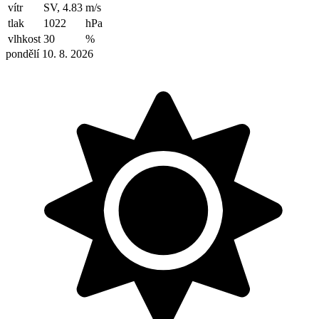
vítr
SV, 4.83
m/s
tlak
1022
hPa
vlhkost
30
%
pondělí 10. 8. 2026