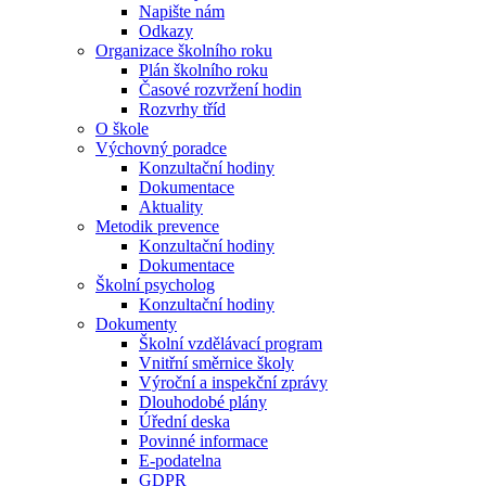
Napište nám
Odkazy
Organizace školního roku
Plán školního roku
Časové rozvržení hodin
Rozvrhy tříd
O škole
Výchovný poradce
Konzultační hodiny
Dokumentace
Aktuality
Metodik prevence
Konzultační hodiny
Dokumentace
Školní psycholog
Konzultační hodiny
Dokumenty
Školní vzdělávací program
Vnitřní směrnice školy
Výroční a inspekční zprávy
Dlouhodobé plány
Úřední deska
Povinné informace
E-podatelna
GDPR