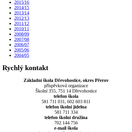
2015⁄16
2014⁄15
2013⁄14
2012⁄13
2011⁄12
2010⁄11
2008⁄09
2007⁄08
2006⁄07
2005⁄06
2004⁄05
Rychlý kontakt
Základní škola Dřevohostice, okres Přerov
příspěvková organizace
Školní 355, 751 14 Dřevohostice
telefon škola
581 711 031, 602 603 811
telefon školní jídelna
581 711 334
telefon školní družina
702 144 756
e-mail škola