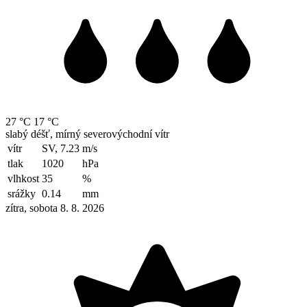
27 °C
17 °C
slabý déšť, mírný severovýchodní vítr
vítr
SV, 7.23
m/s
tlak
1020
hPa
vlhkost
35
%
srážky
0.14
mm
zítra, sobota 8. 8. 2026