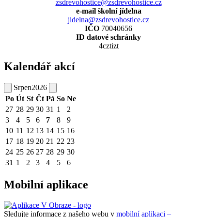
zsdrevohostice@zsdrevohostice.cz
e-mail školní jídelna
jidelna@zsdrevohostice.cz
IČO
70040656
ID datové schránky
4cztizt
Kalendář akcí
Srpen
2026
Po
Út
St
Čt
Pá
So
Ne
27
28
29
30
31
1
2
3
4
5
6
7
8
9
10
11
12
13
14
15
16
17
18
19
20
21
22
23
24
25
26
27
28
29
30
31
1
2
3
4
5
6
Mobilní aplikace
Sledujte informace z našeho webu v
mobilní aplikaci –