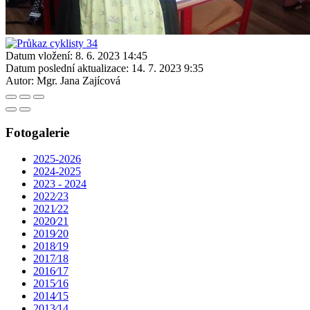
Datum vložení:
8. 6. 2023 14:45
Datum poslední aktualizace:
14. 7. 2023 9:35
Autor:
Mgr. Jana Zajícová
Fotogalerie
2025-2026
2024-2025
2023 - 2024
2022⁄23
2021⁄22
2020⁄21
2019⁄20
2018⁄19
2017⁄18
2016⁄17
2015⁄16
2014⁄15
2013⁄14