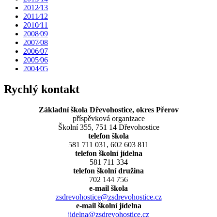
2012⁄13
2011⁄12
2010⁄11
2008⁄09
2007⁄08
2006⁄07
2005⁄06
2004⁄05
Rychlý kontakt
Základní škola Dřevohostice, okres Přerov
příspěvková organizace
Školní 355, 751 14 Dřevohostice
telefon škola
581 711 031, 602 603 811
telefon školní jídelna
581 711 334
telefon školní družina
702 144 756
e-mail škola
zsdrevohostice@zsdrevohostice.cz
e-mail školní jídelna
jidelna@zsdrevohostice.cz