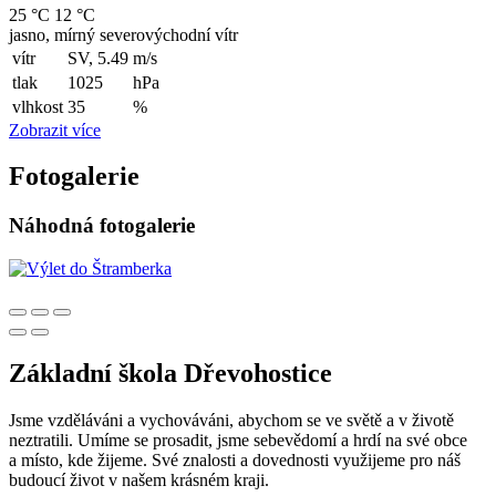
25 °C
12 °C
jasno, mírný severovýchodní vítr
vítr
SV, 5.49
m/s
tlak
1025
hPa
vlhkost
35
%
Zobrazit více
Fotogalerie
Náhodná fotogalerie
Základní škola Dřevohostice
Jsme vzděláváni a vychováváni, abychom se ve světě a v životě
neztratili. Umíme se prosadit, jsme sebevědomí a hrdí na své obce
a místo, kde žijeme. Své znalosti a dovednosti využijeme pro náš
budoucí život v našem krásném kraji.