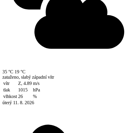
35 °C
19 °C
zataženo, slabý západní vítr
vítr
Z, 4.89
m/s
tlak
1015
hPa
vlhkost
26
%
úterý 11. 8. 2026