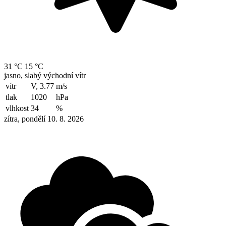
31 °C
15 °C
jasno, slabý východní vítr
vítr
V, 3.77
m/s
tlak
1020
hPa
vlhkost
34
%
zítra, pondělí 10. 8. 2026