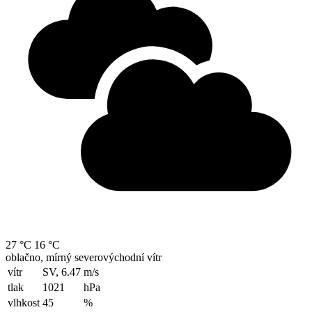
27 °C
16 °C
oblačno, mírný severovýchodní vítr
vítr
SV, 6.47
m/s
tlak
1021
hPa
vlhkost
45
%