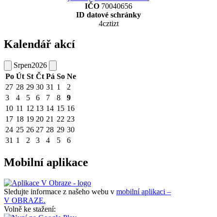
IČO
70040656
ID datové schránky
4cztizt
Kalendář akcí
Srpen
2026
Po
Út
St
Čt
Pá
So
Ne
27
28
29
30
31
1
2
3
4
5
6
7
8
9
10
11
12
13
14
15
16
17
18
19
20
21
22
23
24
25
26
27
28
29
30
31
1
2
3
4
5
6
Mobilní aplikace
Sledujte informace z našeho webu v
mobilní aplikaci –
V OBRAZE.
Volně ke stažení: