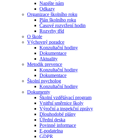
Napište nám
Odkazy
Organizace školního roku
Plán školního roku
Časové rozvržení hodin
Rozvrhy tříd
O škole
Výchovný poradce
Konzultační hodiny
Dokumentace
Aktuality
Metodik prevence
Konzultační hodiny
Dokumentace
Školní psycholog
Konzultační hodiny
Dokumenty
Školní vzdělávací program
Vnitřní směrnice školy
Výroční a inspekční zprávy
Dlouhodobé plány
Úřední deska
Povinné informace
E-podatelna
GDPR