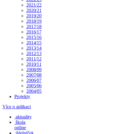
2021⁄22
2020⁄21
2019⁄20
2018⁄19
2017⁄18
2016⁄17
2015⁄16
2014⁄15
2013⁄14
2012⁄13
2011⁄12
2010⁄11
2008⁄09
2007⁄08
2006⁄07
2005⁄06
2004⁄05
Projekty
Více o aplikaci
aktuality
škola
online
jídelníček