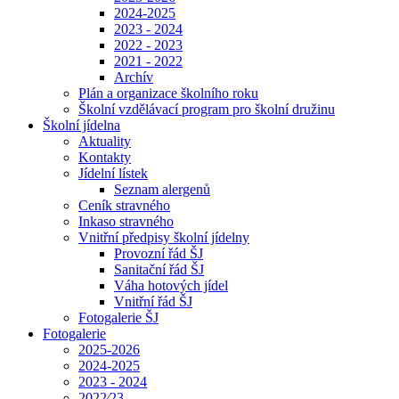
2024-2025
2023 - 2024
2022 - 2023
2021 - 2022
Archív
Plán a organizace školního roku
Školní vzdělávací program pro školní družinu
Školní jídelna
Aktuality
Kontakty
Jídelní lístek
Seznam alergenů
Ceník stravného
Inkaso stravného
Vnitřní předpisy školní jídelny
Provozní řád ŠJ
Sanitační řád ŠJ
Váha hotových jídel
Vnitřní řád ŠJ
Fotogalerie ŠJ
Fotogalerie
2025-2026
2024-2025
2023 - 2024
2022⁄23