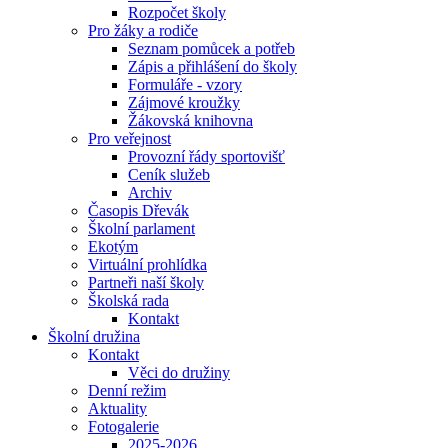
Rozpočet školy
Pro žáky a rodiče
Seznam pomůcek a potřeb
Zápis a přihlášení do školy
Formuláře - vzory
Zájmové kroužky
Žákovská knihovna
Pro veřejnost
Provozní řády sportovišť
Ceník služeb
Archiv
Časopis Dřevák
Školní parlament
Ekotým
Virtuální prohlídka
Partneři naší školy
Školská rada
Kontakt
Školní družina
Kontakt
Věci do družiny
Denní režim
Aktuality
Fotogalerie
2025-2026