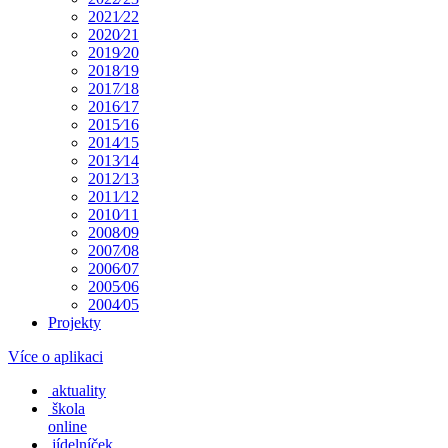
2021⁄22
2020⁄21
2019⁄20
2018⁄19
2017⁄18
2016⁄17
2015⁄16
2014⁄15
2013⁄14
2012⁄13
2011⁄12
2010⁄11
2008⁄09
2007⁄08
2006⁄07
2005⁄06
2004⁄05
Projekty
Více o aplikaci
aktuality
škola
online
jídelníček