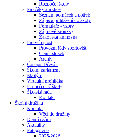
Rozpočet školy
Pro žáky a rodiče
Seznam pomůcek a potřeb
Zápis a přihlášení do školy
Formuláře - vzory
Zájmové kroužky
Žákovská knihovna
Pro veřejnost
Provozní řády sportovišť
Ceník služeb
Archiv
Časopis Dřevák
Školní parlament
Ekotým
Virtuální prohlídka
Partneři naší školy
Školská rada
Kontakt
Školní družina
Kontakt
Věci do družiny
Denní režim
Aktuality
Fotogalerie
2025-2026