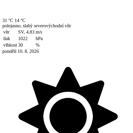
31 °C
14 °C
polojasno, slabý severovýchodní vítr
vítr
SV, 4.83
m/s
tlak
1022
hPa
vlhkost
30
%
pondělí 10. 8. 2026