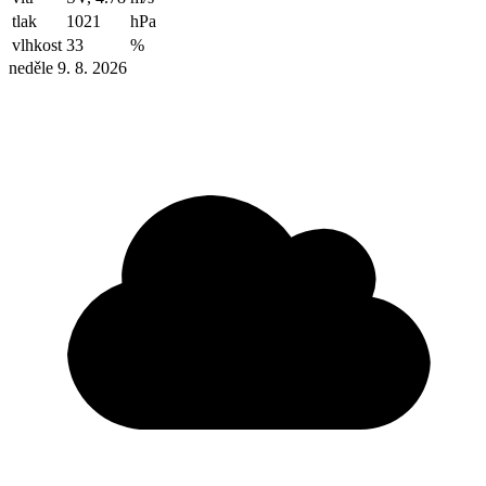
tlak
1021
hPa
vlhkost
33
%
neděle 9. 8. 2026