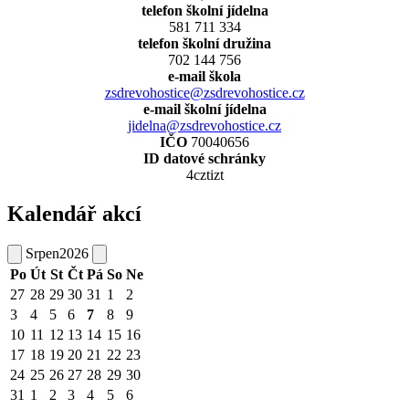
telefon školní jídelna
581 711 334
telefon školní družina
702 144 756
e-mail škola
zsdrevohostice@zsdrevohostice.cz
e-mail školní jídelna
jidelna@zsdrevohostice.cz
IČO
70040656
ID datové schránky
4cztizt
Kalendář akcí
Srpen
2026
Po
Út
St
Čt
Pá
So
Ne
27
28
29
30
31
1
2
3
4
5
6
7
8
9
10
11
12
13
14
15
16
17
18
19
20
21
22
23
24
25
26
27
28
29
30
31
1
2
3
4
5
6