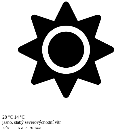
28 °C
14 °C
jasno, slabý severovýchodní vítr
vítr
SV, 4.78
m/s