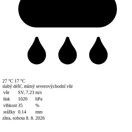
27 °C
17 °C
slabý déšť, mírný severovýchodní vítr
vítr
SV, 7.23
m/s
tlak
1020
hPa
vlhkost
35
%
srážky
0.14
mm
zítra, sobota 8. 8. 2026