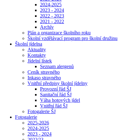
2024-2025
2023 - 2024
2022 - 2023
2021 - 2022
Archív
Plán a organizace školního roku
Školní vzdělávací program pro školní družinu
Školní jídelna
Aktuality
Kontakty
Jídelní lístek
Seznam alergenů
Ceník stravného
Inkaso stravného
Vnitřní předpisy školní jídelny
Provozní řád ŠJ
Sanitační řád ŠJ
Váha hotových jídel
Vnitřní řád ŠJ
Fotogalerie ŠJ
Fotogalerie
2025-2026
2024-2025
2023 - 2024
2022⁄23