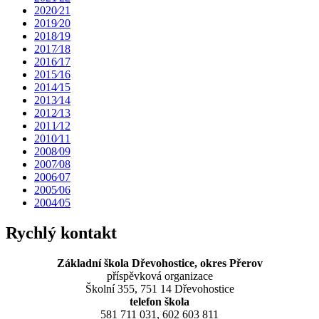
2020⁄21
2019⁄20
2018⁄19
2017⁄18
2016⁄17
2015⁄16
2014⁄15
2013⁄14
2012⁄13
2011⁄12
2010⁄11
2008⁄09
2007⁄08
2006⁄07
2005⁄06
2004⁄05
Rychlý kontakt
Základní škola Dřevohostice, okres Přerov
příspěvková organizace
Školní 355, 751 14 Dřevohostice
telefon škola
581 711 031, 602 603 811