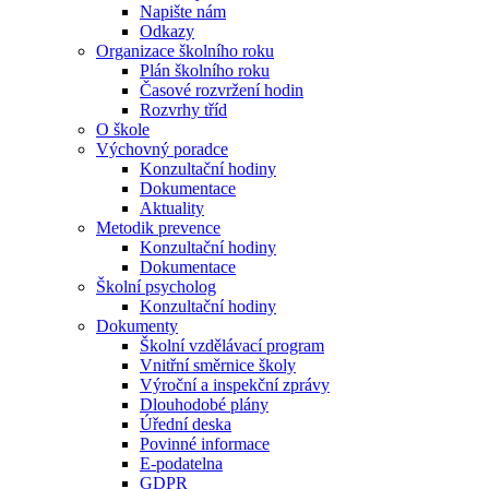
Napište nám
Odkazy
Organizace školního roku
Plán školního roku
Časové rozvržení hodin
Rozvrhy tříd
O škole
Výchovný poradce
Konzultační hodiny
Dokumentace
Aktuality
Metodik prevence
Konzultační hodiny
Dokumentace
Školní psycholog
Konzultační hodiny
Dokumenty
Školní vzdělávací program
Vnitřní směrnice školy
Výroční a inspekční zprávy
Dlouhodobé plány
Úřední deska
Povinné informace
E-podatelna
GDPR