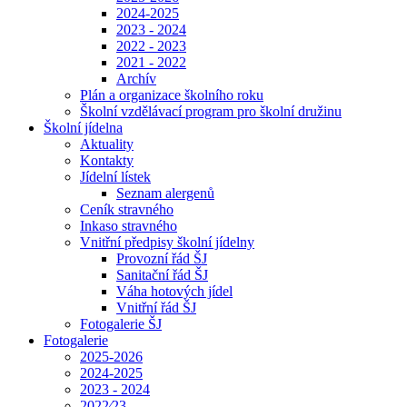
2024-2025
2023 - 2024
2022 - 2023
2021 - 2022
Archív
Plán a organizace školního roku
Školní vzdělávací program pro školní družinu
Školní jídelna
Aktuality
Kontakty
Jídelní lístek
Seznam alergenů
Ceník stravného
Inkaso stravného
Vnitřní předpisy školní jídelny
Provozní řád ŠJ
Sanitační řád ŠJ
Váha hotových jídel
Vnitřní řád ŠJ
Fotogalerie ŠJ
Fotogalerie
2025-2026
2024-2025
2023 - 2024
2022⁄23