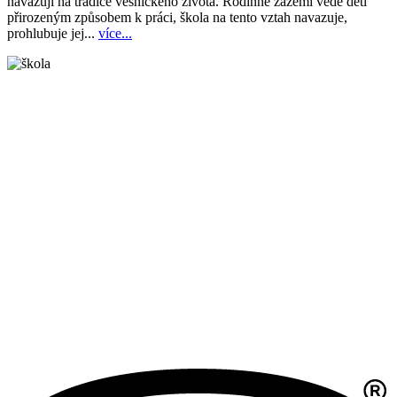
navazují na tradice vesnického života. Rodinné zázemí vede děti
přirozeným způsobem k práci, škola na tento vztah navazuje,
prohlubuje jej...
více...