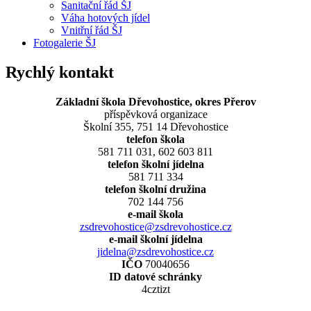
Sanitační řád ŠJ
Váha hotových jídel
Vnitřní řád ŠJ
Fotogalerie ŠJ
Rychlý kontakt
Základní škola Dřevohostice, okres Přerov
příspěvková organizace
Školní 355, 751 14 Dřevohostice
telefon škola
581 711 031, 602 603 811
telefon školní jídelna
581 711 334
telefon školní družina
702 144 756
e-mail škola
zsdrevohostice@zsdrevohostice.cz
e-mail školní jídelna
jidelna@zsdrevohostice.cz
IČO
70040656
ID datové schránky
4cztizt