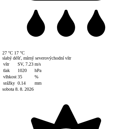
27 °C
17 °C
slabý déšť, mírný severovýchodní vítr
vítr
SV, 7.23
m/s
tlak
1020
hPa
vlhkost
35
%
srážky
0.14
mm
sobota 8. 8. 2026