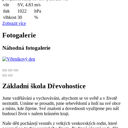
vítr
SV, 4.83
m/s
tlak
1022
hPa
vlhkost
30
%
Zobrazit více
Fotogalerie
Náhodná fotogalerie
Základní škola Dřevohostice
Jsme vzděláváni a vychováváni, abychom se ve světě a v životě
neztratili. Umíme se prosadit, jsme sebevědomí a hrdí na své obce
a místo, kde žijeme. Své znalosti a dovednosti využijeme pro náš
budoucí život v našem krásném kraji.
Naše děti pocházejí vesměs z velkých venkovských rodin, které