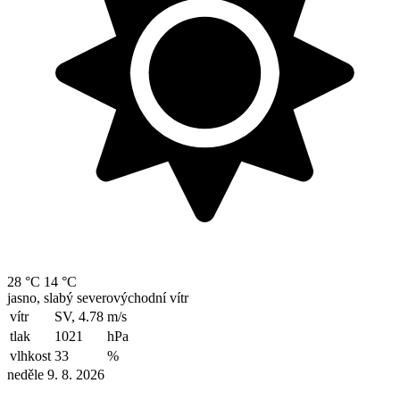
28 °C
14 °C
jasno, slabý severovýchodní vítr
vítr
SV, 4.78
m/s
tlak
1021
hPa
vlhkost
33
%
neděle 9. 8. 2026