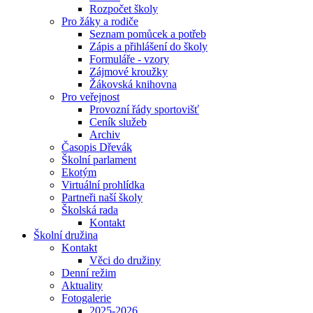
Rozpočet školy
Pro žáky a rodiče
Seznam pomůcek a potřeb
Zápis a přihlášení do školy
Formuláře - vzory
Zájmové kroužky
Žákovská knihovna
Pro veřejnost
Provozní řády sportovišť
Ceník služeb
Archiv
Časopis Dřevák
Školní parlament
Ekotým
Virtuální prohlídka
Partneři naší školy
Školská rada
Kontakt
Školní družina
Kontakt
Věci do družiny
Denní režim
Aktuality
Fotogalerie
2025-2026