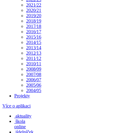
2021⁄22
2020⁄21
2019⁄20
2018⁄19
2017⁄18
2016⁄17
2015⁄16
2014⁄15
2013⁄14
2012⁄13
2011⁄12
2010⁄11
2008⁄09
2007⁄08
2006⁄07
2005⁄06
2004⁄05
Projekty
Více o aplikaci
aktuality
škola
online
jídelníček