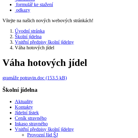
formulář ke stažení
odkazy
Vítejte na našich nových webových stránkách!
Úvodní stránka
Školní jídelna
Vnitřní předpisy školní jídelny
Váha hotových jídel
Váha hotových jídel
gramáže potravin.doc (153.5 kB)
Školní jídelna
Aktuality
Kontakty
Jídelní lístek
Ceník stravného
Inkaso stravného
Vnitřní předpisy školní jídelny
Provozní řád ŠJ