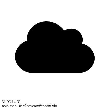
31 °C
14 °C
polojasno, slabý severovýchodní vítr