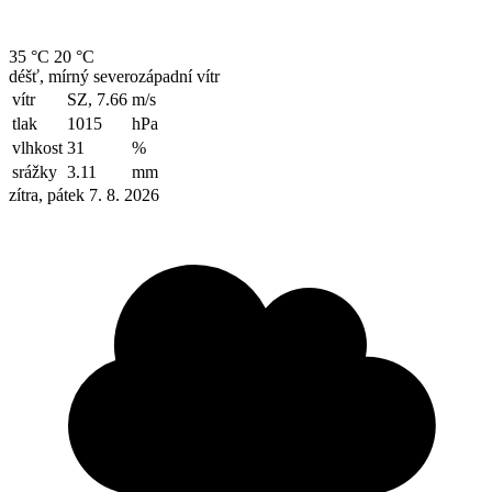
35 °C
20 °C
déšť, mírný severozápadní vítr
vítr
SZ, 7.66
m/s
tlak
1015
hPa
vlhkost
31
%
srážky
3.11
mm
zítra, pátek 7. 8. 2026