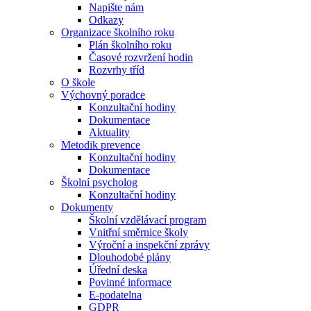
Napište nám
Odkazy
Organizace školního roku
Plán školního roku
Časové rozvržení hodin
Rozvrhy tříd
O škole
Výchovný poradce
Konzultační hodiny
Dokumentace
Aktuality
Metodik prevence
Konzultační hodiny
Dokumentace
Školní psycholog
Konzultační hodiny
Dokumenty
Školní vzdělávací program
Vnitřní směrnice školy
Výroční a inspekční zprávy
Dlouhodobé plány
Úřední deska
Povinné informace
E-podatelna
GDPR