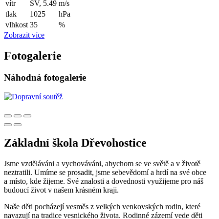
vítr
SV, 5.49
m/s
tlak
1025
hPa
vlhkost
35
%
Zobrazit více
Fotogalerie
Náhodná fotogalerie
Základní škola Dřevohostice
Jsme vzděláváni a vychováváni, abychom se ve světě a v životě
neztratili. Umíme se prosadit, jsme sebevědomí a hrdí na své obce
a místo, kde žijeme. Své znalosti a dovednosti využijeme pro náš
budoucí život v našem krásném kraji.
Naše děti pocházejí vesměs z velkých venkovských rodin, které
navazují na tradice vesnického života. Rodinné zázemí vede děti