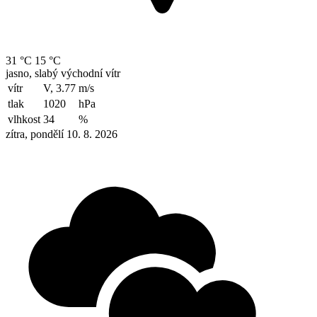
31 °C
15 °C
jasno, slabý východní vítr
vítr
V, 3.77
m/s
tlak
1020
hPa
vlhkost
34
%
zítra, pondělí 10. 8. 2026