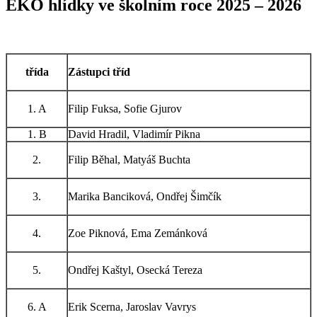
EKO hlídky ve školním roce 2025 – 2026
třída
Zástupci tříd
1. A
Filip Fuksa, Sofie Gjurov
1. B
David Hradil, Vladimír Pikna
2.
Filip Běhal, Matyáš Buchta
3.
Marika Banciková, Ondřej Šimčík
4.
Zoe Piknová, Ema Zemánková
5.
Ondřej Kaštyl, Osecká Tereza
6. A
Erik Scerna, Jaroslav Vavrys