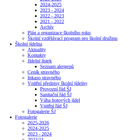
2024-2025
2023 - 2024
2022 - 2023
2021 - 2022
Archív
Plán a organizace školního roku
Školní vzdělávací program pro školní družinu
Školní jídelna
Aktuality
Kontakty
Jídelní lístek
Seznam alergenů
Ceník stravného
Inkaso stravného
Vnitřní předpisy školní jídelny
Provozní řád ŠJ
Sanitační řád ŠJ
Váha hotových jídel
Vnitřní řád ŠJ
Fotogalerie ŠJ
Fotogalerie
2025-2026
2024-2025
2023 - 2024
2022⁄23