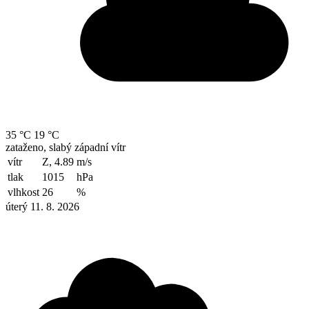
35 °C
19 °C
zataženo, slabý západní vítr
vítr
Z, 4.89
m/s
tlak
1015
hPa
vlhkost
26
%
úterý 11. 8. 2026