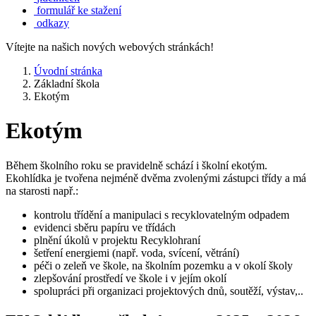
formulář ke stažení
odkazy
Vítejte na našich nových webových stránkách!
Úvodní stránka
Základní škola
Ekotým
Ekotým
Během školního roku se pravidelně schází i školní ekotým.
Ekohlídka je tvořena nejméně dvěma zvolenými zástupci třídy a má
na starosti např.:
kontrolu třídění a manipulaci s recyklovatelným odpadem
evidenci sběru papíru ve třídách
plnění úkolů v projektu Recyklohraní
šetření energiemi (např. voda, svícení, větrání)
péči o zeleň ve škole, na školním pozemku a v okolí školy
zlepšování prostředí ve škole i v jejím okolí
spolupráci při organizaci projektových dnů, soutěží, výstav,..