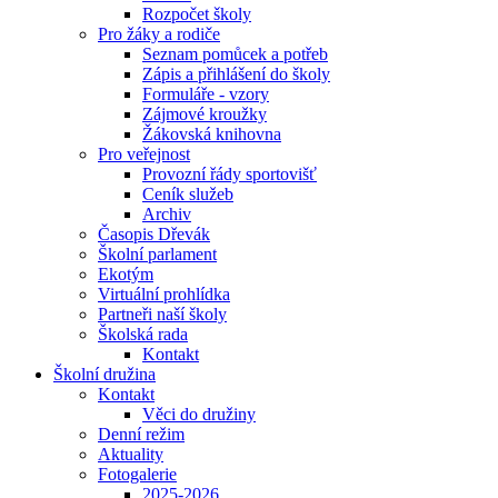
Rozpočet školy
Pro žáky a rodiče
Seznam pomůcek a potřeb
Zápis a přihlášení do školy
Formuláře - vzory
Zájmové kroužky
Žákovská knihovna
Pro veřejnost
Provozní řády sportovišť
Ceník služeb
Archiv
Časopis Dřevák
Školní parlament
Ekotým
Virtuální prohlídka
Partneři naší školy
Školská rada
Kontakt
Školní družina
Kontakt
Věci do družiny
Denní režim
Aktuality
Fotogalerie
2025-2026