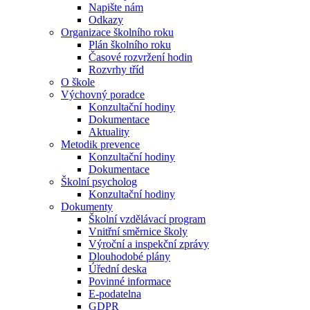
Napište nám
Odkazy
Organizace školního roku
Plán školního roku
Časové rozvržení hodin
Rozvrhy tříd
O škole
Výchovný poradce
Konzultační hodiny
Dokumentace
Aktuality
Metodik prevence
Konzultační hodiny
Dokumentace
Školní psycholog
Konzultační hodiny
Dokumenty
Školní vzdělávací program
Vnitřní směrnice školy
Výroční a inspekční zprávy
Dlouhodobé plány
Úřední deska
Povinné informace
E-podatelna
GDPR