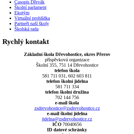
Časopis Dřevák
Školní parlament
Ekotým
Virtuální prohlídka
Partneři naší školy
Školská rada
Rychlý kontakt
Základní škola Dřevohostice, okres Přerov
příspěvková organizace
Školní 355, 751 14 Dřevohostice
telefon škola
581 711 031, 602 603 811
telefon školní jídelna
581 711 334
telefon školní družina
702 144 756
e-mail škola
zsdrevohostice@zsdrevohostice.cz
e-mail školní jídelna
jidelna@zsdrevohostice.cz
IČO
70040656
ID datové schránky