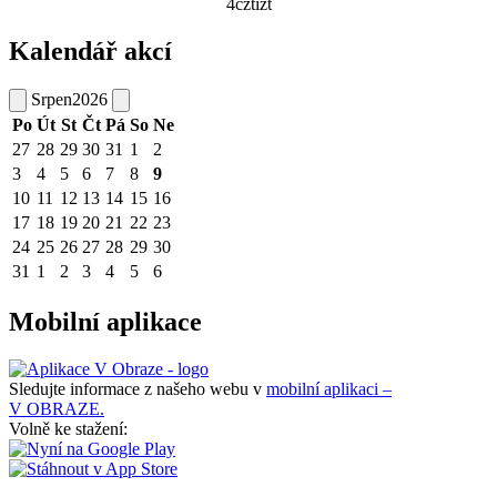
4cztizt
Kalendář akcí
Srpen
2026
Po
Út
St
Čt
Pá
So
Ne
27
28
29
30
31
1
2
3
4
5
6
7
8
9
10
11
12
13
14
15
16
17
18
19
20
21
22
23
24
25
26
27
28
29
30
31
1
2
3
4
5
6
Mobilní aplikace
Sledujte informace z našeho webu v
mobilní aplikaci –
V OBRAZE.
Volně ke stažení: