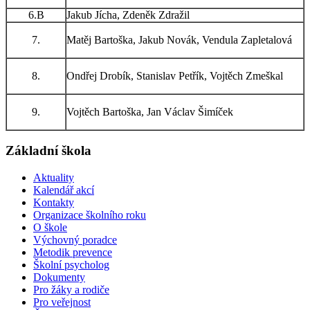
6.B
Jakub Jícha, Zdeněk Zdražil
7.
Matěj Bartoška, Jakub Novák, Vendula Zapletalová
8.
Ondřej Drobík, Stanislav Petřík, Vojtěch Zmeškal
9.
Vojtěch Bartoška, Jan Václav Šimíček
Základní škola
Aktuality
Kalendář akcí
Kontakty
Organizace školního roku
O škole
Výchovný poradce
Metodik prevence
Školní psycholog
Dokumenty
Pro žáky a rodiče
Pro veřejnost