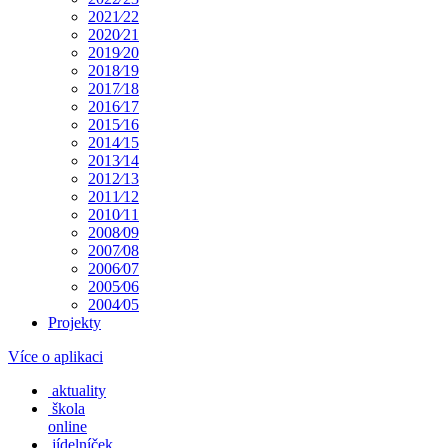
2021⁄22
2020⁄21
2019⁄20
2018⁄19
2017⁄18
2016⁄17
2015⁄16
2014⁄15
2013⁄14
2012⁄13
2011⁄12
2010⁄11
2008⁄09
2007⁄08
2006⁄07
2005⁄06
2004⁄05
Projekty
Více o aplikaci
aktuality
škola
online
jídelníček