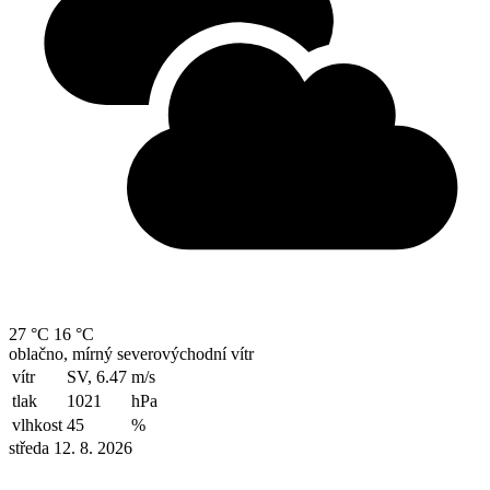
27 °C
16 °C
oblačno, mírný severovýchodní vítr
vítr
SV, 6.47
m/s
tlak
1021
hPa
vlhkost
45
%
středa 12. 8. 2026