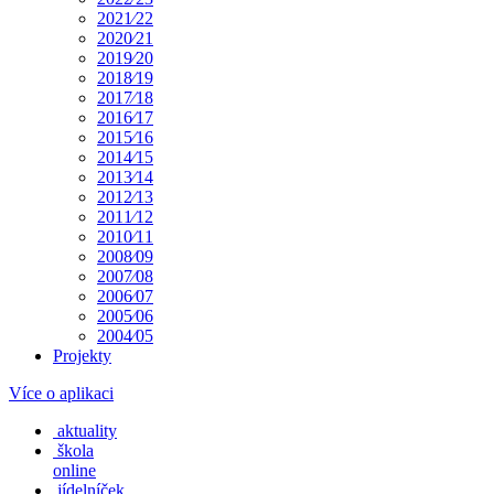
2021⁄22
2020⁄21
2019⁄20
2018⁄19
2017⁄18
2016⁄17
2015⁄16
2014⁄15
2013⁄14
2012⁄13
2011⁄12
2010⁄11
2008⁄09
2007⁄08
2006⁄07
2005⁄06
2004⁄05
Projekty
Více o aplikaci
aktuality
škola
online
jídelníček