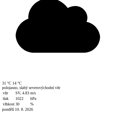
31 °C
14 °C
polojasno, slabý severovýchodní vítr
vítr
SV, 4.83
m/s
tlak
1022
hPa
vlhkost
30
%
pondělí 10. 8. 2026