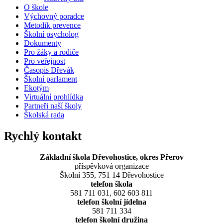
O škole
Výchovný poradce
Metodik prevence
Školní psycholog
Dokumenty
Pro žáky a rodiče
Pro veřejnost
Časopis Dřevák
Školní parlament
Ekotým
Virtuální prohlídka
Partneři naší školy
Školská rada
Rychlý kontakt
Základní škola Dřevohostice, okres Přerov
příspěvková organizace
Školní 355, 751 14 Dřevohostice
telefon škola
581 711 031, 602 603 811
telefon školní jídelna
581 711 334
telefon školní družina