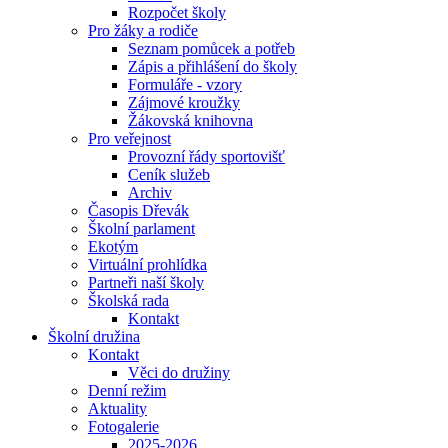
Rozpočet školy
Pro žáky a rodiče
Seznam pomůcek a potřeb
Zápis a přihlášení do školy
Formuláře - vzory
Zájmové kroužky
Žákovská knihovna
Pro veřejnost
Provozní řády sportovišť
Ceník služeb
Archiv
Časopis Dřevák
Školní parlament
Ekotým
Virtuální prohlídka
Partneři naší školy
Školská rada
Kontakt
Školní družina
Kontakt
Věci do družiny
Denní režim
Aktuality
Fotogalerie
2025-2026