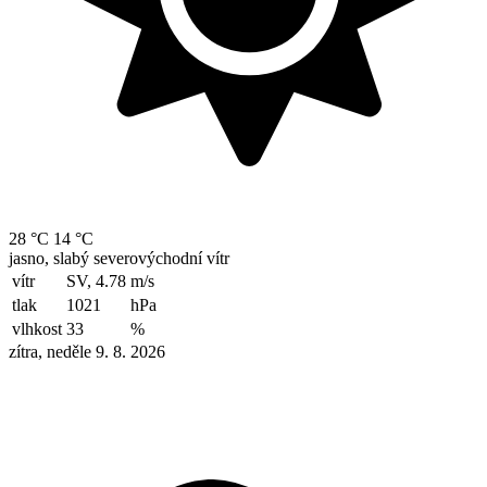
28 °C
14 °C
jasno, slabý severovýchodní vítr
vítr
SV, 4.78
m/s
tlak
1021
hPa
vlhkost
33
%
zítra, neděle 9. 8. 2026