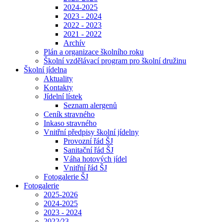
2024-2025
2023 - 2024
2022 - 2023
2021 - 2022
Archív
Plán a organizace školního roku
Školní vzdělávací program pro školní družinu
Školní jídelna
Aktuality
Kontakty
Jídelní lístek
Seznam alergenů
Ceník stravného
Inkaso stravného
Vnitřní předpisy školní jídelny
Provozní řád ŠJ
Sanitační řád ŠJ
Váha hotových jídel
Vnitřní řád ŠJ
Fotogalerie ŠJ
Fotogalerie
2025-2026
2024-2025
2023 - 2024
2022⁄23