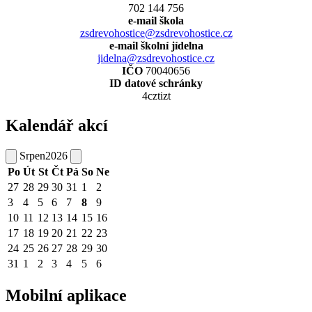
702 144 756
e-mail škola
zsdrevohostice@zsdrevohostice.cz
e-mail školní jídelna
jidelna@zsdrevohostice.cz
IČO
70040656
ID datové schránky
4cztizt
Kalendář akcí
Srpen
2026
Po
Út
St
Čt
Pá
So
Ne
27
28
29
30
31
1
2
3
4
5
6
7
8
9
10
11
12
13
14
15
16
17
18
19
20
21
22
23
24
25
26
27
28
29
30
31
1
2
3
4
5
6
Mobilní aplikace