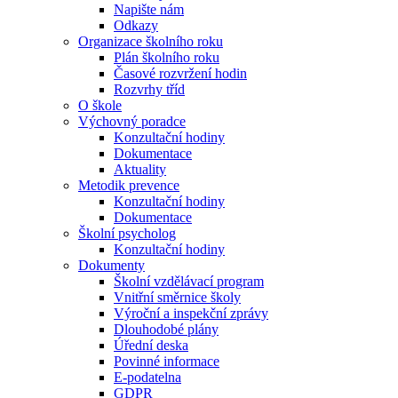
Napište nám
Odkazy
Organizace školního roku
Plán školního roku
Časové rozvržení hodin
Rozvrhy tříd
O škole
Výchovný poradce
Konzultační hodiny
Dokumentace
Aktuality
Metodik prevence
Konzultační hodiny
Dokumentace
Školní psycholog
Konzultační hodiny
Dokumenty
Školní vzdělávací program
Vnitřní směrnice školy
Výroční a inspekční zprávy
Dlouhodobé plány
Úřední deska
Povinné informace
E-podatelna
GDPR