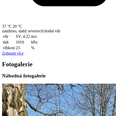
37 °C
20 °C
zataženo, slabý severovýchodní vítr
vítr
SV, 4.22
m/s
tlak
1016
hPa
vlhkost
23
%
Zobrazit více
Fotogalerie
Náhodná fotogalerie