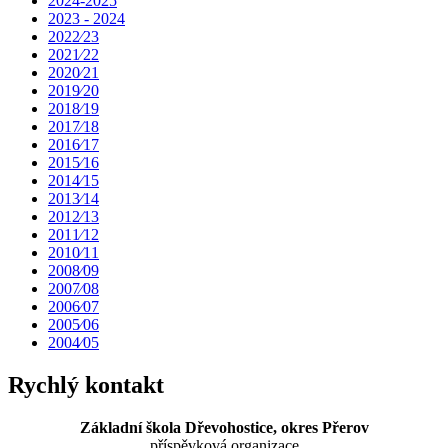
2024-2025
2023 - 2024
2022⁄23
2021⁄22
2020⁄21
2019⁄20
2018⁄19
2017⁄18
2016⁄17
2015⁄16
2014⁄15
2013⁄14
2012⁄13
2011⁄12
2010⁄11
2008⁄09
2007⁄08
2006⁄07
2005⁄06
2004⁄05
Rychlý kontakt
Základní škola Dřevohostice, okres Přerov
příspěvková organizace