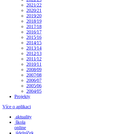
2021⁄22
2020⁄21
2019⁄20
2018⁄19
2017⁄18
2016⁄17
2015⁄16
2014⁄15
2013⁄14
2012⁄13
2011⁄12
2010⁄11
2008⁄09
2007⁄08
2006⁄07
2005⁄06
2004⁄05
Projekty
Více o aplikaci
aktuality
škola
online
jídelníček