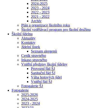
2024-2025
2023 - 2024
2022 - 2023
2021 - 2022
Archív
Plán a organizace školního roku
Školní vzdělávací program pro školní družinu
Školní jídelna
Aktuality
Kontakty
Jídelní lístek
Seznam alergenů
Ceník stravného
Inkaso stravného
Vnitřní předpisy školní jídelny
Provozní řád ŠJ
Sanitační řád ŠJ
Váha hotových jídel
Vnitřní řád ŠJ
Fotogalerie ŠJ
Fotogalerie
2025-2026
2024-2025
2023 - 2024
2022⁄23