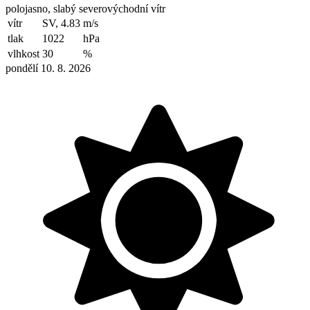
polojasno, slabý severovýchodní vítr
vítr
SV, 4.83
m/s
tlak
1022
hPa
vlhkost
30
%
pondělí 10. 8. 2026