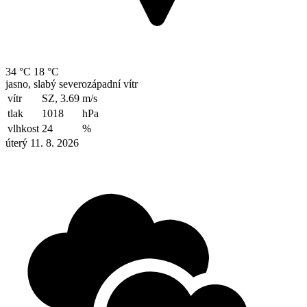
34 °C
18 °C
jasno, slabý severozápadní vítr
vítr
SZ, 3.69
m/s
tlak
1018
hPa
vlhkost
24
%
úterý 11. 8. 2026