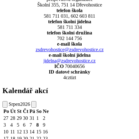
Školní 355, 751 14 Dřevohostice
telefon škola
581 711 031, 602 603 811
telefon školní jídelna
581 711 334
telefon školní družina
702 144 756
e-mail škola
zsdrevohostice@zsdrevohostice.cz
e-mail školní jídelna
jidelna@zsdrevohostice.cz
IČO
70040656
ID datové schránky
4cztizt
Kalendář akcí
Srpen
2026
Po
Út
St
Čt
Pá
So
Ne
27
28
29
30
31
1
2
3
4
5
6
7
8
9
10
11
12
13
14
15
16
17
18
19
20
21
22
23