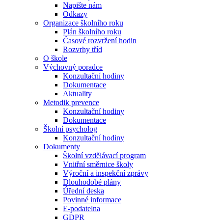
Napište nám
Odkazy
Organizace školního roku
Plán školního roku
Časové rozvržení hodin
Rozvrhy tříd
O škole
Výchovný poradce
Konzultační hodiny
Dokumentace
Aktuality
Metodik prevence
Konzultační hodiny
Dokumentace
Školní psycholog
Konzultační hodiny
Dokumenty
Školní vzdělávací program
Vnitřní směrnice školy
Výroční a inspekční zprávy
Dlouhodobé plány
Úřední deska
Povinné informace
E-podatelna
GDPR