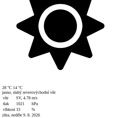
28 °C
14 °C
jasno, slabý severovýchodní vítr
vítr
SV, 4.78
m/s
tlak
1021
hPa
vlhkost
33
%
zítra, neděle 9. 8. 2026