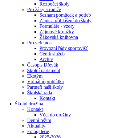
Rozpočet školy
Pro žáky a rodiče
Seznam pomůcek a potřeb
Zápis a přihlášení do školy
Formuláře - vzory
Zájmové kroužky
Žákovská knihovna
Pro veřejnost
Provozní řády sportovišť
Ceník služeb
Archiv
Časopis Dřevák
Školní parlament
Ekotým
Virtuální prohlídka
Partneři naší školy
Školská rada
Kontakt
Školní družina
Kontakt
Věci do družiny
Denní režim
Aktuality
Fotogalerie
2025-2026