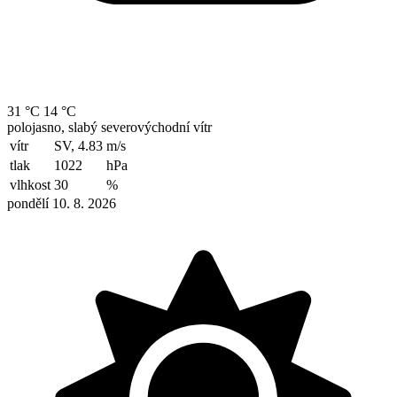
31 °C
14 °C
polojasno, slabý severovýchodní vítr
vítr
SV, 4.83
m/s
tlak
1022
hPa
vlhkost
30
%
pondělí 10. 8. 2026