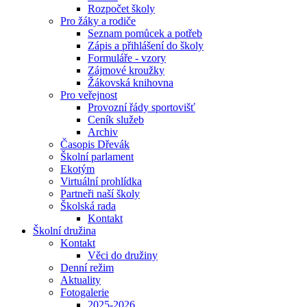
Rozpočet školy
Pro žáky a rodiče
Seznam pomůcek a potřeb
Zápis a přihlášení do školy
Formuláře - vzory
Zájmové kroužky
Žákovská knihovna
Pro veřejnost
Provozní řády sportovišť
Ceník služeb
Archiv
Časopis Dřevák
Školní parlament
Ekotým
Virtuální prohlídka
Partneři naší školy
Školská rada
Kontakt
Školní družina
Kontakt
Věci do družiny
Denní režim
Aktuality
Fotogalerie
2025-2026