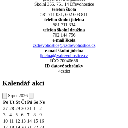
Školní 355, 751 14 Dřevohostice
telefon škola
581 711 031, 602 603 811
telefon školní jídelna
581 711 334
telefon školní družina
702 144 756
e-mail škola
zsdrevohostice@zsdrevohostice.cz
e-mail školní jídelna
jidelna@zsdrevohostice.cz
IČO
70040656
ID datové schránky
4cztizt
Kalendář akcí
Srpen
2026
Po
Út
St
Čt
Pá
So
Ne
27
28
29
30
31
1
2
3
4
5
6
7
8
9
10
11
12
13
14
15
16
17
18
19
20
21
22
23