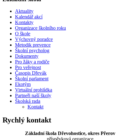
Aktuality
Kalendář akcí
Kontakty
Organizace školního roku
O škole
Výchovný poradce
Metodik prevence
Školní psycholog
Dokumenty
Pro žáky a rodiče
Pro veřejnost
Časopis Dřevák
Školní parlament
Ekotým
Virtuální prohlídka
Partneři naší školy
Školská rada
Kontakt
Rychlý kontakt
Základní škola Dřevohostice, okres Přerov
příspěvková organizace