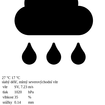
27 °C
17 °C
slabý déšť, mírný severovýchodní vítr
vítr
SV, 7.23
m/s
tlak
1020
hPa
vlhkost
35
%
srážky
0.14
mm