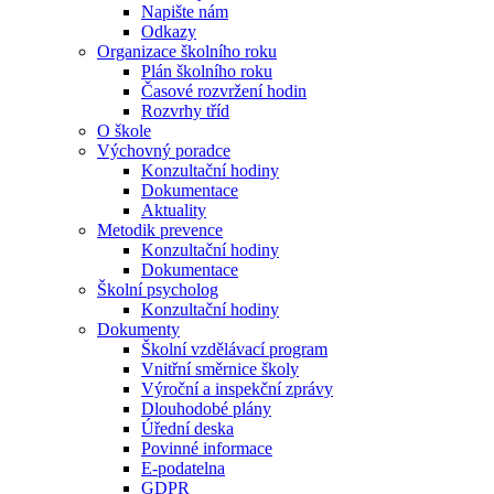
Napište nám
Odkazy
Organizace školního roku
Plán školního roku
Časové rozvržení hodin
Rozvrhy tříd
O škole
Výchovný poradce
Konzultační hodiny
Dokumentace
Aktuality
Metodik prevence
Konzultační hodiny
Dokumentace
Školní psycholog
Konzultační hodiny
Dokumenty
Školní vzdělávací program
Vnitřní směrnice školy
Výroční a inspekční zprávy
Dlouhodobé plány
Úřední deska
Povinné informace
E-podatelna
GDPR