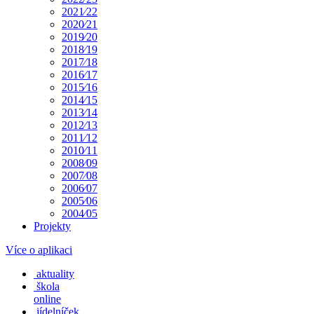
2021⁄22
2020⁄21
2019⁄20
2018⁄19
2017⁄18
2016⁄17
2015⁄16
2014⁄15
2013⁄14
2012⁄13
2011⁄12
2010⁄11
2008⁄09
2007⁄08
2006⁄07
2005⁄06
2004⁄05
Projekty
Více o aplikaci
aktuality
škola
online
jídelníček