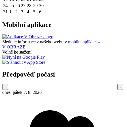
24
25
26
27
28
29
30
31
1
2
3
4
5
6
Mobilní aplikace
Sledujte informace z našeho webu v
mobilní aplikaci –
V OBRAZE.
Volně ke stažení:
Předpověď počasí
dnes, pátek 7. 8. 2026