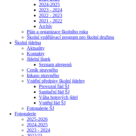
2024-2025
2023 - 2024
2022 - 2023
2021 - 2022
Archív
Plán a organizace školního roku
Školní vzdělávací program pro školní družinu
Školní jídelna
Aktuality
Kontakty
Jídelní lístek
Seznam alergenů
Ceník stravného
Inkaso stravného
Vnitřní předpisy školní jídelny
Provozní řád ŠJ
Sanitační řád ŠJ
Váha hotových jídel
Vnitřní řád ŠJ
Fotogalerie ŠJ
Fotogalerie
2025-2026
2024-2025
2023 - 2024
2022⁄23