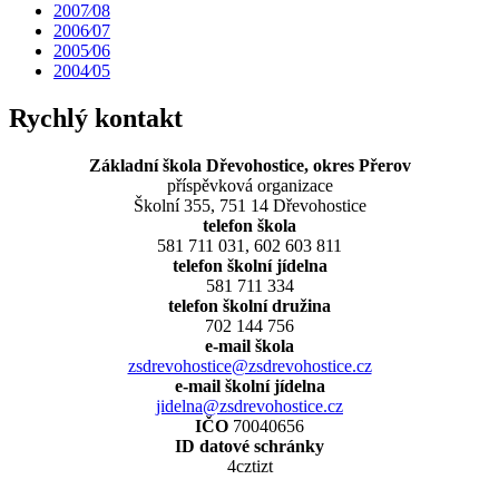
2007⁄08
2006⁄07
2005⁄06
2004⁄05
Rychlý kontakt
Základní škola Dřevohostice, okres Přerov
příspěvková organizace
Školní 355, 751 14 Dřevohostice
telefon škola
581 711 031, 602 603 811
telefon školní jídelna
581 711 334
telefon školní družina
702 144 756
e-mail škola
zsdrevohostice@zsdrevohostice.cz
e-mail školní jídelna
jidelna@zsdrevohostice.cz
IČO
70040656
ID datové schránky
4cztizt