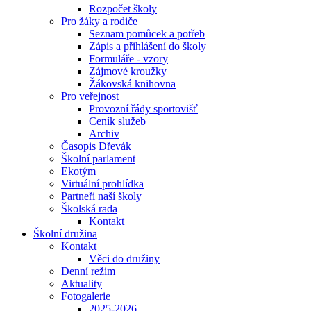
Rozpočet školy
Pro žáky a rodiče
Seznam pomůcek a potřeb
Zápis a přihlášení do školy
Formuláře - vzory
Zájmové kroužky
Žákovská knihovna
Pro veřejnost
Provozní řády sportovišť
Ceník služeb
Archiv
Časopis Dřevák
Školní parlament
Ekotým
Virtuální prohlídka
Partneři naší školy
Školská rada
Kontakt
Školní družina
Kontakt
Věci do družiny
Denní režim
Aktuality
Fotogalerie
2025-2026