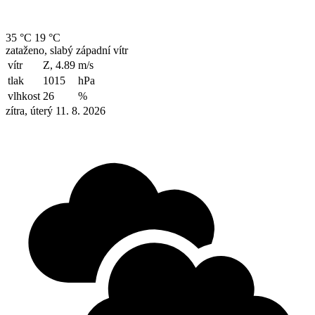
35 °C
19 °C
zataženo, slabý západní vítr
vítr
Z, 4.89
m/s
tlak
1015
hPa
vlhkost
26
%
zítra, úterý 11. 8. 2026