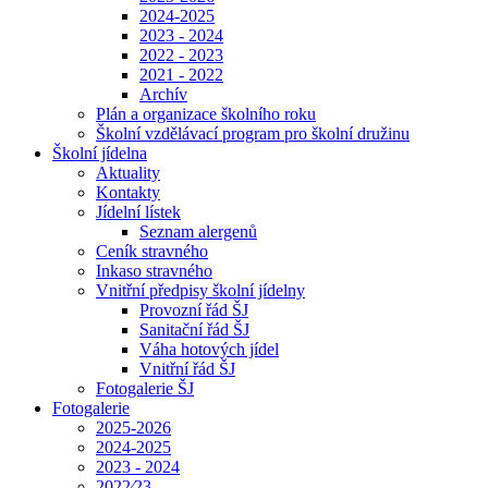
2024-2025
2023 - 2024
2022 - 2023
2021 - 2022
Archív
Plán a organizace školního roku
Školní vzdělávací program pro školní družinu
Školní jídelna
Aktuality
Kontakty
Jídelní lístek
Seznam alergenů
Ceník stravného
Inkaso stravného
Vnitřní předpisy školní jídelny
Provozní řád ŠJ
Sanitační řád ŠJ
Váha hotových jídel
Vnitřní řád ŠJ
Fotogalerie ŠJ
Fotogalerie
2025-2026
2024-2025
2023 - 2024
2022⁄23