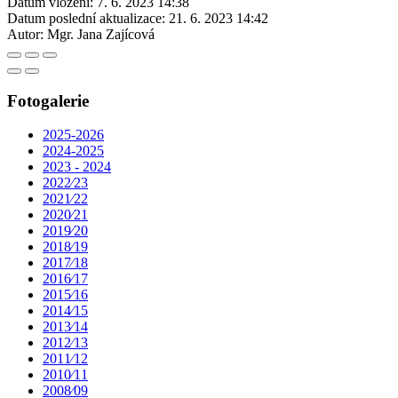
Datum vložení:
7. 6. 2023 14:38
Datum poslední aktualizace:
21. 6. 2023 14:42
Autor:
Mgr. Jana Zajícová
Fotogalerie
2025-2026
2024-2025
2023 - 2024
2022⁄23
2021⁄22
2020⁄21
2019⁄20
2018⁄19
2017⁄18
2016⁄17
2015⁄16
2014⁄15
2013⁄14
2012⁄13
2011⁄12
2010⁄11
2008⁄09