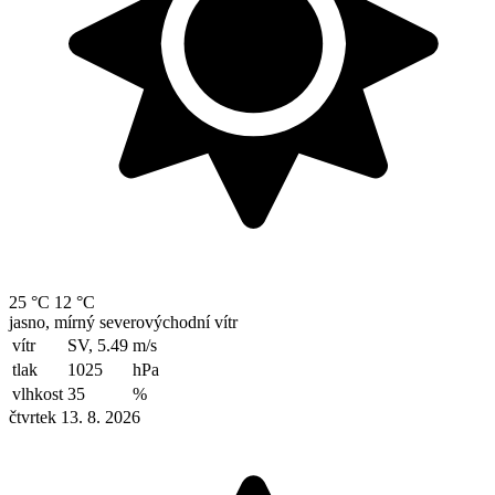
25 °C
12 °C
jasno, mírný severovýchodní vítr
vítr
SV, 5.49
m/s
tlak
1025
hPa
vlhkost
35
%
čtvrtek 13. 8. 2026