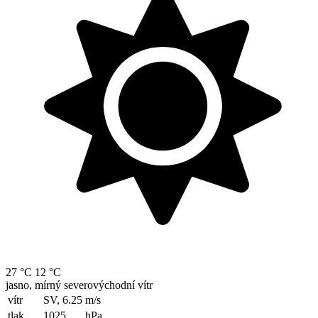
27 °C
12 °C
jasno, mírný severovýchodní vítr
vítr
SV, 6.25
m/s
tlak
1025
hPa