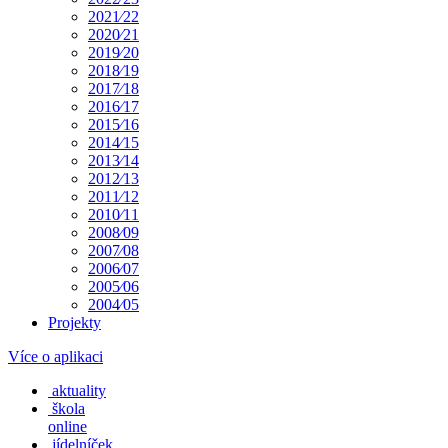
2021⁄22
2020⁄21
2019⁄20
2018⁄19
2017⁄18
2016⁄17
2015⁄16
2014⁄15
2013⁄14
2012⁄13
2011⁄12
2010⁄11
2008⁄09
2007⁄08
2006⁄07
2005⁄06
2004⁄05
Projekty
Více o aplikaci
aktuality
škola
online
jídelníček