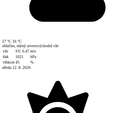
27 °C
16 °C
oblačno, mírný severovýchodní vítr
vítr
SV, 6.47
m/s
tlak
1021
hPa
vlhkost
45
%
středa 12. 8. 2026