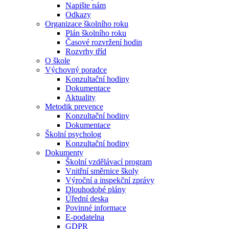
Napište nám
Odkazy
Organizace školního roku
Plán školního roku
Časové rozvržení hodin
Rozvrhy tříd
O škole
Výchovný poradce
Konzultační hodiny
Dokumentace
Aktuality
Metodik prevence
Konzultační hodiny
Dokumentace
Školní psycholog
Konzultační hodiny
Dokumenty
Školní vzdělávací program
Vnitřní směrnice školy
Výroční a inspekční zprávy
Dlouhodobé plány
Úřední deska
Povinné informace
E-podatelna
GDPR