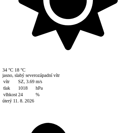
34 °C
18 °C
jasno, slabý severozápadní vítr
vítr
SZ, 3.69
m/s
tlak
1018
hPa
vlhkost
24
%
úterý 11. 8. 2026