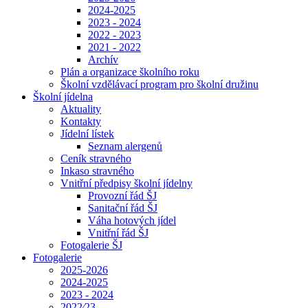
2024-2025
2023 - 2024
2022 - 2023
2021 - 2022
Archív
Plán a organizace školního roku
Školní vzdělávací program pro školní družinu
Školní jídelna
Aktuality
Kontakty
Jídelní lístek
Seznam alergenů
Ceník stravného
Inkaso stravného
Vnitřní předpisy školní jídelny
Provozní řád ŠJ
Sanitační řád ŠJ
Váha hotových jídel
Vnitřní řád ŠJ
Fotogalerie ŠJ
Fotogalerie
2025-2026
2024-2025
2023 - 2024
2022⁄23