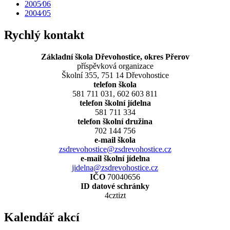
2005⁄06
2004⁄05
Rychlý kontakt
Základní škola Dřevohostice, okres Přerov
příspěvková organizace
Školní 355, 751 14 Dřevohostice
telefon škola
581 711 031, 602 603 811
telefon školní jídelna
581 711 334
telefon školní družina
702 144 756
e-mail škola
zsdrevohostice@zsdrevohostice.cz
e-mail školní jídelna
jidelna@zsdrevohostice.cz
IČO
70040656
ID datové schránky
4cztizt
Kalendář akcí