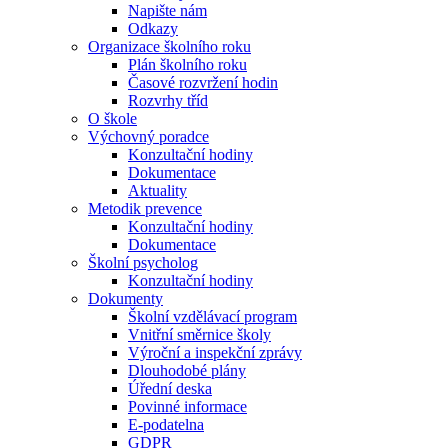
Napište nám
Odkazy
Organizace školního roku
Plán školního roku
Časové rozvržení hodin
Rozvrhy tříd
O škole
Výchovný poradce
Konzultační hodiny
Dokumentace
Aktuality
Metodik prevence
Konzultační hodiny
Dokumentace
Školní psycholog
Konzultační hodiny
Dokumenty
Školní vzdělávací program
Vnitřní směrnice školy
Výroční a inspekční zprávy
Dlouhodobé plány
Úřední deska
Povinné informace
E-podatelna
GDPR