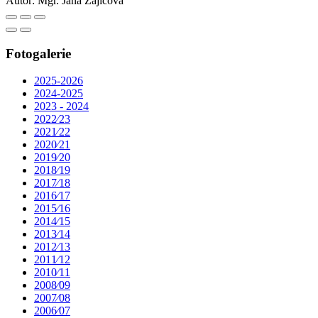
Autor:
Mgr. Jana Zajícová
Fotogalerie
2025-2026
2024-2025
2023 - 2024
2022⁄23
2021⁄22
2020⁄21
2019⁄20
2018⁄19
2017⁄18
2016⁄17
2015⁄16
2014⁄15
2013⁄14
2012⁄13
2011⁄12
2010⁄11
2008⁄09
2007⁄08
2006⁄07