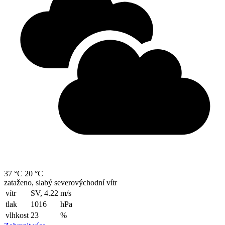
37 °C
20 °C
zataženo, slabý severovýchodní vítr
vítr
SV, 4.22
m/s
tlak
1016
hPa
vlhkost
23
%