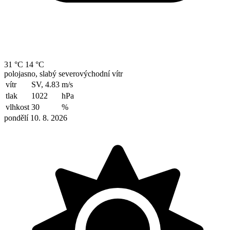
31 °C
14 °C
polojasno, slabý severovýchodní vítr
vítr
SV, 4.83
m/s
tlak
1022
hPa
vlhkost
30
%
pondělí 10. 8. 2026