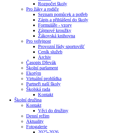
Rozpočet školy
Pro žáky a rodiče
Seznam pomůcek a potřeb
Zápis a přihlášení do školy
Formuláře - vzory
Zájmové kroužky
Žákovská knihovna
Pro veřejnost
Provozní řády sportovišť
Ceník služeb
Archiv
Časopis Dřevák
Školní parlament
Ekotým
Virtuální prohlídka
Partneři naší školy
Školská rada
Kontakt
Školní družina
Kontakt
Věci do družiny
Denní režim
Aktuality
Fotogalerie
2025-2026