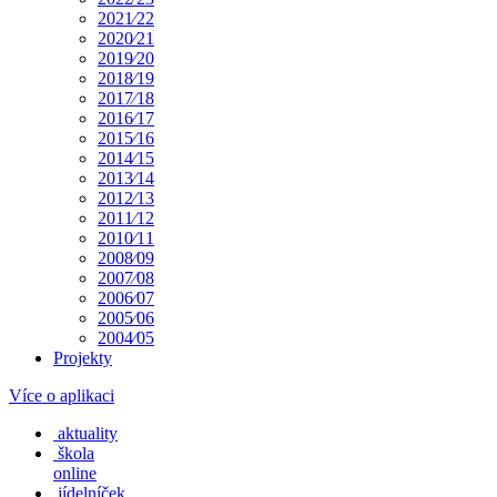
2021⁄22
2020⁄21
2019⁄20
2018⁄19
2017⁄18
2016⁄17
2015⁄16
2014⁄15
2013⁄14
2012⁄13
2011⁄12
2010⁄11
2008⁄09
2007⁄08
2006⁄07
2005⁄06
2004⁄05
Projekty
Více o aplikaci
aktuality
škola
online
jídelníček