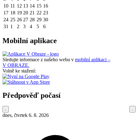
10
11
12
13
14
15
16
17
18
19
20
21
22
23
24
25
26
27
28
29
30
31
1
2
3
4
5
6
Mobilní aplikace
Sledujte informace z našeho webu v
mobilní aplikaci –
V OBRAZE.
Volně ke stažení:
Předpověď počasí
dnes, čtvrtek 6. 8. 2026