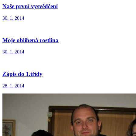
Naše první vysvědčení
30. 1. 2014
Moje oblíbená rostlina
30. 1. 2014
Zápis do 1.třídy
28. 1. 2014