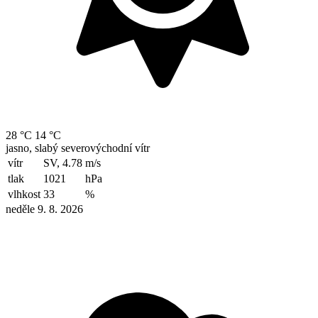
28 °C
14 °C
jasno, slabý severovýchodní vítr
vítr
SV, 4.78
m/s
tlak
1021
hPa
vlhkost
33
%
neděle 9. 8. 2026