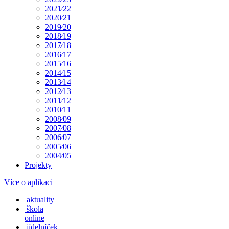
2021⁄22
2020⁄21
2019⁄20
2018⁄19
2017⁄18
2016⁄17
2015⁄16
2014⁄15
2013⁄14
2012⁄13
2011⁄12
2010⁄11
2008⁄09
2007⁄08
2006⁄07
2005⁄06
2004⁄05
Projekty
Více o aplikaci
aktuality
škola
online
jídelníček