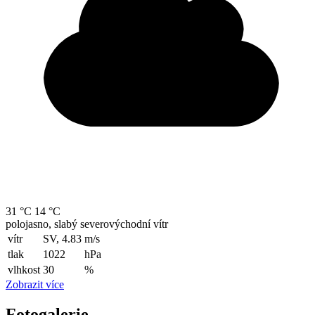
31 °C
14 °C
polojasno, slabý severovýchodní vítr
vítr
SV, 4.83
m/s
tlak
1022
hPa
vlhkost
30
%
Zobrazit více
Fotogalerie