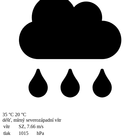
35 °C
20 °C
déšť, mírný severozápadní vítr
vítr
SZ, 7.66
m/s
tlak
1015
hPa