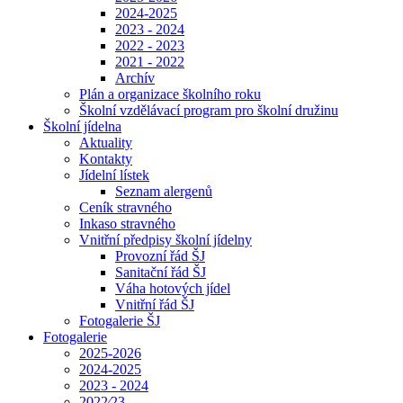
2024-2025
2023 - 2024
2022 - 2023
2021 - 2022
Archív
Plán a organizace školního roku
Školní vzdělávací program pro školní družinu
Školní jídelna
Aktuality
Kontakty
Jídelní lístek
Seznam alergenů
Ceník stravného
Inkaso stravného
Vnitřní předpisy školní jídelny
Provozní řád ŠJ
Sanitační řád ŠJ
Váha hotových jídel
Vnitřní řád ŠJ
Fotogalerie ŠJ
Fotogalerie
2025-2026
2024-2025
2023 - 2024
2022⁄23