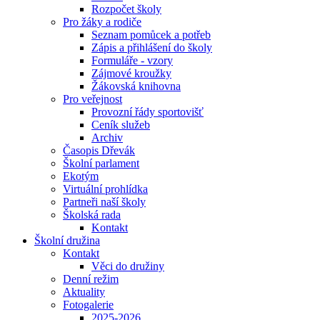
Rozpočet školy
Pro žáky a rodiče
Seznam pomůcek a potřeb
Zápis a přihlášení do školy
Formuláře - vzory
Zájmové kroužky
Žákovská knihovna
Pro veřejnost
Provozní řády sportovišť
Ceník služeb
Archiv
Časopis Dřevák
Školní parlament
Ekotým
Virtuální prohlídka
Partneři naší školy
Školská rada
Kontakt
Školní družina
Kontakt
Věci do družiny
Denní režim
Aktuality
Fotogalerie
2025-2026