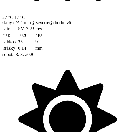
27 °C
17 °C
slabý déšť, mírný severovýchodní vítr
vítr
SV, 7.23
m/s
tlak
1020
hPa
vlhkost
35
%
srážky
0.14
mm
sobota 8. 8. 2026