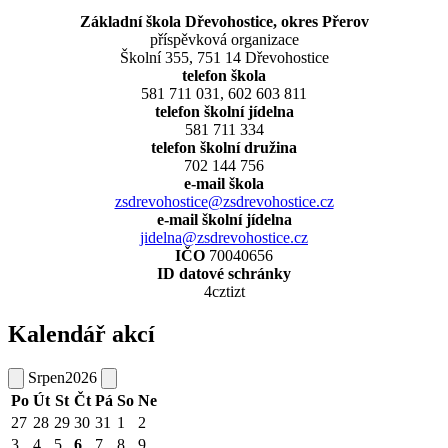
Základní škola Dřevohostice, okres Přerov
příspěvková organizace
Školní 355, 751 14 Dřevohostice
telefon škola
581 711 031, 602 603 811
telefon školní jídelna
581 711 334
telefon školní družina
702 144 756
e-mail škola
zsdrevohostice@zsdrevohostice.cz
e-mail školní jídelna
jidelna@zsdrevohostice.cz
IČO
70040656
ID datové schránky
4cztizt
Kalendář akcí
Srpen
2026
Po
Út
St
Čt
Pá
So
Ne
27
28
29
30
31
1
2
3
4
5
6
7
8
9