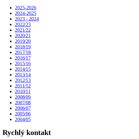
2025-2026
2024-2025
2023 - 2024
2022⁄23
2021⁄22
2020⁄21
2019⁄20
2018⁄19
2017⁄18
2016⁄17
2015⁄16
2014⁄15
2013⁄14
2012⁄13
2011⁄12
2010⁄11
2008⁄09
2007⁄08
2006⁄07
2005⁄06
2004⁄05
Rychlý kontakt