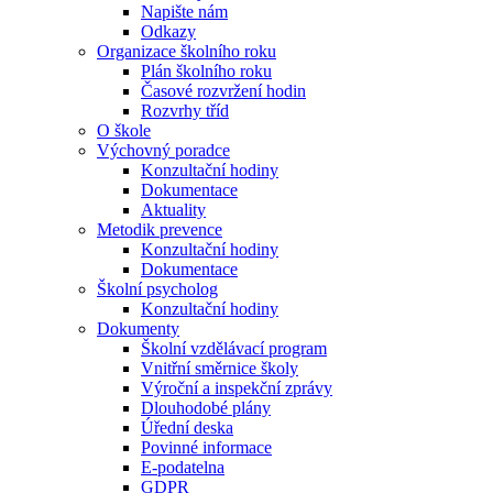
Napište nám
Odkazy
Organizace školního roku
Plán školního roku
Časové rozvržení hodin
Rozvrhy tříd
O škole
Výchovný poradce
Konzultační hodiny
Dokumentace
Aktuality
Metodik prevence
Konzultační hodiny
Dokumentace
Školní psycholog
Konzultační hodiny
Dokumenty
Školní vzdělávací program
Vnitřní směrnice školy
Výroční a inspekční zprávy
Dlouhodobé plány
Úřední deska
Povinné informace
E-podatelna
GDPR