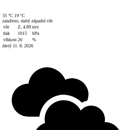
35 °C
19 °C
zataženo, slabý západní vítr
vítr
Z, 4.89
m/s
tlak
1015
hPa
vlhkost
26
%
úterý 11. 8. 2026