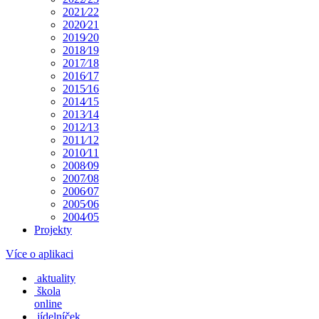
2021⁄22
2020⁄21
2019⁄20
2018⁄19
2017⁄18
2016⁄17
2015⁄16
2014⁄15
2013⁄14
2012⁄13
2011⁄12
2010⁄11
2008⁄09
2007⁄08
2006⁄07
2005⁄06
2004⁄05
Projekty
Více o aplikaci
aktuality
škola
online
jídelníček