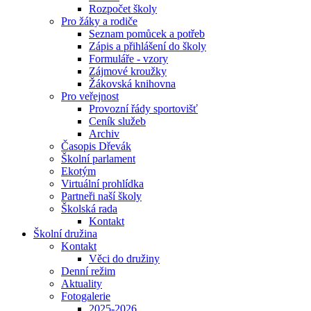
Rozpočet školy
Pro žáky a rodiče
Seznam pomůcek a potřeb
Zápis a přihlášení do školy
Formuláře - vzory
Zájmové kroužky
Žákovská knihovna
Pro veřejnost
Provozní řády sportovišť
Ceník služeb
Archiv
Časopis Dřevák
Školní parlament
Ekotým
Virtuální prohlídka
Partneři naší školy
Školská rada
Kontakt
Školní družina
Kontakt
Věci do družiny
Denní režim
Aktuality
Fotogalerie
2025-2026