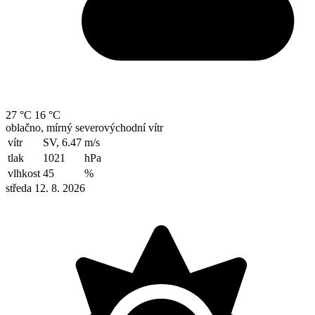
27 °C
16 °C
oblačno, mírný severovýchodní vítr
vítr
SV, 6.47
m/s
tlak
1021
hPa
vlhkost
45
%
středa 12. 8. 2026