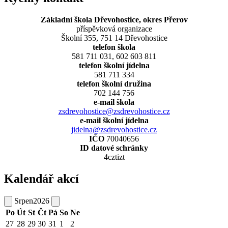
Základní škola Dřevohostice, okres Přerov
příspěvková organizace
Školní 355, 751 14 Dřevohostice
telefon škola
581 711 031, 602 603 811
telefon školní jídelna
581 711 334
telefon školní družina
702 144 756
e-mail škola
zsdrevohostice@zsdrevohostice.cz
e-mail školní jídelna
jidelna@zsdrevohostice.cz
IČO
70040656
ID datové schránky
4cztizt
Kalendář akcí
Srpen
2026
Po
Út
St
Čt
Pá
So
Ne
27
28
29
30
31
1
2