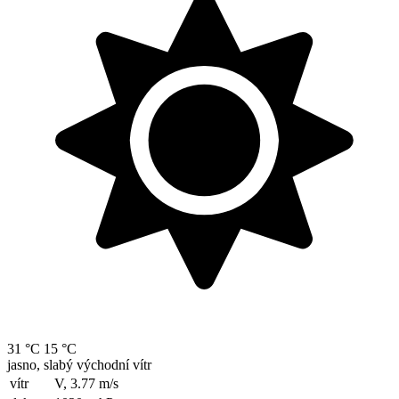
31 °C
15 °C
jasno, slabý východní vítr
vítr
V, 3.77
m/s