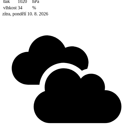
tlak
1020
hPa
vlhkost
34
%
zítra, pondělí 10. 8. 2026