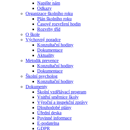
Napište nám
Odkazy
Organizace školního roku
Plán školního roku
Časové rozvržení hodin
Rozvrhy tříd
O škole
Výchovný poradce
Konzultační hodiny
Dokumentace
Aktuality
Metodik prevence
Konzultační hodiny
Dokumentace
Školní psycholog
Konzultační hodiny
Dokumenty
Školní vzdělávací program
Vnitřní směrnice školy
Výroční a inspekční zprávy
Dlouhodobé plány
Úřední deska
Povinné informace
E-podatelna
GDPR