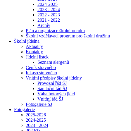
2024-2025
2023 - 2024
2022 - 2023
2021 - 2022
Archív
Plán a organizace školního roku
Školní vzdělávací program pro školní družinu
Školní jídelna
Aktuality
Kontakty
Jídelní lístek
Seznam alergenů
Ceník stravného
Inkaso stravného
Vnitřní předpisy školní jídelny
Provozní řád ŠJ
Sanitační řád ŠJ
Váha hotových jídel
Vnitřní řád ŠJ
Fotogalerie ŠJ
Fotogalerie
2025-2026
2024-2025
2023 - 2024
2022⁄23