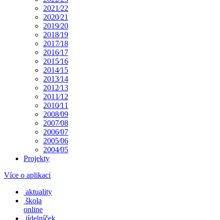
2021⁄22
2020⁄21
2019⁄20
2018⁄19
2017⁄18
2016⁄17
2015⁄16
2014⁄15
2013⁄14
2012⁄13
2011⁄12
2010⁄11
2008⁄09
2007⁄08
2006⁄07
2005⁄06
2004⁄05
Projekty
Více o aplikaci
aktuality
škola
online
jídelníček