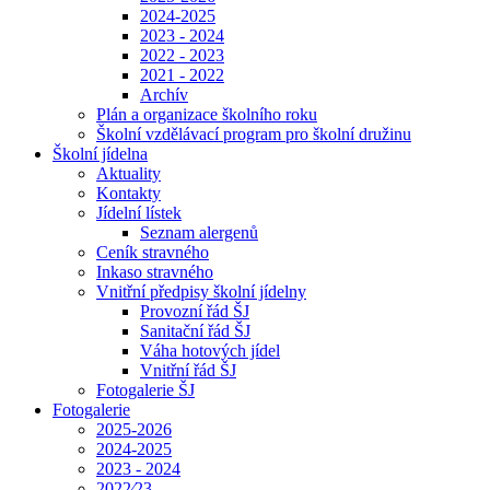
2024-2025
2023 - 2024
2022 - 2023
2021 - 2022
Archív
Plán a organizace školního roku
Školní vzdělávací program pro školní družinu
Školní jídelna
Aktuality
Kontakty
Jídelní lístek
Seznam alergenů
Ceník stravného
Inkaso stravného
Vnitřní předpisy školní jídelny
Provozní řád ŠJ
Sanitační řád ŠJ
Váha hotových jídel
Vnitřní řád ŠJ
Fotogalerie ŠJ
Fotogalerie
2025-2026
2024-2025
2023 - 2024
2022⁄23