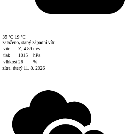
35 °C
19 °C
zataženo, slabý západní vítr
vítr
Z, 4.89
m/s
tlak
1015
hPa
vlhkost
26
%
zítra, úterý 11. 8. 2026