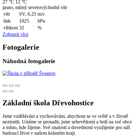
27 °C
12 °C
jasno, mírný severovýchodní vítr
vítr
SV, 6.25
m/s
tlak
1025
hPa
vlhkost
32
%
Zobrazit více
Fotogalerie
Náhodná fotogalerie
Základní škola Dřevohostice
Jsme vzděláváni a vychováváni, abychom se ve světě a v životě
neztratili. Umíme se prosadit, jsme sebevědomí a hrdí na své obce
a místo, kde žijeme. Své znalosti a dovednosti využijeme pro náš
budoucí život v našem krásném kraji.