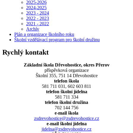
2025-2026
2024-2025
2023 - 2024
2022 - 2023
2021 - 2022
Archív
Plán a organizace školního roku
Školní vzdělávací program pro školní družinu
Rychlý kontakt
Základní škola Dřevohostice, okres Přerov
příspěvková organizace
Školní 355, 751 14 Dřevohostice
telefon škola
581 711 031, 602 603 811
telefon školní jídelna
581 711 334
telefon školní družina
702 144 756
e-mail škola
zsdrevohostice@zsdrevohostice.cz
e-mail školní jídelna
jidelna@zsdrevohostice.cz