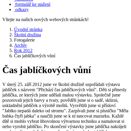
formulář ke stažení
odkazy
Vítejte na našich nových webových stránkách!
Úvodní stránka
Školní družina
Fotogalerie
Archív
Rok 2012
Čas jablíčkových vůní
Čas jablíčkových vůní
V úterý 25. září 2012 jsme ve školní družině uspořádali výstavu
jablíček s názvem "Přichází čas jablíčkových vůní". Děti si přinesly
jablíčka, ze kterých jsme udělali malou výstavku. Společně jsme
pozorovali jejich barvy a tvary, pověděli jsme si o sadě, sklizni,
uskladnění jablíček a výrobě moštů. Vysvětlili jsme si přísloví
"Jablko nepadá daleko od stromu". Zazpívali jsme si písničku "Měla
babka čtyři jabka" a naučili jsme se k ní tancovat mazurku. Každé
dítě si mohlo vybrat libovolnou výtvarnou techniku a namalovat si
nebo vyrobit jablíčko. Po skončení výstavky jsme jablíčka nakrájeli