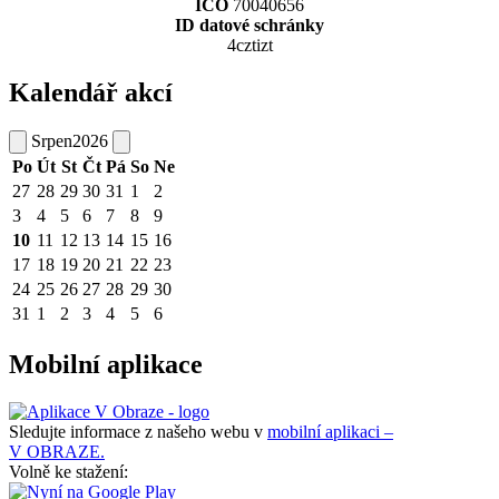
IČO
70040656
ID datové schránky
4cztizt
Kalendář akcí
Srpen
2026
Po
Út
St
Čt
Pá
So
Ne
27
28
29
30
31
1
2
3
4
5
6
7
8
9
10
11
12
13
14
15
16
17
18
19
20
21
22
23
24
25
26
27
28
29
30
31
1
2
3
4
5
6
Mobilní aplikace
Sledujte informace z našeho webu v
mobilní aplikaci –
V OBRAZE.
Volně ke stažení: