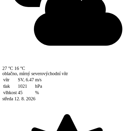
27 °C
16 °C
oblačno, mírný severovýchodní vítr
vítr
SV, 6.47
m/s
tlak
1021
hPa
vlhkost
45
%
středa 12. 8. 2026