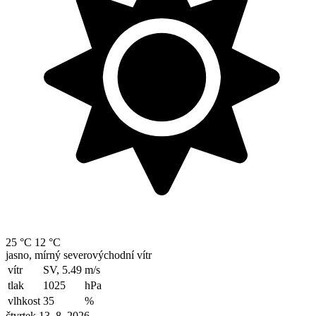
25 °C
12 °C
jasno, mírný severovýchodní vítr
vítr
SV, 5.49
m/s
tlak
1025
hPa
vlhkost
35
%
čtvrtek 13. 8. 2026