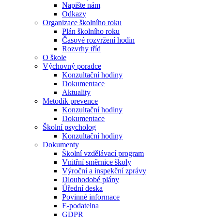
Napište nám
Odkazy
Organizace školního roku
Plán školního roku
Časové rozvržení hodin
Rozvrhy tříd
O škole
Výchovný poradce
Konzultační hodiny
Dokumentace
Aktuality
Metodik prevence
Konzultační hodiny
Dokumentace
Školní psycholog
Konzultační hodiny
Dokumenty
Školní vzdělávací program
Vnitřní směrnice školy
Výroční a inspekční zprávy
Dlouhodobé plány
Úřední deska
Povinné informace
E-podatelna
GDPR