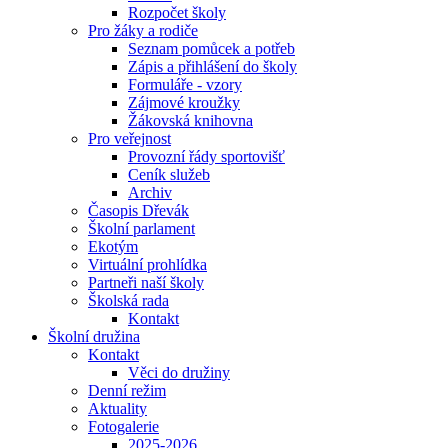
Rozpočet školy
Pro žáky a rodiče
Seznam pomůcek a potřeb
Zápis a přihlášení do školy
Formuláře - vzory
Zájmové kroužky
Žákovská knihovna
Pro veřejnost
Provozní řády sportovišť
Ceník služeb
Archiv
Časopis Dřevák
Školní parlament
Ekotým
Virtuální prohlídka
Partneři naší školy
Školská rada
Kontakt
Školní družina
Kontakt
Věci do družiny
Denní režim
Aktuality
Fotogalerie
2025-2026