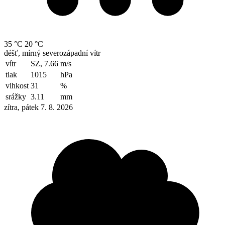
35 °C
20 °C
déšť, mírný severozápadní vítr
vítr
SZ, 7.66
m/s
tlak
1015
hPa
vlhkost
31
%
srážky
3.11
mm
zítra, pátek 7. 8. 2026