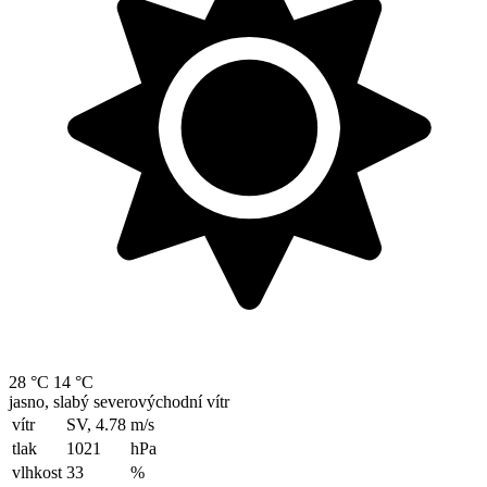
28 °C
14 °C
jasno, slabý severovýchodní vítr
vítr
SV, 4.78
m/s
tlak
1021
hPa
vlhkost
33
%