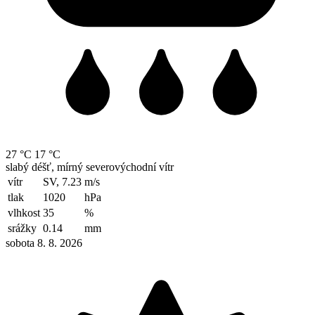
27 °C
17 °C
slabý déšť, mírný severovýchodní vítr
vítr
SV, 7.23
m/s
tlak
1020
hPa
vlhkost
35
%
srážky
0.14
mm
sobota 8. 8. 2026