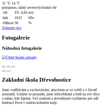
31 °C
14 °C
polojasno, slabý severovýchodní vítr
vítr
SV, 4.83
m/s
tlak
1022
hPa
vlhkost
30
%
Zobrazit více
Fotogalerie
Náhodná fotogalerie
Základní škola Dřevohostice
Jsme vzděláváni a vychováváni, abychom se ve světě a v životě
neztratili. Umíme se prosadit, jsme sebevědomí a hrdí na své obce
a místo, kde žijeme. Své znalosti a dovednosti využijeme pro náš
budoucí život v našem krásném kraji.