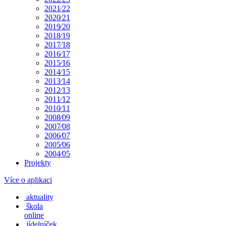
2021⁄22
2020⁄21
2019⁄20
2018⁄19
2017⁄18
2016⁄17
2015⁄16
2014⁄15
2013⁄14
2012⁄13
2011⁄12
2010⁄11
2008⁄09
2007⁄08
2006⁄07
2005⁄06
2004⁄05
Projekty
Více o aplikaci
aktuality
škola
online
jídelníček