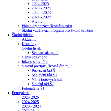
2024-2025
2023 - 2024
2022 - 2023
2021 - 2022
Archív
Plán a organizace školního roku
Školní vzdělávací program pro školní družinu
Školní jídelna
Aktuality
Kontakty
Jídelní lístek
Seznam alergenů
Ceník stravného
Inkaso stravného
Vnitřní předpisy školní jídelny
Provozní řád ŠJ
Sanitační řád ŠJ
Váha hotových jídel
Vnitřní řád ŠJ
Fotogalerie ŠJ
Fotogalerie
2025-2026
2024-2025
2023 - 2024
2022⁄23