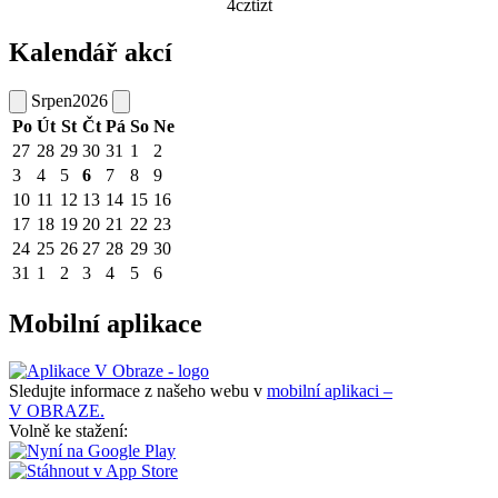
4cztizt
Kalendář akcí
Srpen
2026
Po
Út
St
Čt
Pá
So
Ne
27
28
29
30
31
1
2
3
4
5
6
7
8
9
10
11
12
13
14
15
16
17
18
19
20
21
22
23
24
25
26
27
28
29
30
31
1
2
3
4
5
6
Mobilní aplikace
Sledujte informace z našeho webu v
mobilní aplikaci –
V OBRAZE.
Volně ke stažení: