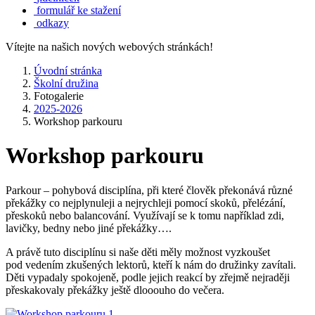
formulář ke stažení
odkazy
Vítejte na našich nových webových stránkách!
Úvodní stránka
Školní družina
Fotogalerie
2025-2026
Workshop parkouru
Workshop parkouru
Parkour – pohybová disciplína, při které člověk překonává různé
překážky co nejplynuleji a nejrychleji pomocí skoků, přelézání,
přeskoků nebo balancování. Využívají se k tomu například zdi,
lavičky, bedny nebo jiné překážky….
A právě tuto disciplínu si naše děti měly možnost vyzkoušet
pod vedením zkušených lektorů, kteří k nám do družinky zavítali.
Děti vypadaly spokojeně, podle jejich reakcí by zřejmě nejraději
přeskakovaly překážky ještě dlooouho do večera.