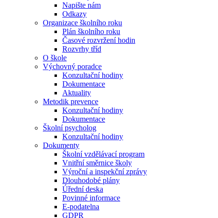
Napište nám
Odkazy
Organizace školního roku
Plán školního roku
Časové rozvržení hodin
Rozvrhy tříd
O škole
Výchovný poradce
Konzultační hodiny
Dokumentace
Aktuality
Metodik prevence
Konzultační hodiny
Dokumentace
Školní psycholog
Konzultační hodiny
Dokumenty
Školní vzdělávací program
Vnitřní směrnice školy
Výroční a inspekční zprávy
Dlouhodobé plány
Úřední deska
Povinné informace
E-podatelna
GDPR