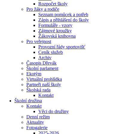
Rozpočet školy
Pro žáky a rodiče
Seznam pomůcek a potřeb
Zápis a přihlášení do školy
Formuláře - vzory
Zájmové kroužky
Žákovská knihovna
Pro veřejnost
Provozní řády sportovišť
Ceník služeb
Archiv
Časopis Dřevák
Školní parlament
Ekotým
Virtuální prohlídka
Partneři naší školy
Školská rada
Kontakt
Školní družina
Kontakt
Věci do družiny
Denní režim
Aktuality
Fotogalerie
2025-2026