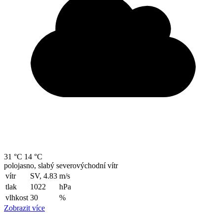
31 °C
14 °C
polojasno, slabý severovýchodní vítr
vítr
SV, 4.83
m/s
tlak
1022
hPa
vlhkost
30
%
Zobrazit více