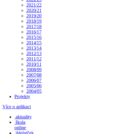
2021⁄22
2020⁄21
2019⁄20
2018⁄19
2017⁄18
2016⁄17
2015⁄16
2014⁄15
2013⁄14
2012⁄13
2011⁄12
2010⁄11
2008⁄09
2007⁄08
2006⁄07
2005⁄06
2004⁄05
Projekty
Více o aplikaci
aktuality
škola
online
jídelníček