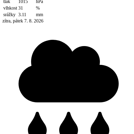
tlak
1015
hPa
vlhkost
31
%
srážky
3.11
mm
zítra, pátek 7. 8. 2026