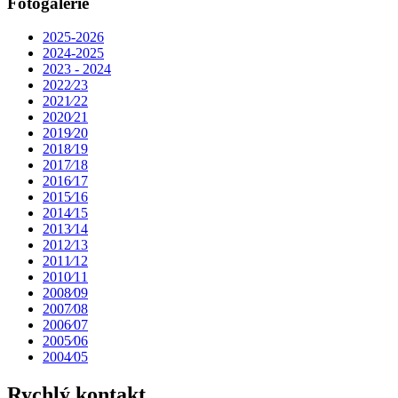
Fotogalerie
2025-2026
2024-2025
2023 - 2024
2022⁄23
2021⁄22
2020⁄21
2019⁄20
2018⁄19
2017⁄18
2016⁄17
2015⁄16
2014⁄15
2013⁄14
2012⁄13
2011⁄12
2010⁄11
2008⁄09
2007⁄08
2006⁄07
2005⁄06
2004⁄05
Rychlý kontakt