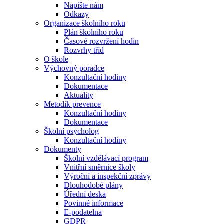
Napište nám
Odkazy
Organizace školního roku
Plán školního roku
Časové rozvržení hodin
Rozvrhy tříd
O škole
Výchovný poradce
Konzultační hodiny
Dokumentace
Aktuality
Metodik prevence
Konzultační hodiny
Dokumentace
Školní psycholog
Konzultační hodiny
Dokumenty
Školní vzdělávací program
Vnitřní směrnice školy
Výroční a inspekční zprávy
Dlouhodobé plány
Úřední deska
Povinné informace
E-podatelna
GDPR