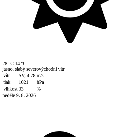
28 °C
14 °C
jasno, slabý severovýchodní vítr
vítr
SV, 4.78
m/s
tlak
1021
hPa
vlhkost
33
%
neděle 9. 8. 2026