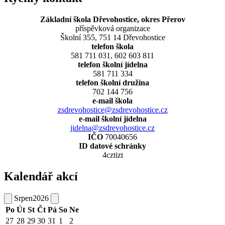
Základní škola Dřevohostice, okres Přerov
příspěvková organizace
Školní 355, 751 14 Dřevohostice
telefon škola
581 711 031, 602 603 811
telefon školní jídelna
581 711 334
telefon školní družina
702 144 756
e-mail škola
zsdrevohostice@zsdrevohostice.cz
e-mail školní jídelna
jidelna@zsdrevohostice.cz
IČO
70040656
ID datové schránky
4cztizt
Kalendář akcí
Srpen
2026
Po
Út
St
Čt
Pá
So
Ne
27
28
29
30
31
1
2