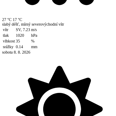
27 °C
17 °C
slabý déšť, mírný severovýchodní vítr
vítr
SV, 7.23
m/s
tlak
1020
hPa
vlhkost
35
%
srážky
0.14
mm
sobota 8. 8. 2026