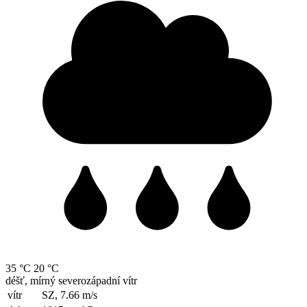
35 °C
20 °C
déšť, mírný severozápadní vítr
vítr
SZ, 7.66
m/s