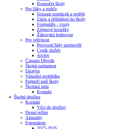
Rozpočet školy
Pro žáky a rodiče
Seznam pomůcek a potřeb
Zápis a přihlášení do školy
Formuláře - vzory
Zájmové kroužky
Žákovská knihovna
Pro veřejnost
Provozní řády sportovišť
Ceník služeb
Archiv
Časopis Dřevák
Školní parlament
Ekotým
Virtuální prohlídka
Partneři naší školy
Školská rada
Kontakt
Školní družina
Kontakt
Věci do družiny
Denní režim
Aktuality
Fotogalerie
2025-2026