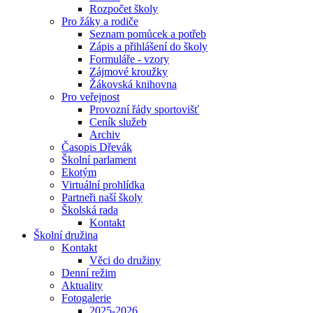
Rozpočet školy
Pro žáky a rodiče
Seznam pomůcek a potřeb
Zápis a přihlášení do školy
Formuláře - vzory
Zájmové kroužky
Žákovská knihovna
Pro veřejnost
Provozní řády sportovišť
Ceník služeb
Archiv
Časopis Dřevák
Školní parlament
Ekotým
Virtuální prohlídka
Partneři naší školy
Školská rada
Kontakt
Školní družina
Kontakt
Věci do družiny
Denní režim
Aktuality
Fotogalerie
2025-2026