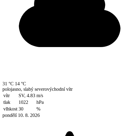
31 °C
14 °C
polojasno, slabý severovýchodní vítr
vítr
SV, 4.83
m/s
tlak
1022
hPa
vlhkost
30
%
pondělí 10. 8. 2026