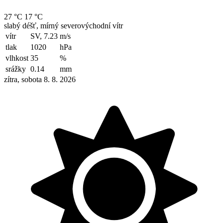
27 °C
17 °C
slabý déšť, mírný severovýchodní vítr
vítr
SV, 7.23
m/s
tlak
1020
hPa
vlhkost
35
%
srážky
0.14
mm
zítra, sobota 8. 8. 2026