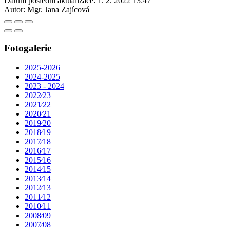
Datum poslední aktualizace:
1. 2. 2022 13:47
Autor:
Mgr. Jana Zajícová
Fotogalerie
2025-2026
2024-2025
2023 - 2024
2022⁄23
2021⁄22
2020⁄21
2019⁄20
2018⁄19
2017⁄18
2016⁄17
2015⁄16
2014⁄15
2013⁄14
2012⁄13
2011⁄12
2010⁄11
2008⁄09
2007⁄08