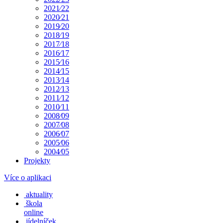
2021⁄22
2020⁄21
2019⁄20
2018⁄19
2017⁄18
2016⁄17
2015⁄16
2014⁄15
2013⁄14
2012⁄13
2011⁄12
2010⁄11
2008⁄09
2007⁄08
2006⁄07
2005⁄06
2004⁄05
Projekty
Více o aplikaci
aktuality
škola
online
jídelníček