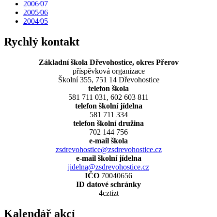
2006⁄07
2005⁄06
2004⁄05
Rychlý kontakt
Základní škola Dřevohostice, okres Přerov
příspěvková organizace
Školní 355, 751 14 Dřevohostice
telefon škola
581 711 031, 602 603 811
telefon školní jídelna
581 711 334
telefon školní družina
702 144 756
e-mail škola
zsdrevohostice@zsdrevohostice.cz
e-mail školní jídelna
jidelna@zsdrevohostice.cz
IČO
70040656
ID datové schránky
4cztizt
Kalendář akcí