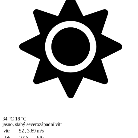
34 °C
18 °C
jasno, slabý severozápadní vítr
vítr
SZ, 3.69
m/s
tlak
1018
hPa