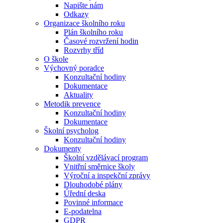
Napište nám
Odkazy
Organizace školního roku
Plán školního roku
Časové rozvržení hodin
Rozvrhy tříd
O škole
Výchovný poradce
Konzultační hodiny
Dokumentace
Aktuality
Metodik prevence
Konzultační hodiny
Dokumentace
Školní psycholog
Konzultační hodiny
Dokumenty
Školní vzdělávací program
Vnitřní směrnice školy
Výroční a inspekční zprávy
Dlouhodobé plány
Úřední deska
Povinné informace
E-podatelna
GDPR