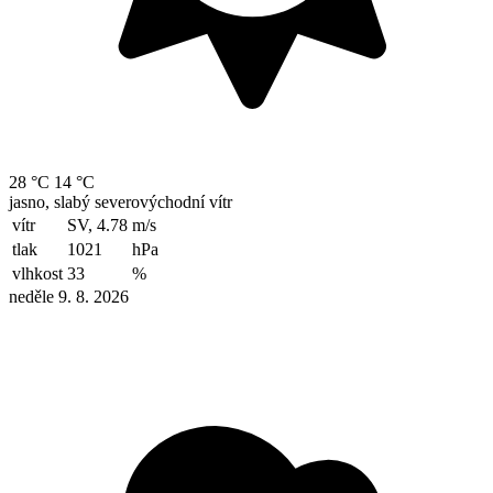
28 °C
14 °C
jasno, slabý severovýchodní vítr
vítr
SV, 4.78
m/s
tlak
1021
hPa
vlhkost
33
%
neděle 9. 8. 2026