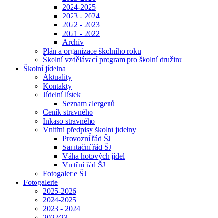
2024-2025
2023 - 2024
2022 - 2023
2021 - 2022
Archív
Plán a organizace školního roku
Školní vzdělávací program pro školní družinu
Školní jídelna
Aktuality
Kontakty
Jídelní lístek
Seznam alergenů
Ceník stravného
Inkaso stravného
Vnitřní předpisy školní jídelny
Provozní řád ŠJ
Sanitační řád ŠJ
Váha hotových jídel
Vnitřní řád ŠJ
Fotogalerie ŠJ
Fotogalerie
2025-2026
2024-2025
2023 - 2024
2022⁄23