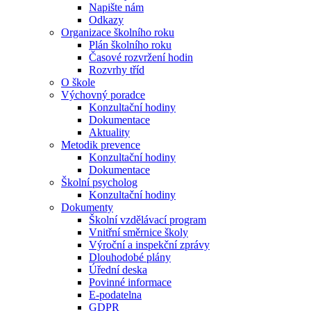
Napište nám
Odkazy
Organizace školního roku
Plán školního roku
Časové rozvržení hodin
Rozvrhy tříd
O škole
Výchovný poradce
Konzultační hodiny
Dokumentace
Aktuality
Metodik prevence
Konzultační hodiny
Dokumentace
Školní psycholog
Konzultační hodiny
Dokumenty
Školní vzdělávací program
Vnitřní směrnice školy
Výroční a inspekční zprávy
Dlouhodobé plány
Úřední deska
Povinné informace
E-podatelna
GDPR