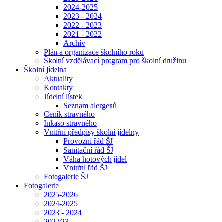
2024-2025
2023 - 2024
2022 - 2023
2021 - 2022
Archív
Plán a organizace školního roku
Školní vzdělávací program pro školní družinu
Školní jídelna
Aktuality
Kontakty
Jídelní lístek
Seznam alergenů
Ceník stravného
Inkaso stravného
Vnitřní předpisy školní jídelny
Provozní řád ŠJ
Sanitační řád ŠJ
Váha hotových jídel
Vnitřní řád ŠJ
Fotogalerie ŠJ
Fotogalerie
2025-2026
2024-2025
2023 - 2024
2022⁄23