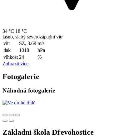
34 °C
18 °C
jasno, slabý severozápadní vítr
vítr
SZ, 3.69
m/s
tlak
1018
hPa
vlhkost
24
%
Zobrazit více
Fotogalerie
Náhodná fotogalerie
Základní škola Dřevohostice