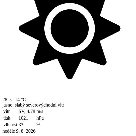
28 °C
14 °C
jasno, slabý severovýchodní vítr
vítr
SV, 4.78
m/s
tlak
1021
hPa
vlhkost
33
%
neděle 9. 8. 2026