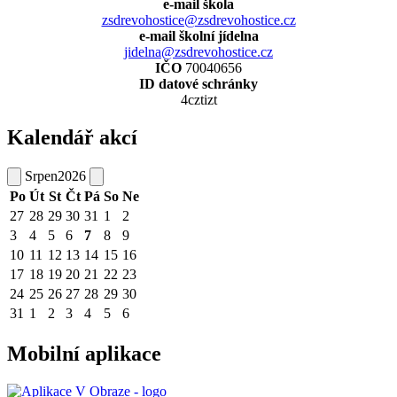
e-mail škola
zsdrevohostice@zsdrevohostice.cz
e-mail školní jídelna
jidelna@zsdrevohostice.cz
IČO
70040656
ID datové schránky
4cztizt
Kalendář akcí
Srpen
2026
Po
Út
St
Čt
Pá
So
Ne
27
28
29
30
31
1
2
3
4
5
6
7
8
9
10
11
12
13
14
15
16
17
18
19
20
21
22
23
24
25
26
27
28
29
30
31
1
2
3
4
5
6
Mobilní aplikace