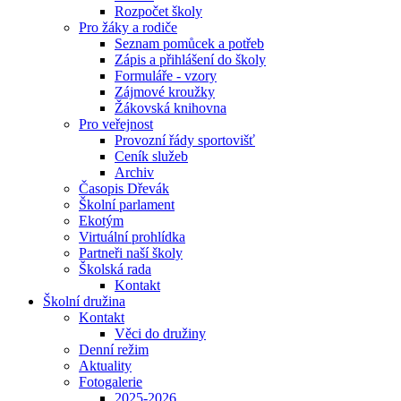
Rozpočet školy
Pro žáky a rodiče
Seznam pomůcek a potřeb
Zápis a přihlášení do školy
Formuláře - vzory
Zájmové kroužky
Žákovská knihovna
Pro veřejnost
Provozní řády sportovišť
Ceník služeb
Archiv
Časopis Dřevák
Školní parlament
Ekotým
Virtuální prohlídka
Partneři naší školy
Školská rada
Kontakt
Školní družina
Kontakt
Věci do družiny
Denní režim
Aktuality
Fotogalerie
2025-2026