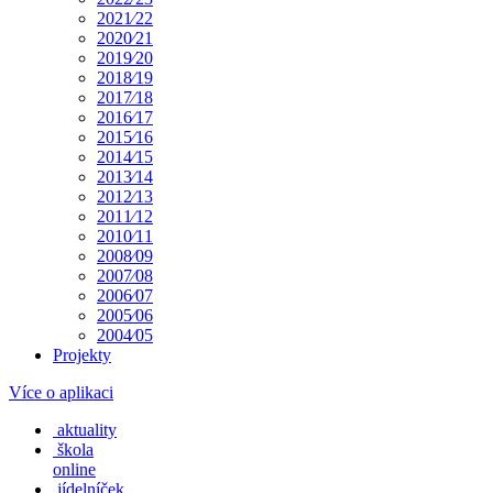
2021⁄22
2020⁄21
2019⁄20
2018⁄19
2017⁄18
2016⁄17
2015⁄16
2014⁄15
2013⁄14
2012⁄13
2011⁄12
2010⁄11
2008⁄09
2007⁄08
2006⁄07
2005⁄06
2004⁄05
Projekty
Více o aplikaci
aktuality
škola
online
jídelníček