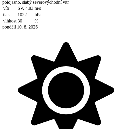
polojasno, slabý severovýchodní vítr
vítr
SV, 4.83
m/s
tlak
1022
hPa
vlhkost
30
%
pondělí 10. 8. 2026