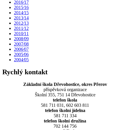
2016⁄17
2015⁄16
2014⁄15
2013⁄14
2012⁄13
2011⁄12
2010⁄11
2008⁄09
2007⁄08
2006⁄07
2005⁄06
2004⁄05
Rychlý kontakt
Základní škola Dřevohostice, okres Přerov
příspěvková organizace
Školní 355, 751 14 Dřevohostice
telefon škola
581 711 031, 602 603 811
telefon školní jídelna
581 711 334
telefon školní družina
702 144 756