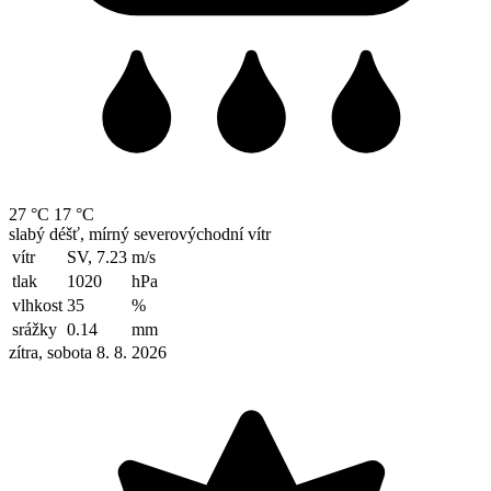
27 °C
17 °C
slabý déšť, mírný severovýchodní vítr
vítr
SV, 7.23
m/s
tlak
1020
hPa
vlhkost
35
%
srážky
0.14
mm
zítra, sobota 8. 8. 2026