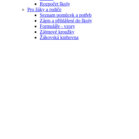
Rozpočet školy
Pro žáky a rodiče
Seznam pomůcek a potřeb
Zápis a přihlášení do školy
Formuláře - vzory
Zájmové kroužky
Žákovská knihovna
Pro veřejnost
Provozní řády sportovišť
Ceník služeb
Archiv
Časopis Dřevák
Školní parlament
Ekotým
Virtuální prohlídka
Partneři naší školy
Školská rada
Kontakt
Školní družina
Kontakt
Věci do družiny
Denní režim
Aktuality
Fotogalerie
2025-2026