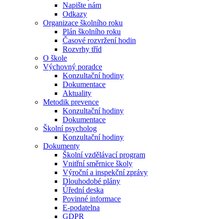
Napište nám
Odkazy
Organizace školního roku
Plán školního roku
Časové rozvržení hodin
Rozvrhy tříd
O škole
Výchovný poradce
Konzultační hodiny
Dokumentace
Aktuality
Metodik prevence
Konzultační hodiny
Dokumentace
Školní psycholog
Konzultační hodiny
Dokumenty
Školní vzdělávací program
Vnitřní směrnice školy
Výroční a inspekční zprávy
Dlouhodobé plány
Úřední deska
Povinné informace
E-podatelna
GDPR