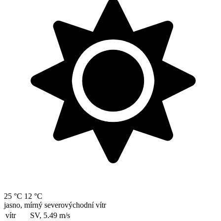
25 °C
12 °C
jasno, mírný severovýchodní vítr
vítr
SV, 5.49
m/s