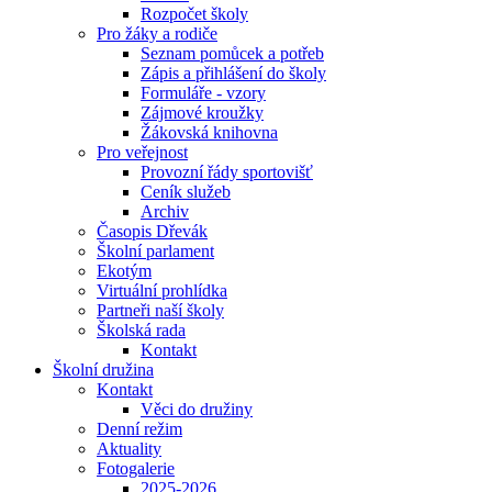
Rozpočet školy
Pro žáky a rodiče
Seznam pomůcek a potřeb
Zápis a přihlášení do školy
Formuláře - vzory
Zájmové kroužky
Žákovská knihovna
Pro veřejnost
Provozní řády sportovišť
Ceník služeb
Archiv
Časopis Dřevák
Školní parlament
Ekotým
Virtuální prohlídka
Partneři naší školy
Školská rada
Kontakt
Školní družina
Kontakt
Věci do družiny
Denní režim
Aktuality
Fotogalerie
2025-2026