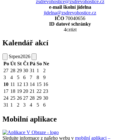
zsdrevohostice@zsdrevohostice.cz
e-mail školní jídelna
jidelna@zsdrevohostice.cz
IČO
70040656
ID datové schránky
4cztizt
Kalendář akcí
Srpen
2026
Po
Út
St
Čt
Pá
So
Ne
27
28
29
30
31
1
2
3
4
5
6
7
8
9
10
11
12
13
14
15
16
17
18
19
20
21
22
23
24
25
26
27
28
29
30
31
1
2
3
4
5
6
Mobilní aplikace
Sledujte informace z našeho webu v
mobilní aplikaci –