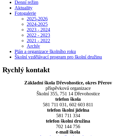
Denní režim
Aktuality
Fotogalerie
2025-2026
2024-2025
2023 - 2024
2022 - 2023
2021 - 2022
Archív
Plán a organizace školního roku
Školní vzdělávací program pro školní družinu
Rychlý kontakt
Základní škola Dřevohostice, okres Přerov
příspěvková organizace
Školní 355, 751 14 Dřevohostice
telefon škola
581 711 031, 602 603 811
telefon školní jídelna
581 711 334
telefon školní družina
702 144 756
e-mail škola