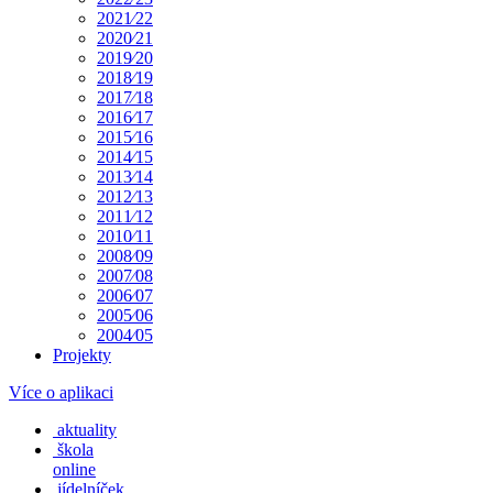
2021⁄22
2020⁄21
2019⁄20
2018⁄19
2017⁄18
2016⁄17
2015⁄16
2014⁄15
2013⁄14
2012⁄13
2011⁄12
2010⁄11
2008⁄09
2007⁄08
2006⁄07
2005⁄06
2004⁄05
Projekty
Více o aplikaci
aktuality
škola
online
jídelníček