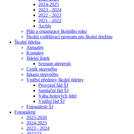
2024-2025
2023 - 2024
2022 - 2023
2021 - 2022
Archív
Plán a organizace školního roku
Školní vzdělávací program pro školní družinu
Školní jídelna
Aktuality
Kontakty
Jídelní lístek
Seznam alergenů
Ceník stravného
Inkaso stravného
Vnitřní předpisy školní jídelny
Provozní řád ŠJ
Sanitační řád ŠJ
Váha hotových jídel
Vnitřní řád ŠJ
Fotogalerie ŠJ
Fotogalerie
2025-2026
2024-2025
2023 - 2024
2022⁄23