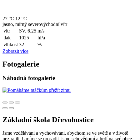
27 °C
12 °C
jasno, mírný severovýchodní vítr
vítr
SV, 6.25
m/s
tlak
1025
hPa
vlhkost
32
%
Zobrazit více
Fotogalerie
Náhodná fotogalerie
Základní škola Dřevohostice
Jsme vzděláváni a vychováváni, abychom se ve světě a v životě
neztratili. Umíme se prosadit, jsme sebevědomí a hrdí na své obce