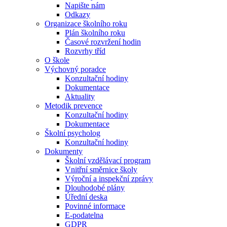
Napište nám
Odkazy
Organizace školního roku
Plán školního roku
Časové rozvržení hodin
Rozvrhy tříd
O škole
Výchovný poradce
Konzultační hodiny
Dokumentace
Aktuality
Metodik prevence
Konzultační hodiny
Dokumentace
Školní psycholog
Konzultační hodiny
Dokumenty
Školní vzdělávací program
Vnitřní směrnice školy
Výroční a inspekční zprávy
Dlouhodobé plány
Úřední deska
Povinné informace
E-podatelna
GDPR