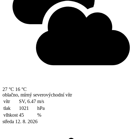
27 °C
16 °C
oblačno, mírný severovýchodní vítr
vítr
SV, 6.47
m/s
tlak
1021
hPa
vlhkost
45
%
středa 12. 8. 2026