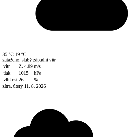
35 °C
19 °C
zataženo, slabý západní vítr
vítr
Z, 4.89
m/s
tlak
1015
hPa
vlhkost
26
%
zítra, úterý 11. 8. 2026