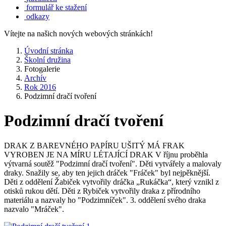
formulář ke stažení
odkazy
Vítejte na našich nových webových stránkách!
Úvodní stránka
Školní družina
Fotogalerie
Archív
Rok 2016
Podzimní dračí tvoření
Podzimní dračí tvoření
DRAK Z BAREVNÉHO PAPÍRU UŠITÝ MÁ FRAK
VYROBEN JE NA MÍRU LÉTAJÍCÍ DRAK V říjnu proběhla
výtvarná soutěž "Podzimní dračí tvoření". Děti vytvářely a malovaly
draky. Snažily se, aby ten jejich dráček "Fráček" byl nejpěknější.
Děti z oddělení Žabiček vytvořily dráčka „Rukáčka“, který vznikl z
otisků rukou dětí. Děti z Rybiček vytvořily draka z přírodního
materiálu a nazvaly ho "Podzimníček". 3. oddělení svého draka
nazvalo "Mráček".