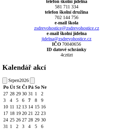
telefon školní jídelna
581 711 334
telefon školní družina
702 144 756
e-mail škola
zsdrevohostice@zsdrevohostice.cz
e-mail školní jídelna
jidelna@zsdrevohostice.cz
IČO
70040656
ID datové schránky
4cztizt
Kalendář akcí
Srpen
2026
Po
Út
St
Čt
Pá
So
Ne
27
28
29
30
31
1
2
3
4
5
6
7
8
9
10
11
12
13
14
15
16
17
18
19
20
21
22
23
24
25
26
27
28
29
30
31
1
2
3
4
5
6