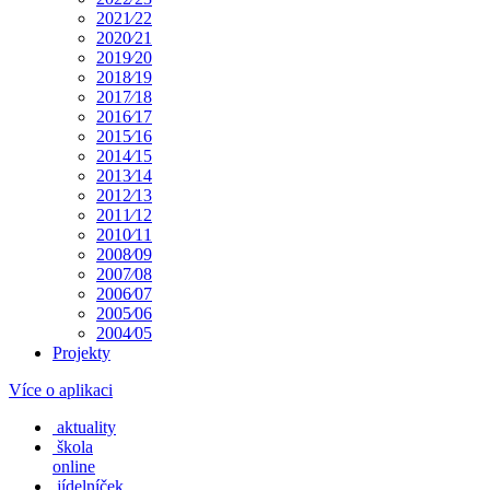
2021⁄22
2020⁄21
2019⁄20
2018⁄19
2017⁄18
2016⁄17
2015⁄16
2014⁄15
2013⁄14
2012⁄13
2011⁄12
2010⁄11
2008⁄09
2007⁄08
2006⁄07
2005⁄06
2004⁄05
Projekty
Více o aplikaci
aktuality
škola
online
jídelníček