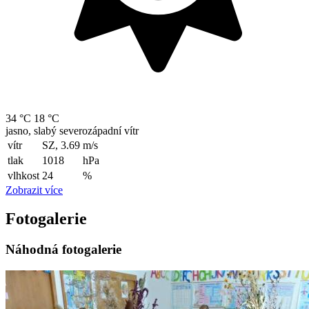
34 °C
18 °C
jasno, slabý severozápadní vítr
vítr
SZ, 3.69
m/s
tlak
1018
hPa
vlhkost
24
%
Zobrazit více
Fotogalerie
Náhodná fotogalerie