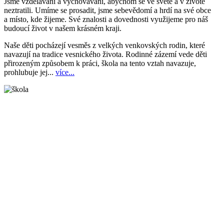
Jsme vzděláváni a vychováváni, abychom se ve světě a v životě
neztratili. Umíme se prosadit, jsme sebevědomí a hrdí na své obce
a místo, kde žijeme. Své znalosti a dovednosti využijeme pro náš
budoucí život v našem krásném kraji.
Naše děti pocházejí vesměs z velkých venkovských rodin, které
navazují na tradice vesnického života. Rodinné zázemí vede děti
přirozeným způsobem k práci, škola na tento vztah navazuje,
prohlubuje jej...
více...