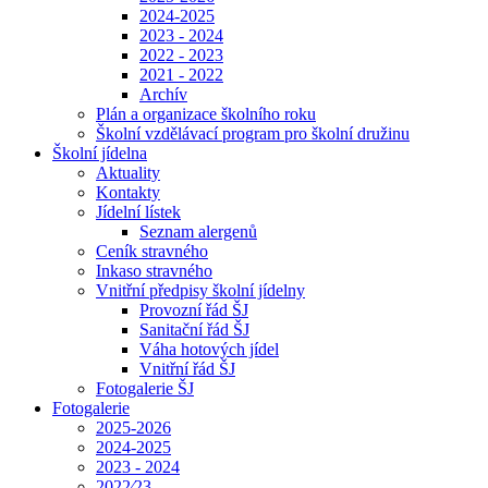
2024-2025
2023 - 2024
2022 - 2023
2021 - 2022
Archív
Plán a organizace školního roku
Školní vzdělávací program pro školní družinu
Školní jídelna
Aktuality
Kontakty
Jídelní lístek
Seznam alergenů
Ceník stravného
Inkaso stravného
Vnitřní předpisy školní jídelny
Provozní řád ŠJ
Sanitační řád ŠJ
Váha hotových jídel
Vnitřní řád ŠJ
Fotogalerie ŠJ
Fotogalerie
2025-2026
2024-2025
2023 - 2024
2022⁄23