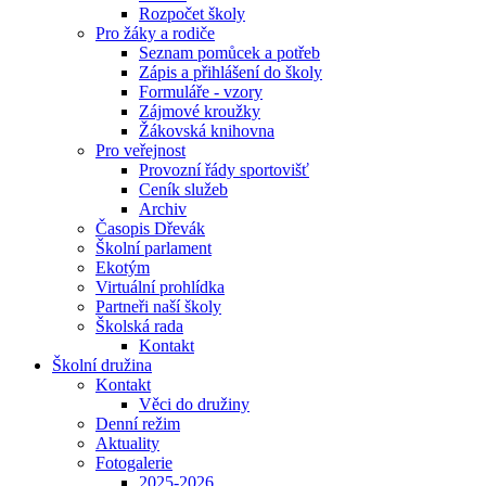
Rozpočet školy
Pro žáky a rodiče
Seznam pomůcek a potřeb
Zápis a přihlášení do školy
Formuláře - vzory
Zájmové kroužky
Žákovská knihovna
Pro veřejnost
Provozní řády sportovišť
Ceník služeb
Archiv
Časopis Dřevák
Školní parlament
Ekotým
Virtuální prohlídka
Partneři naší školy
Školská rada
Kontakt
Školní družina
Kontakt
Věci do družiny
Denní režim
Aktuality
Fotogalerie
2025-2026