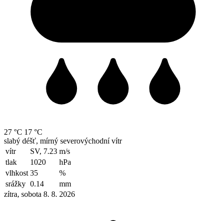
27 °C
17 °C
slabý déšť, mírný severovýchodní vítr
vítr
SV, 7.23
m/s
tlak
1020
hPa
vlhkost
35
%
srážky
0.14
mm
zítra, sobota 8. 8. 2026