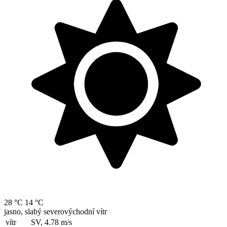
28 °C
14 °C
jasno, slabý severovýchodní vítr
vítr
SV, 4.78
m/s