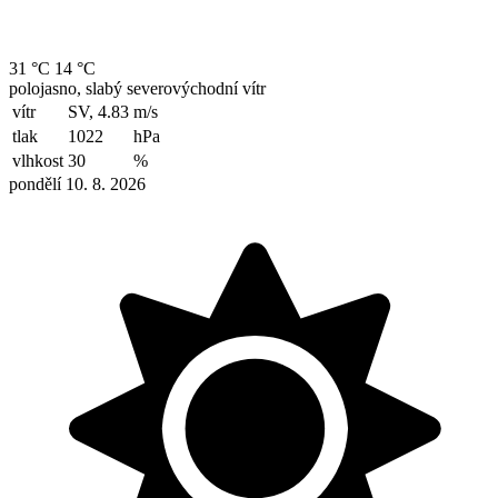
31 °C
14 °C
polojasno, slabý severovýchodní vítr
vítr
SV, 4.83
m/s
tlak
1022
hPa
vlhkost
30
%
pondělí 10. 8. 2026