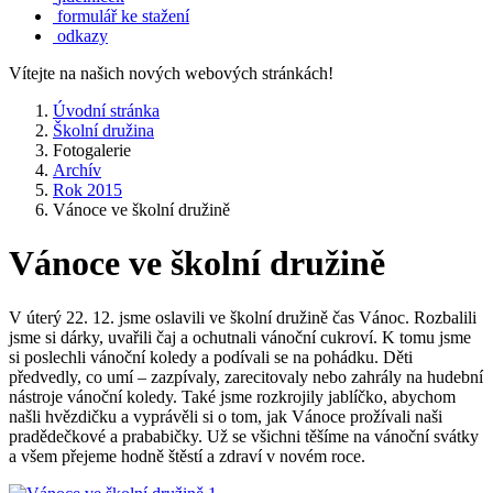
formulář ke stažení
odkazy
Vítejte na našich nových webových stránkách!
Úvodní stránka
Školní družina
Fotogalerie
Archív
Rok 2015
Vánoce ve školní družině
Vánoce ve školní družině
V úterý 22. 12. jsme oslavili ve školní družině čas Vánoc. Rozbalili
jsme si dárky, uvařili čaj a ochutnali vánoční cukroví. K tomu jsme
si poslechli vánoční koledy a podívali se na pohádku. Děti
předvedly, co umí – zazpívaly, zarecitovaly nebo zahrály na hudební
nástroje vánoční koledy. Také jsme rozkrojily jablíčko, abychom
našli hvězdičku a vyprávěli si o tom, jak Vánoce prožívali naši
pradědečkové a prababičky. Už se všichni těšíme na vánoční svátky
a všem přejeme hodně štěstí a zdraví v novém roce.