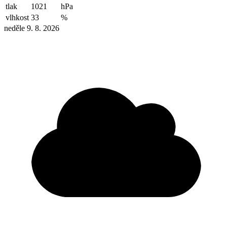
tlak
1021
hPa
vlhkost
33
%
neděle 9. 8. 2026