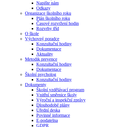
Napište nám
Odkazy
Organizace školního roku
Plán školního roku
Časové rozvržení hodin
Rozvrhy tříd
O škole
Výchovný poradce
Konzultační hodiny
Dokumentace
Aktuality
Metodik prevence
Konzultační hodiny
Dokumentace
Školní psycholog
Konzultační hodiny
Dokumenty
Školní vzdělávací program
Vnitřní směrnice školy
Výroční a inspekční zprávy
Dlouhodobé plány
Úřední deska
Povinné informace
E-podatelna
GDPR