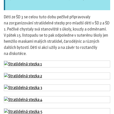
Děti ze ŠD 3 se celou tuto dobu pečlivě připravovaly
na zorganizování strašidelné stezky pro mladší děti v ŠD 2 a ŠD
1. Pečlivě chystaly svá stanoviště s úkoly, kouzly a odměnami.
V pátek 15. listopadu se to pak odpoledne v suterénu školy jen
hemžilo maskami malých strašidel, čarodějnic a různých
dalších bytostí. Děti si akci užily a na závěr to roztančily
na diskotéce.