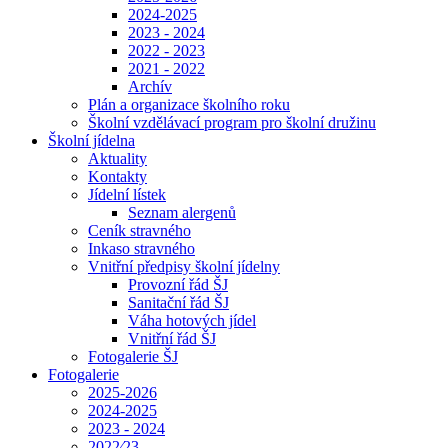
2024-2025
2023 - 2024
2022 - 2023
2021 - 2022
Archív
Plán a organizace školního roku
Školní vzdělávací program pro školní družinu
Školní jídelna
Aktuality
Kontakty
Jídelní lístek
Seznam alergenů
Ceník stravného
Inkaso stravného
Vnitřní předpisy školní jídelny
Provozní řád ŠJ
Sanitační řád ŠJ
Váha hotových jídel
Vnitřní řád ŠJ
Fotogalerie ŠJ
Fotogalerie
2025-2026
2024-2025
2023 - 2024
2022⁄23