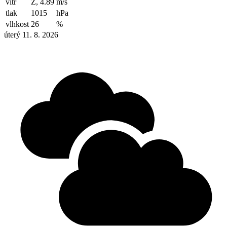
vítr
Z, 4.89
m/s
tlak
1015
hPa
vlhkost
26
%
úterý 11. 8. 2026