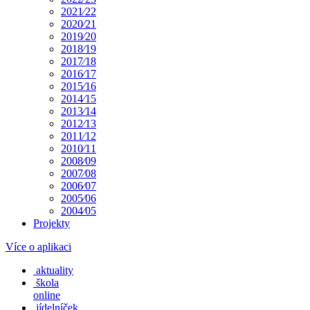
2021⁄22
2020⁄21
2019⁄20
2018⁄19
2017⁄18
2016⁄17
2015⁄16
2014⁄15
2013⁄14
2012⁄13
2011⁄12
2010⁄11
2008⁄09
2007⁄08
2006⁄07
2005⁄06
2004⁄05
Projekty
Více o aplikaci
aktuality
škola
online
jídelníček