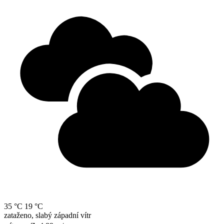
35 °C
19 °C
zataženo, slabý západní vítr