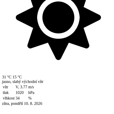
31 °C
15 °C
jasno, slabý východní vítr
vítr
V, 3.77
m/s
tlak
1020
hPa
vlhkost
34
%
zítra, pondělí 10. 8. 2026