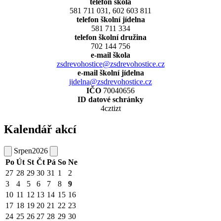
telefon škola
581 711 031, 602 603 811
telefon školní jídelna
581 711 334
telefon školní družina
702 144 756
e-mail škola
zsdrevohostice@zsdrevohostice.cz
e-mail školní jídelna
jidelna@zsdrevohostice.cz
IČO
70040656
ID datové schránky
4cztizt
Kalendář akcí
Srpen
2026
Po
Út
St
Čt
Pá
So
Ne
27
28
29
30
31
1
2
3
4
5
6
7
8
9
10
11
12
13
14
15
16
17
18
19
20
21
22
23
24
25
26
27
28
29
30