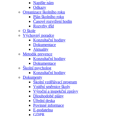
Napište nám
Odkazy
Organizace školního roku
Plán školního roku
Časové rozvržení hodin
Rozvrhy tříd
O škole
Výchovný poradce
Konzultační hodiny
Dokumentace
Aktuality
Metodik prevence
Konzultační hodiny
Dokumentace
Školní psycholog
Konzultační hodiny
Dokumenty
Školní vzdělávací program
Vnitřní směrnice školy
Výroční a inspekční zprávy
Dlouhodobé plány
Úřední deska
Povinné informace
E-podatelna
GDPR