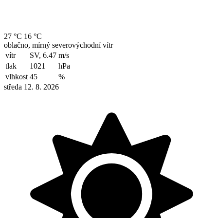
27 °C
16 °C
oblačno, mírný severovýchodní vítr
vítr
SV, 6.47
m/s
tlak
1021
hPa
vlhkost
45
%
středa 12. 8. 2026