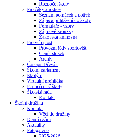
Rozpočet školy
Pro žáky a rodiče
Seznam pomůcek a potřeb
Zápis a přihlášení do školy
Formuláře - vzory
Zájmové kroužky
Žákovská knihovna
Pro veřejnost
Provozní řády sportovišť
Ceník služeb
Archiv
Časopis Dřevák
Školní parlament
Ekotým
Virtuální prohlídka
Partneři naší školy
Školská rada
Kontakt
Školní družina
Kontakt
Věci do družiny
Denní režim
Aktuality
Fotogalerie
2025-2026