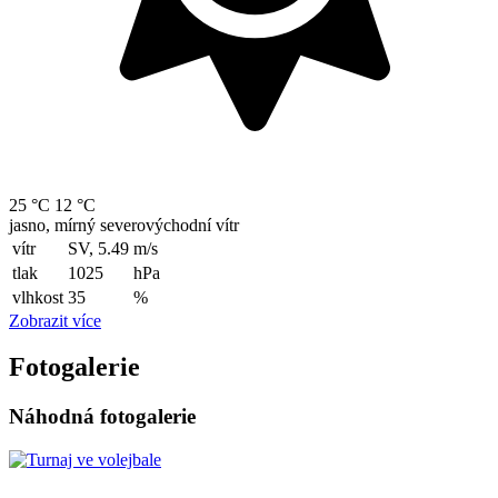
25 °C
12 °C
jasno, mírný severovýchodní vítr
vítr
SV, 5.49
m/s
tlak
1025
hPa
vlhkost
35
%
Zobrazit více
Fotogalerie
Náhodná fotogalerie