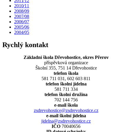
2011⁄12
2010⁄11
2008⁄09
2007⁄08
2006⁄07
2005⁄06
2004⁄05
Rychlý kontakt
Základní škola Dřevohostice, okres Přerov
příspěvková organizace
Školní 355, 751 14 Dřevohostice
telefon škola
581 711 031, 602 603 811
telefon školní jídelna
581 711 334
telefon školní družina
702 144 756
e-mail škola
zsdrevohostice@zsdrevohostice.cz
e-mail školní jídelna
jidelna@zsdrevohostice.cz
IČO
70040656
ID datové schránky