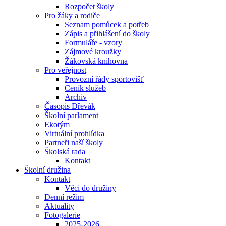
Rozpočet školy
Pro žáky a rodiče
Seznam pomůcek a potřeb
Zápis a přihlášení do školy
Formuláře - vzory
Zájmové kroužky
Žákovská knihovna
Pro veřejnost
Provozní řády sportovišť
Ceník služeb
Archiv
Časopis Dřevák
Školní parlament
Ekotým
Virtuální prohlídka
Partneři naší školy
Školská rada
Kontakt
Školní družina
Kontakt
Věci do družiny
Denní režim
Aktuality
Fotogalerie
2025-2026