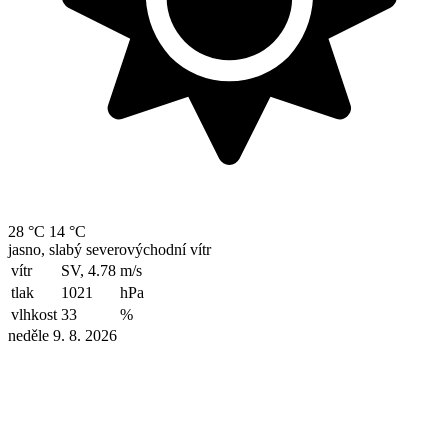
28 °C
14 °C
jasno, slabý severovýchodní vítr
vítr
SV, 4.78
m/s
tlak
1021
hPa
vlhkost
33
%
neděle 9. 8. 2026