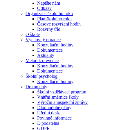
Napište nám
Odkazy
Organizace školního roku
Plán školního roku
Časové rozvržení hodin
Rozvrhy tříd
O škole
Výchovný poradce
Konzultační hodiny
Dokumentace
Aktuality
Metodik prevence
Konzultační hodiny
Dokumentace
Školní psycholog
Konzultační hodiny
Dokumenty
Školní vzdělávací program
Vnitřní směrnice školy
Výroční a inspekční zprávy
Dlouhodobé plány
Úřední deska
Povinné informace
E-podatelna
GDPR