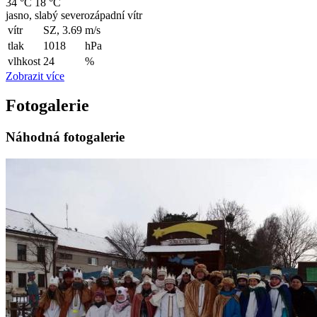
34 °C
18 °C
jasno, slabý severozápadní vítr
vítr
SZ, 3.69
m/s
tlak
1018
hPa
vlhkost
24
%
Zobrazit více
Fotogalerie
Náhodná fotogalerie