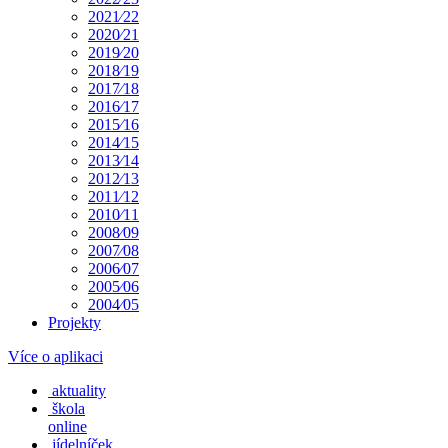
2021⁄22
2020⁄21
2019⁄20
2018⁄19
2017⁄18
2016⁄17
2015⁄16
2014⁄15
2013⁄14
2012⁄13
2011⁄12
2010⁄11
2008⁄09
2007⁄08
2006⁄07
2005⁄06
2004⁄05
Projekty
Více o aplikaci
aktuality
škola
online
jídelníček