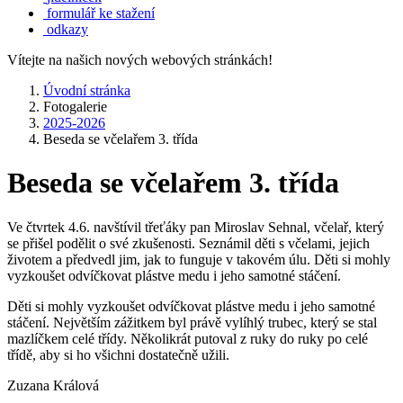
formulář ke stažení
odkazy
Vítejte na našich nových webových stránkách!
Úvodní stránka
Fotogalerie
2025-2026
Beseda se včelařem 3. třída
Beseda se včelařem 3. třída
Ve čtvrtek 4.6. navštívil třeťáky pan Miroslav Sehnal, včelař, který
se přišel podělit o své zkušenosti. Seznámil děti s včelami, jejich
životem a předvedl jim, jak to funguje v takovém úlu. Děti si mohly
vyzkoušet odvíčkovat plástve medu i jeho samotné stáčení.
Děti si mohly vyzkoušet odvíčkovat plástve medu i jeho samotné
stáčení. Největším zážitkem byl právě vylíhlý trubec, který se stal
mazlíčkem celé třídy. Několikrát putoval z ruky do ruky po celé
třídě, aby si ho všichni dostatečně užili.
Zuzana Králová