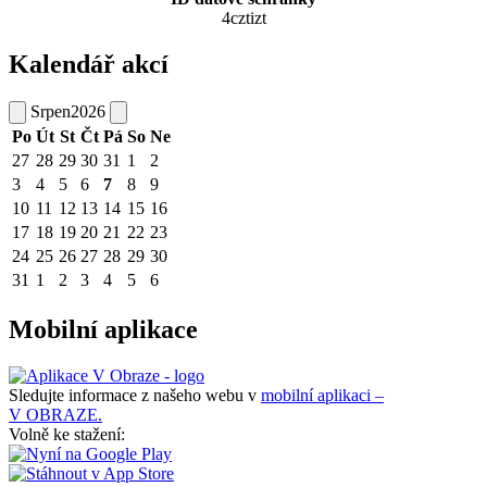
4cztizt
Kalendář akcí
Srpen
2026
Po
Út
St
Čt
Pá
So
Ne
27
28
29
30
31
1
2
3
4
5
6
7
8
9
10
11
12
13
14
15
16
17
18
19
20
21
22
23
24
25
26
27
28
29
30
31
1
2
3
4
5
6
Mobilní aplikace
Sledujte informace z našeho webu v
mobilní aplikaci –
V OBRAZE.
Volně ke stažení: