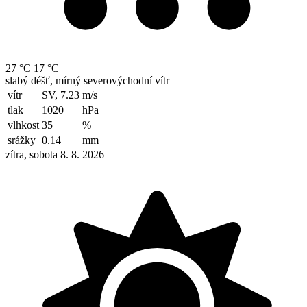
27 °C
17 °C
slabý déšť, mírný severovýchodní vítr
vítr
SV, 7.23
m/s
tlak
1020
hPa
vlhkost
35
%
srážky
0.14
mm
zítra, sobota 8. 8. 2026