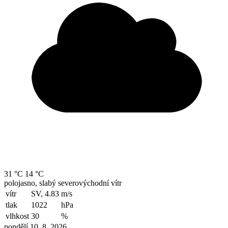
31 °C
14 °C
polojasno, slabý severovýchodní vítr
vítr
SV, 4.83
m/s
tlak
1022
hPa
vlhkost
30
%
pondělí 10. 8. 2026