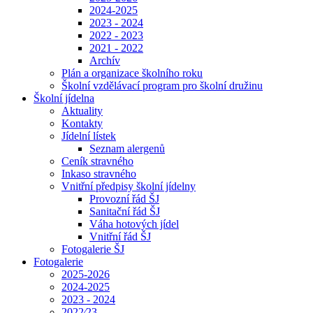
2024-2025
2023 - 2024
2022 - 2023
2021 - 2022
Archív
Plán a organizace školního roku
Školní vzdělávací program pro školní družinu
Školní jídelna
Aktuality
Kontakty
Jídelní lístek
Seznam alergenů
Ceník stravného
Inkaso stravného
Vnitřní předpisy školní jídelny
Provozní řád ŠJ
Sanitační řád ŠJ
Váha hotových jídel
Vnitřní řád ŠJ
Fotogalerie ŠJ
Fotogalerie
2025-2026
2024-2025
2023 - 2024
2022⁄23