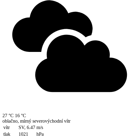
27 °C
16 °C
oblačno, mírný severovýchodní vítr
vítr
SV, 6.47
m/s
tlak
1021
hPa