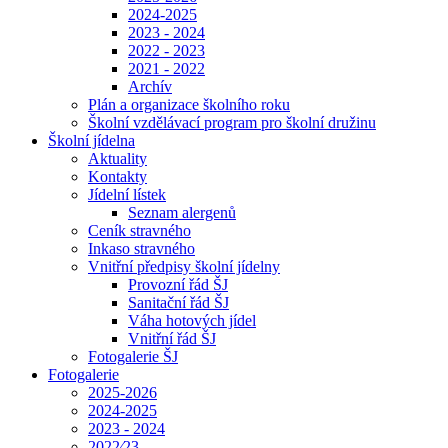
2024-2025
2023 - 2024
2022 - 2023
2021 - 2022
Archív
Plán a organizace školního roku
Školní vzdělávací program pro školní družinu
Školní jídelna
Aktuality
Kontakty
Jídelní lístek
Seznam alergenů
Ceník stravného
Inkaso stravného
Vnitřní předpisy školní jídelny
Provozní řád ŠJ
Sanitační řád ŠJ
Váha hotových jídel
Vnitřní řád ŠJ
Fotogalerie ŠJ
Fotogalerie
2025-2026
2024-2025
2023 - 2024
2022⁄23