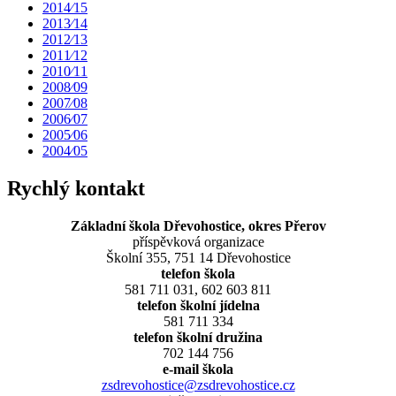
2014⁄15
2013⁄14
2012⁄13
2011⁄12
2010⁄11
2008⁄09
2007⁄08
2006⁄07
2005⁄06
2004⁄05
Rychlý kontakt
Základní škola Dřevohostice, okres Přerov
příspěvková organizace
Školní 355, 751 14 Dřevohostice
telefon škola
581 711 031, 602 603 811
telefon školní jídelna
581 711 334
telefon školní družina
702 144 756
e-mail škola
zsdrevohostice@zsdrevohostice.cz