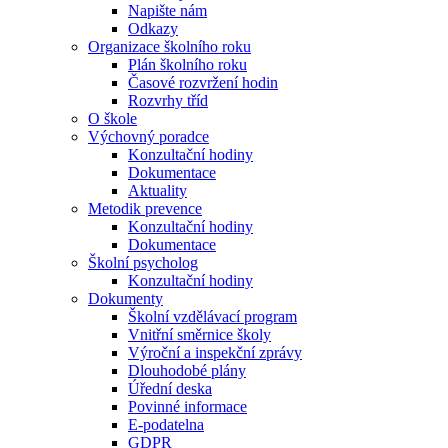
Napište nám
Odkazy
Organizace školního roku
Plán školního roku
Časové rozvržení hodin
Rozvrhy tříd
O škole
Výchovný poradce
Konzultační hodiny
Dokumentace
Aktuality
Metodik prevence
Konzultační hodiny
Dokumentace
Školní psycholog
Konzultační hodiny
Dokumenty
Školní vzdělávací program
Vnitřní směrnice školy
Výroční a inspekční zprávy
Dlouhodobé plány
Úřední deska
Povinné informace
E-podatelna
GDPR