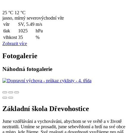
25 °C
12 °C
jasno, mírný severovýchodní vítr
vítr
SV, 5.49
m/s
tlak
1025
hPa
vlhkost
35
%
Zobrazit více
Fotogalerie
Náhodná fotogalerie
Základní škola Dřevohostice
Jsme vzděláváni a vychováváni, abychom se ve světě a v životě
neztratili. Umíme se prosadit, jsme sebevědomí a hrdí na své obce
a místo, kde žijeme. Své znalosti a dovednosti využijeme pro náš