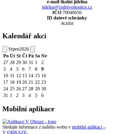
e-mail školní jídelna
jidelna@zsdrevohostice.cz
IČO
70040656
ID datové schránky
4cztizt
Kalendář akcí
Srpen
2026
Po
Út
St
Čt
Pá
So
Ne
27
28
29
30
31
1
2
3
4
5
6
7
8
9
10
11
12
13
14
15
16
17
18
19
20
21
22
23
24
25
26
27
28
29
30
31
1
2
3
4
5
6
Mobilní aplikace
Sledujte informace z našeho webu v
mobilní aplikaci –
V OBRAZE.