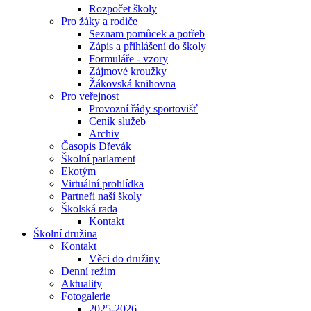
Rozpočet školy
Pro žáky a rodiče
Seznam pomůcek a potřeb
Zápis a přihlášení do školy
Formuláře - vzory
Zájmové kroužky
Žákovská knihovna
Pro veřejnost
Provozní řády sportovišť
Ceník služeb
Archiv
Časopis Dřevák
Školní parlament
Ekotým
Virtuální prohlídka
Partneři naší školy
Školská rada
Kontakt
Školní družina
Kontakt
Věci do družiny
Denní režim
Aktuality
Fotogalerie
2025-2026