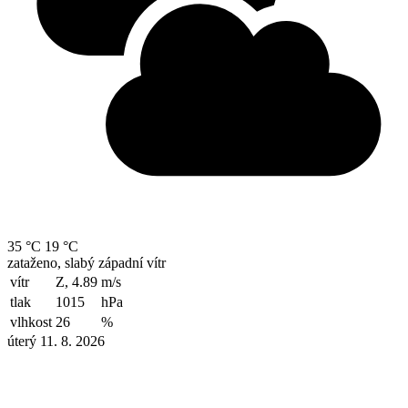
35 °C
19 °C
zataženo, slabý západní vítr
vítr
Z, 4.89
m/s
tlak
1015
hPa
vlhkost
26
%
úterý 11. 8. 2026