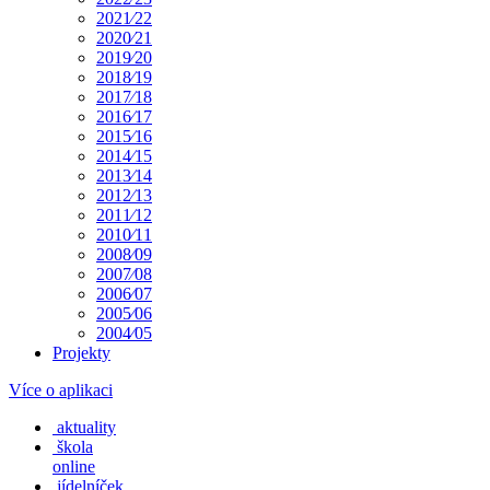
2021⁄22
2020⁄21
2019⁄20
2018⁄19
2017⁄18
2016⁄17
2015⁄16
2014⁄15
2013⁄14
2012⁄13
2011⁄12
2010⁄11
2008⁄09
2007⁄08
2006⁄07
2005⁄06
2004⁄05
Projekty
Více o aplikaci
aktuality
škola
online
jídelníček