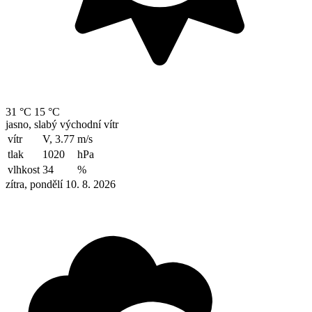
31 °C
15 °C
jasno, slabý východní vítr
vítr
V, 3.77
m/s
tlak
1020
hPa
vlhkost
34
%
zítra, pondělí 10. 8. 2026