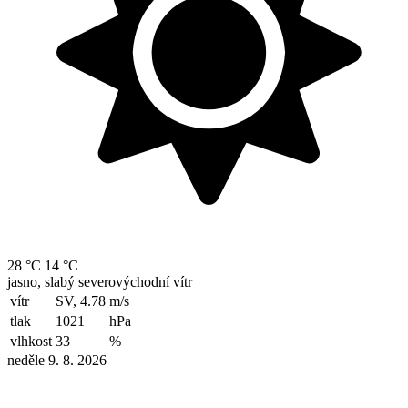
28 °C
14 °C
jasno, slabý severovýchodní vítr
vítr
SV, 4.78
m/s
tlak
1021
hPa
vlhkost
33
%
neděle 9. 8. 2026