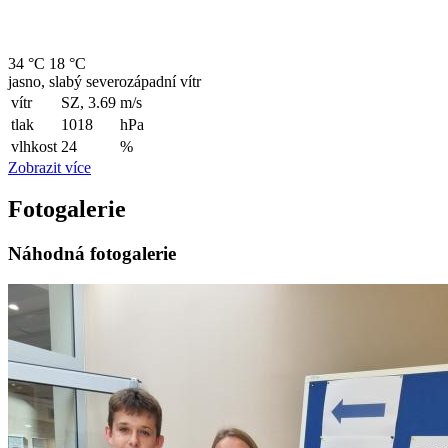
34 °C
18 °C
jasno, slabý severozápadní vítr
vítr
SZ, 3.69
m/s
tlak
1018
hPa
vlhkost
24
%
Zobrazit více
Fotogalerie
Náhodná fotogalerie