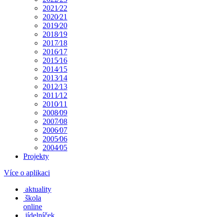
2021⁄22
2020⁄21
2019⁄20
2018⁄19
2017⁄18
2016⁄17
2015⁄16
2014⁄15
2013⁄14
2012⁄13
2011⁄12
2010⁄11
2008⁄09
2007⁄08
2006⁄07
2005⁄06
2004⁄05
Projekty
Více o aplikaci
aktuality
škola
online
jídelníček