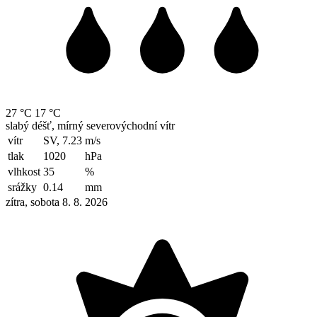
27 °C
17 °C
slabý déšť, mírný severovýchodní vítr
vítr
SV, 7.23
m/s
tlak
1020
hPa
vlhkost
35
%
srážky
0.14
mm
zítra, sobota 8. 8. 2026