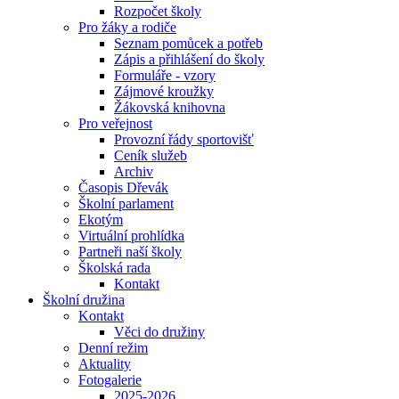
Rozpočet školy
Pro žáky a rodiče
Seznam pomůcek a potřeb
Zápis a přihlášení do školy
Formuláře - vzory
Zájmové kroužky
Žákovská knihovna
Pro veřejnost
Provozní řády sportovišť
Ceník služeb
Archiv
Časopis Dřevák
Školní parlament
Ekotým
Virtuální prohlídka
Partneři naší školy
Školská rada
Kontakt
Školní družina
Kontakt
Věci do družiny
Denní režim
Aktuality
Fotogalerie
2025-2026