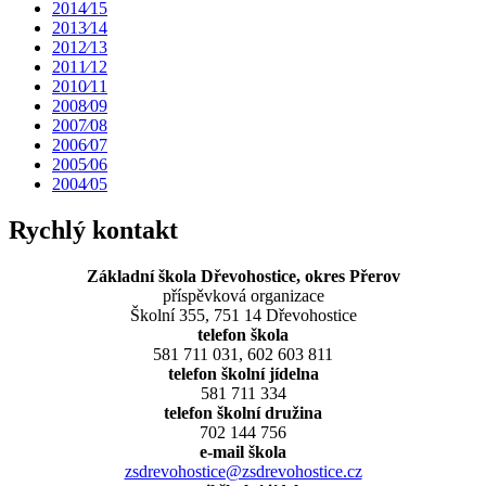
2014⁄15
2013⁄14
2012⁄13
2011⁄12
2010⁄11
2008⁄09
2007⁄08
2006⁄07
2005⁄06
2004⁄05
Rychlý kontakt
Základní škola Dřevohostice, okres Přerov
příspěvková organizace
Školní 355, 751 14 Dřevohostice
telefon škola
581 711 031, 602 603 811
telefon školní jídelna
581 711 334
telefon školní družina
702 144 756
e-mail škola
zsdrevohostice@zsdrevohostice.cz