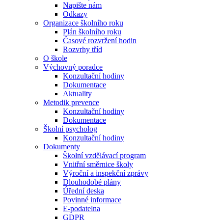
Napište nám
Odkazy
Organizace školního roku
Plán školního roku
Časové rozvržení hodin
Rozvrhy tříd
O škole
Výchovný poradce
Konzultační hodiny
Dokumentace
Aktuality
Metodik prevence
Konzultační hodiny
Dokumentace
Školní psycholog
Konzultační hodiny
Dokumenty
Školní vzdělávací program
Vnitřní směrnice školy
Výroční a inspekční zprávy
Dlouhodobé plány
Úřední deska
Povinné informace
E-podatelna
GDPR