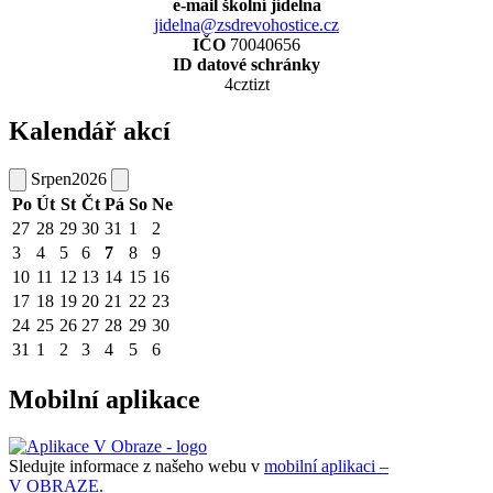
e-mail školní jídelna
jidelna@zsdrevohostice.cz
IČO
70040656
ID datové schránky
4cztizt
Kalendář akcí
Srpen
2026
Po
Út
St
Čt
Pá
So
Ne
27
28
29
30
31
1
2
3
4
5
6
7
8
9
10
11
12
13
14
15
16
17
18
19
20
21
22
23
24
25
26
27
28
29
30
31
1
2
3
4
5
6
Mobilní aplikace
Sledujte informace z našeho webu v
mobilní aplikaci –
V OBRAZE.