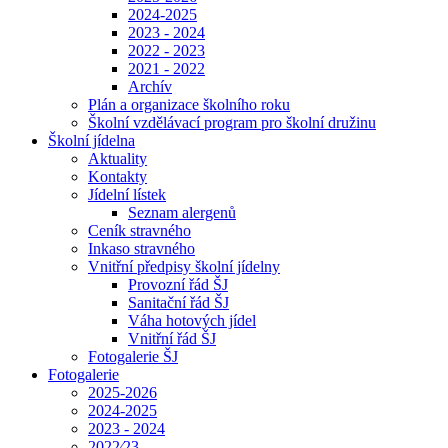
2024-2025
2023 - 2024
2022 - 2023
2021 - 2022
Archív
Plán a organizace školního roku
Školní vzdělávací program pro školní družinu
Školní jídelna
Aktuality
Kontakty
Jídelní lístek
Seznam alergenů
Ceník stravného
Inkaso stravného
Vnitřní předpisy školní jídelny
Provozní řád ŠJ
Sanitační řád ŠJ
Váha hotových jídel
Vnitřní řád ŠJ
Fotogalerie ŠJ
Fotogalerie
2025-2026
2024-2025
2023 - 2024
2022⁄23