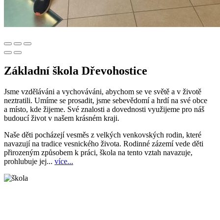
Základní škola Dřevohostice
Jsme vzděláváni a vychováváni, abychom se ve světě a v životě
neztratili. Umíme se prosadit, jsme sebevědomí a hrdí na své obce
a místo, kde žijeme. Své znalosti a dovednosti využijeme pro náš
budoucí život v našem krásném kraji.
Naše děti pocházejí vesměs z velkých venkovských rodin, které
navazují na tradice vesnického života. Rodinné zázemí vede děti
přirozeným způsobem k práci, škola na tento vztah navazuje,
prohlubuje jej...
více...