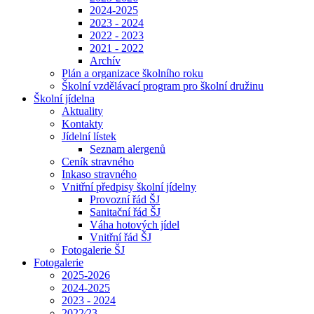
2024-2025
2023 - 2024
2022 - 2023
2021 - 2022
Archív
Plán a organizace školního roku
Školní vzdělávací program pro školní družinu
Školní jídelna
Aktuality
Kontakty
Jídelní lístek
Seznam alergenů
Ceník stravného
Inkaso stravného
Vnitřní předpisy školní jídelny
Provozní řád ŠJ
Sanitační řád ŠJ
Váha hotových jídel
Vnitřní řád ŠJ
Fotogalerie ŠJ
Fotogalerie
2025-2026
2024-2025
2023 - 2024
2022⁄23