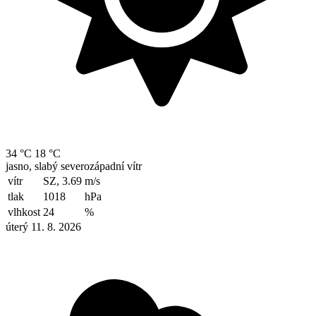
34 °C
18 °C
jasno, slabý severozápadní vítr
vítr
SZ, 3.69
m/s
tlak
1018
hPa
vlhkost
24
%
úterý 11. 8. 2026