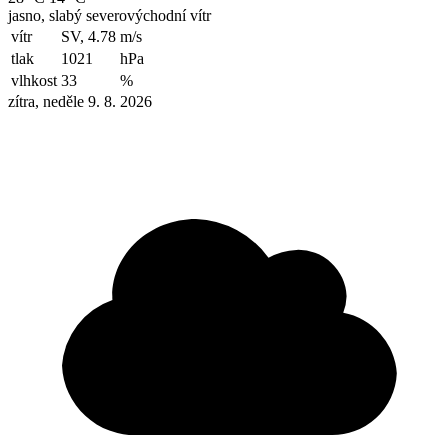
jasno, slabý severovýchodní vítr
vítr
SV, 4.78
m/s
tlak
1021
hPa
vlhkost
33
%
zítra, neděle 9. 8. 2026