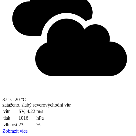
37 °C
20 °C
zataženo, slabý severovýchodní vítr
vítr
SV, 4.22
m/s
tlak
1016
hPa
vlhkost
23
%
Zobrazit více