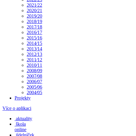
2021⁄22
2020⁄21
2019⁄20
2018⁄19
2017⁄18
2016⁄17
2015⁄16
2014⁄15
2013⁄14
2012⁄13
2011⁄12
2010⁄11
2008⁄09
2007⁄08
2006⁄07
2005⁄06
2004⁄05
Projekty
Více o aplikaci
aktuality
škola
online
jídelníček