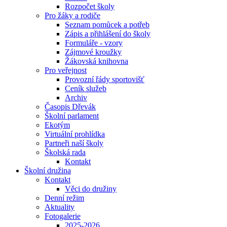
Rozpočet školy
Pro žáky a rodiče
Seznam pomůcek a potřeb
Zápis a přihlášení do školy
Formuláře - vzory
Zájmové kroužky
Žákovská knihovna
Pro veřejnost
Provozní řády sportovišť
Ceník služeb
Archiv
Časopis Dřevák
Školní parlament
Ekotým
Virtuální prohlídka
Partneři naší školy
Školská rada
Kontakt
Školní družina
Kontakt
Věci do družiny
Denní režim
Aktuality
Fotogalerie
2025-2026