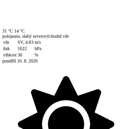
31 °C
14 °C
polojasno, slabý severovýchodní vítr
vítr
SV, 4.83
m/s
tlak
1022
hPa
vlhkost
30
%
pondělí 10. 8. 2026