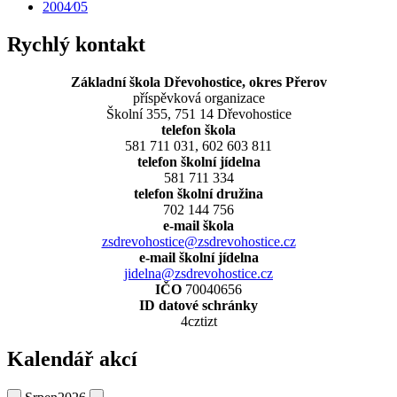
2004⁄05
Rychlý kontakt
Základní škola Dřevohostice, okres Přerov
příspěvková organizace
Školní 355, 751 14 Dřevohostice
telefon škola
581 711 031, 602 603 811
telefon školní jídelna
581 711 334
telefon školní družina
702 144 756
e-mail škola
zsdrevohostice@zsdrevohostice.cz
e-mail školní jídelna
jidelna@zsdrevohostice.cz
IČO
70040656
ID datové schránky
4cztizt
Kalendář akcí