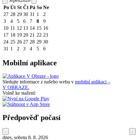
Srpen
2026
Po
Út
St
Čt
Pá
So
Ne
27
28
29
30
31
1
2
3
4
5
6
7
8
9
10
11
12
13
14
15
16
17
18
19
20
21
22
23
24
25
26
27
28
29
30
31
1
2
3
4
5
6
Mobilní aplikace
Sledujte informace z našeho webu v
mobilní aplikaci –
V OBRAZE.
Volně ke stažení:
Předpověď počasí
dnes, sobota 8. 8. 2026