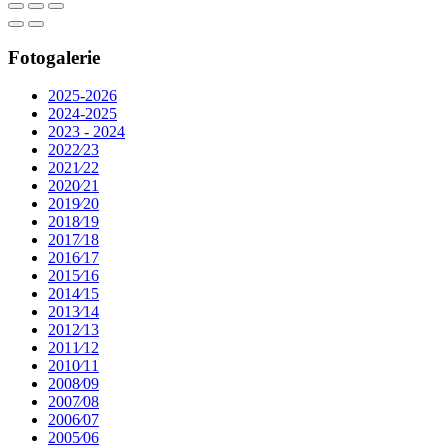
Fotogalerie
2025-2026
2024-2025
2023 - 2024
2022⁄23
2021⁄22
2020⁄21
2019⁄20
2018⁄19
2017⁄18
2016⁄17
2015⁄16
2014⁄15
2013⁄14
2012⁄13
2011⁄12
2010⁄11
2008⁄09
2007⁄08
2006⁄07
2005⁄06