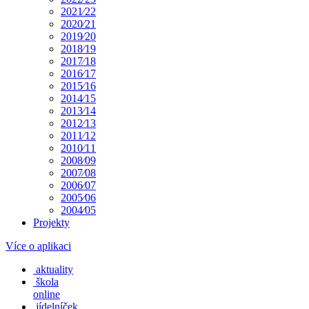
2021⁄22
2020⁄21
2019⁄20
2018⁄19
2017⁄18
2016⁄17
2015⁄16
2014⁄15
2013⁄14
2012⁄13
2011⁄12
2010⁄11
2008⁄09
2007⁄08
2006⁄07
2005⁄06
2004⁄05
Projekty
Více o aplikaci
aktuality
škola
online
jídelníček