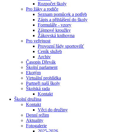
Rozpočet školy
Pro žáky a rodiče
Seznam pomůcek a potřeb
Zápis a přihlášení do školy
Formuláře - vzory
Zájmové kroužky
Žákovská knihovna
Pro veřejnost
Provozní řády sportovišť
Ceník služeb
Archiv
Časopis Dřevák
Školní parlament
Ekotým
Virtuální prohlídka
Partneři naší školy
Školská rada
Kontakt
Školní družina
Kontakt
Věci do družiny
Denní režim
Aktuality
Fotogalerie
2025-2026