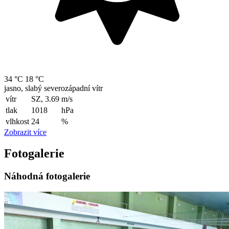
34 °C
18 °C
jasno, slabý severozápadní vítr
vítr
SZ, 3.69
m/s
tlak
1018
hPa
vlhkost
24
%
Zobrazit více
Fotogalerie
Náhodná fotogalerie