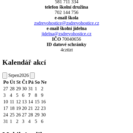
581 711 334
telefon školní družina
702 144 756
e-mail škola
zsdrevohostice@zsdrevohostice.cz
e-mail školní jídelna
jidelna@zsdrevohostice.cz
IČO
70040656
ID datové schránky
4cztizt
Kalendář akcí
Srpen
2026
Po
Út
St
Čt
Pá
So
Ne
27
28
29
30
31
1
2
3
4
5
6
7
8
9
10
11
12
13
14
15
16
17
18
19
20
21
22
23
24
25
26
27
28
29
30
31
1
2
3
4
5
6