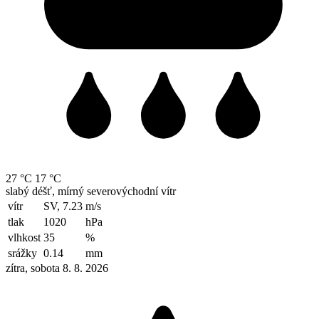
27 °C
17 °C
slabý déšť, mírný severovýchodní vítr
vítr
SV, 7.23
m/s
tlak
1020
hPa
vlhkost
35
%
srážky
0.14
mm
zítra, sobota 8. 8. 2026