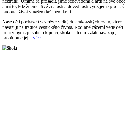
neztratili. Umíme se prosadit, jsme sebevědomí a hrdí na své obce
a místo, kde žijeme. Své znalosti a dovednosti využijeme pro náš
budoucí život v našem krásném kraji.
Naše děti pocházejí vesměs z velkých venkovských rodin, které
navazují na tradice vesnického života. Rodinné zázemí vede děti
přirozeným způsobem k práci, škola na tento vztah navazuje,
prohlubuje jej...
více...