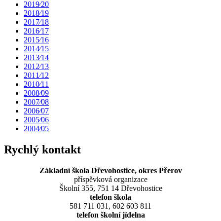
2019⁄20
2018⁄19
2017⁄18
2016⁄17
2015⁄16
2014⁄15
2013⁄14
2012⁄13
2011⁄12
2010⁄11
2008⁄09
2007⁄08
2006⁄07
2005⁄06
2004⁄05
Rychlý kontakt
Základní škola Dřevohostice, okres Přerov
příspěvková organizace
Školní 355, 751 14 Dřevohostice
telefon škola
581 711 031, 602 603 811
telefon školní jídelna