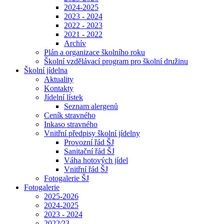
2024-2025
2023 - 2024
2022 - 2023
2021 - 2022
Archív
Plán a organizace školního roku
Školní vzdělávací program pro školní družinu
Školní jídelna
Aktuality
Kontakty
Jídelní lístek
Seznam alergenů
Ceník stravného
Inkaso stravného
Vnitřní předpisy školní jídelny
Provozní řád ŠJ
Sanitační řád ŠJ
Váha hotových jídel
Vnitřní řád ŠJ
Fotogalerie ŠJ
Fotogalerie
2025-2026
2024-2025
2023 - 2024
2022⁄23