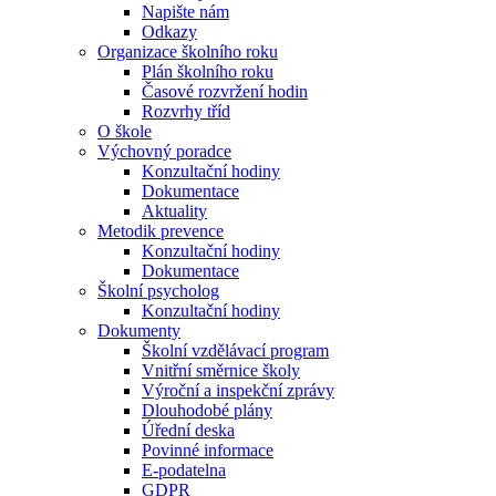
Napište nám
Odkazy
Organizace školního roku
Plán školního roku
Časové rozvržení hodin
Rozvrhy tříd
O škole
Výchovný poradce
Konzultační hodiny
Dokumentace
Aktuality
Metodik prevence
Konzultační hodiny
Dokumentace
Školní psycholog
Konzultační hodiny
Dokumenty
Školní vzdělávací program
Vnitřní směrnice školy
Výroční a inspekční zprávy
Dlouhodobé plány
Úřední deska
Povinné informace
E-podatelna
GDPR