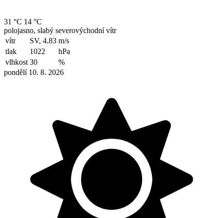
31 °C
14 °C
polojasno, slabý severovýchodní vítr
vítr
SV, 4.83
m/s
tlak
1022
hPa
vlhkost
30
%
pondělí 10. 8. 2026