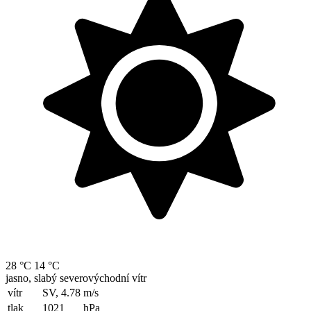
28 °C
14 °C
jasno, slabý severovýchodní vítr
vítr
SV, 4.78
m/s
tlak
1021
hPa