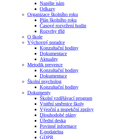
Napište nám
Odkazy
Organizace školního roku
Plán školního roku
Časové rozvržení hodin
Rozvrhy tříd
O škole
Výchovný poradce
Konzultační hodiny
Dokumentace
Aktuality
Metodik prevence
Konzultační hodiny
Dokumentace
Školní psycholog
Konzultační hodiny
Dokumenty
Školní vzdělávací program
Vnitřní směrnice školy
Výroční a inspekční zprávy
Dlouhodobé plány
Úřední deska
Povinné informace
E-podatelna
GDPR