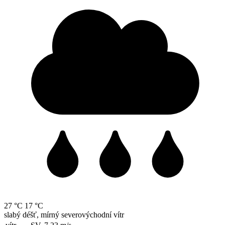
27 °C
17 °C
slabý déšť, mírný severovýchodní vítr