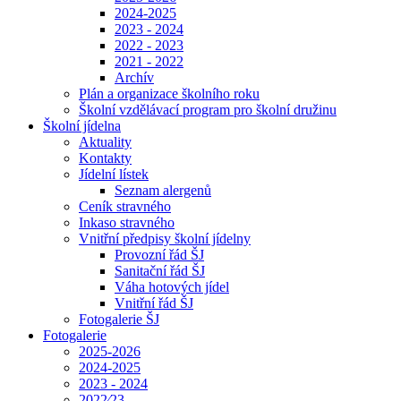
2024-2025
2023 - 2024
2022 - 2023
2021 - 2022
Archív
Plán a organizace školního roku
Školní vzdělávací program pro školní družinu
Školní jídelna
Aktuality
Kontakty
Jídelní lístek
Seznam alergenů
Ceník stravného
Inkaso stravného
Vnitřní předpisy školní jídelny
Provozní řád ŠJ
Sanitační řád ŠJ
Váha hotových jídel
Vnitřní řád ŠJ
Fotogalerie ŠJ
Fotogalerie
2025-2026
2024-2025
2023 - 2024
2022⁄23