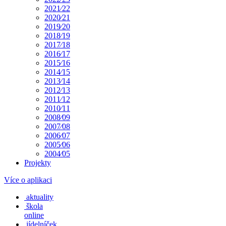
2021⁄22
2020⁄21
2019⁄20
2018⁄19
2017⁄18
2016⁄17
2015⁄16
2014⁄15
2013⁄14
2012⁄13
2011⁄12
2010⁄11
2008⁄09
2007⁄08
2006⁄07
2005⁄06
2004⁄05
Projekty
Více o aplikaci
aktuality
škola
online
jídelníček