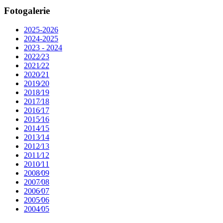
Fotogalerie
2025-2026
2024-2025
2023 - 2024
2022⁄23
2021⁄22
2020⁄21
2019⁄20
2018⁄19
2017⁄18
2016⁄17
2015⁄16
2014⁄15
2013⁄14
2012⁄13
2011⁄12
2010⁄11
2008⁄09
2007⁄08
2006⁄07
2005⁄06
2004⁄05