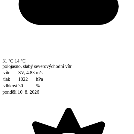
31 °C
14 °C
polojasno, slabý severovýchodní vítr
vítr
SV, 4.83
m/s
tlak
1022
hPa
vlhkost
30
%
pondělí 10. 8. 2026