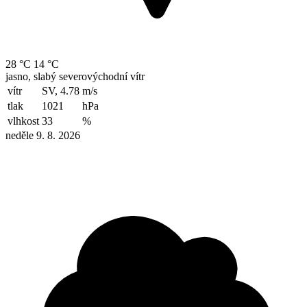
28 °C
14 °C
jasno, slabý severovýchodní vítr
vítr
SV, 4.78
m/s
tlak
1021
hPa
vlhkost
33
%
neděle 9. 8. 2026