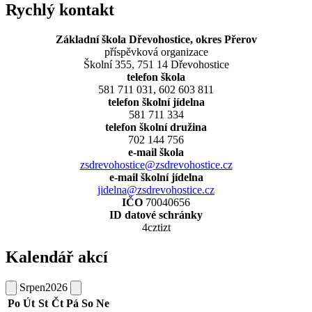
Rychlý kontakt
Základní škola Dřevohostice, okres Přerov
příspěvková organizace
Školní 355, 751 14 Dřevohostice
telefon škola
581 711 031, 602 603 811
telefon školní jídelna
581 711 334
telefon školní družina
702 144 756
e-mail škola
zsdrevohostice@zsdrevohostice.cz
e-mail školní jídelna
jidelna@zsdrevohostice.cz
IČO
70040656
ID datové schránky
4cztizt
Kalendář akcí
Srpen
2026
Po
Út
St
Čt
Pá
So
Ne