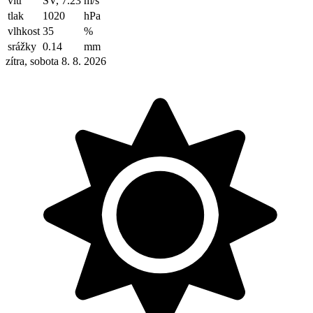
vítr
SV, 7.23
m/s
tlak
1020
hPa
vlhkost
35
%
srážky
0.14
mm
zítra, sobota 8. 8. 2026