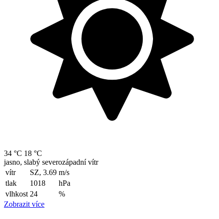
34 °C
18 °C
jasno, slabý severozápadní vítr
vítr
SZ, 3.69
m/s
tlak
1018
hPa
vlhkost
24
%
Zobrazit více