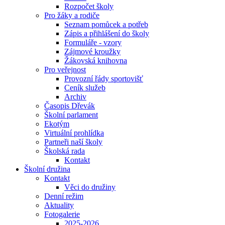
Rozpočet školy
Pro žáky a rodiče
Seznam pomůcek a potřeb
Zápis a přihlášení do školy
Formuláře - vzory
Zájmové kroužky
Žákovská knihovna
Pro veřejnost
Provozní řády sportovišť
Ceník služeb
Archiv
Časopis Dřevák
Školní parlament
Ekotým
Virtuální prohlídka
Partneři naší školy
Školská rada
Kontakt
Školní družina
Kontakt
Věci do družiny
Denní režim
Aktuality
Fotogalerie
2025-2026