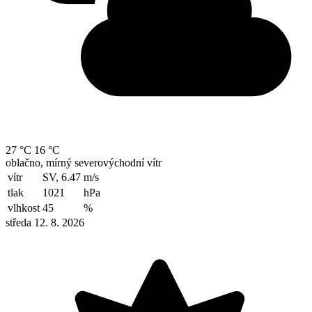
27 °C
16 °C
oblačno, mírný severovýchodní vítr
vítr
SV, 6.47
m/s
tlak
1021
hPa
vlhkost
45
%
středa 12. 8. 2026