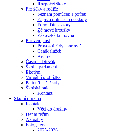
Rozpočet školy
Pro žáky a rodiče
Seznam pomůcek a potřeb
Zápis a přihlášení do školy
Formuláře - vzory
Zájmové kroužky
Žákovská knihovna
Pro veřejnost
Provozní řády sportovišť
Ceník služeb
Archiv
Časopis Dřevák
Školní parlament
Ekotým
Virtuální prohlídka
Partneři naší školy
Školská rada
Kontakt
Školní družina
Kontakt
Věci do družiny
Denní režim
Aktuality
Fotogalerie
2025-2026