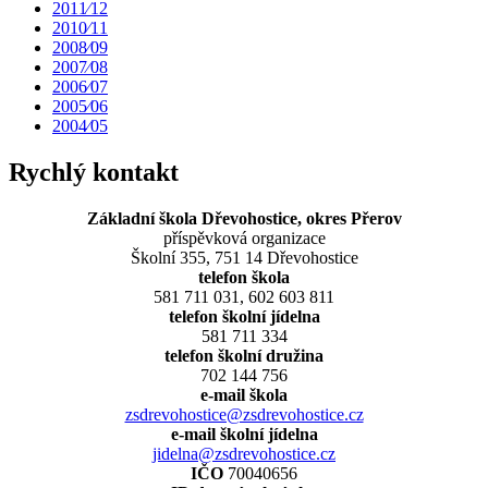
2011⁄12
2010⁄11
2008⁄09
2007⁄08
2006⁄07
2005⁄06
2004⁄05
Rychlý kontakt
Základní škola Dřevohostice, okres Přerov
příspěvková organizace
Školní 355, 751 14 Dřevohostice
telefon škola
581 711 031, 602 603 811
telefon školní jídelna
581 711 334
telefon školní družina
702 144 756
e-mail škola
zsdrevohostice@zsdrevohostice.cz
e-mail školní jídelna
jidelna@zsdrevohostice.cz
IČO
70040656