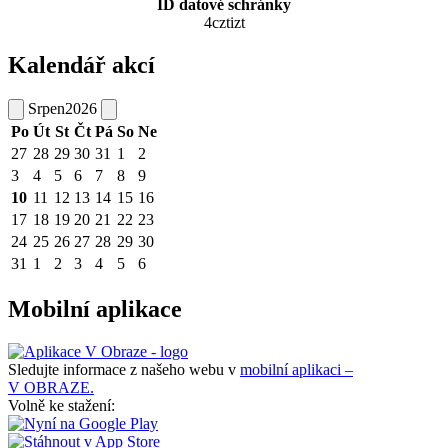
ID datové schránky
4cztizt
Kalendář akcí
Srpen
2026
Po
Út
St
Čt
Pá
So
Ne
27
28
29
30
31
1
2
3
4
5
6
7
8
9
10
11
12
13
14
15
16
17
18
19
20
21
22
23
24
25
26
27
28
29
30
31
1
2
3
4
5
6
Mobilní aplikace
Sledujte informace z našeho webu v
mobilní aplikaci –
V OBRAZE.
Volně ke stažení: