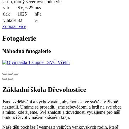
jasno, mírný severovýchodní vítr
vítr
SV, 6.25
m/s
tlak
1025
hPa
vlhkost
32
%
Zobrazit více
Fotogalerie
Náhodná fotogalerie
Základní škola Dřevohostice
Jsme vzděláváni a vychováváni, abychom se ve světě a v životě
neztratili. Umíme se prosadit, jsme sebevědomí a hrdí na své obce
a místo, kde žijeme. Své znalosti a dovednosti využijeme pro náš
budoucí život v našem krásném kraji.
Naše děti pocházejí vesměs z velkých venkovských rodin, které