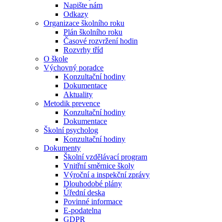
Napište nám
Odkazy
Organizace školního roku
Plán školního roku
Časové rozvržení hodin
Rozvrhy tříd
O škole
Výchovný poradce
Konzultační hodiny
Dokumentace
Aktuality
Metodik prevence
Konzultační hodiny
Dokumentace
Školní psycholog
Konzultační hodiny
Dokumenty
Školní vzdělávací program
Vnitřní směrnice školy
Výroční a inspekční zprávy
Dlouhodobé plány
Úřední deska
Povinné informace
E-podatelna
GDPR