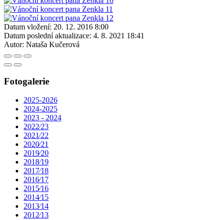
Datum vložení:
20. 12. 2016 8:00
Datum poslední aktualizace:
4. 8. 2021 18:41
Autor:
Nataša Kučerová
Fotogalerie
2025-2026
2024-2025
2023 - 2024
2022⁄23
2021⁄22
2020⁄21
2019⁄20
2018⁄19
2017⁄18
2016⁄17
2015⁄16
2014⁄15
2013⁄14
2012⁄13