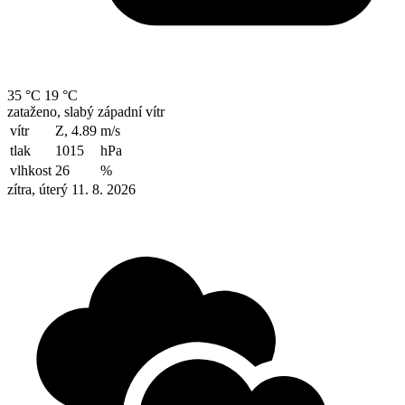
35 °C
19 °C
zataženo, slabý západní vítr
vítr
Z, 4.89
m/s
tlak
1015
hPa
vlhkost
26
%
zítra, úterý 11. 8. 2026