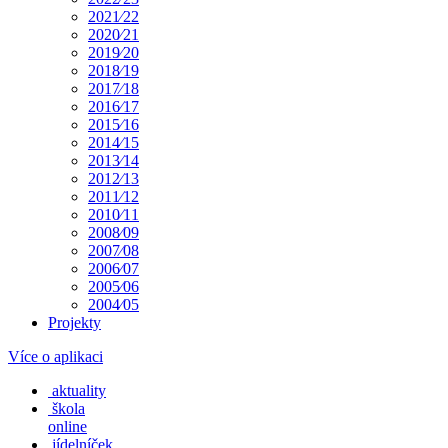
2021⁄22
2020⁄21
2019⁄20
2018⁄19
2017⁄18
2016⁄17
2015⁄16
2014⁄15
2013⁄14
2012⁄13
2011⁄12
2010⁄11
2008⁄09
2007⁄08
2006⁄07
2005⁄06
2004⁄05
Projekty
Více o aplikaci
aktuality
škola
online
jídelníček