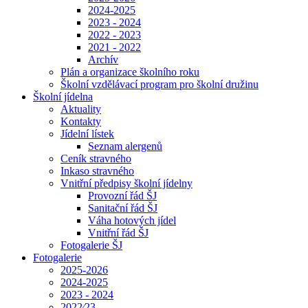
2024-2025
2023 - 2024
2022 - 2023
2021 - 2022
Archív
Plán a organizace školního roku
Školní vzdělávací program pro školní družinu
Školní jídelna
Aktuality
Kontakty
Jídelní lístek
Seznam alergenů
Ceník stravného
Inkaso stravného
Vnitřní předpisy školní jídelny
Provozní řád ŠJ
Sanitační řád ŠJ
Váha hotových jídel
Vnitřní řád ŠJ
Fotogalerie ŠJ
Fotogalerie
2025-2026
2024-2025
2023 - 2024
2022⁄23