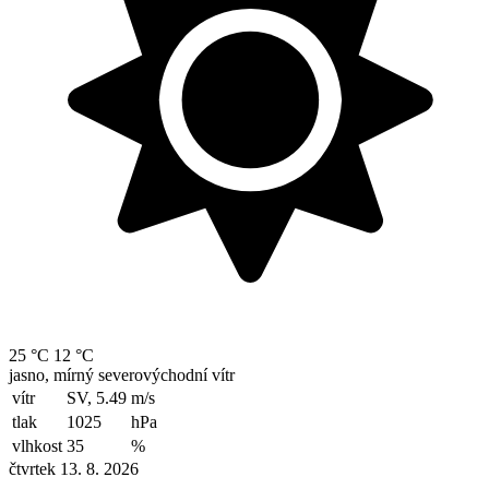
25 °C
12 °C
jasno, mírný severovýchodní vítr
vítr
SV, 5.49
m/s
tlak
1025
hPa
vlhkost
35
%
čtvrtek 13. 8. 2026