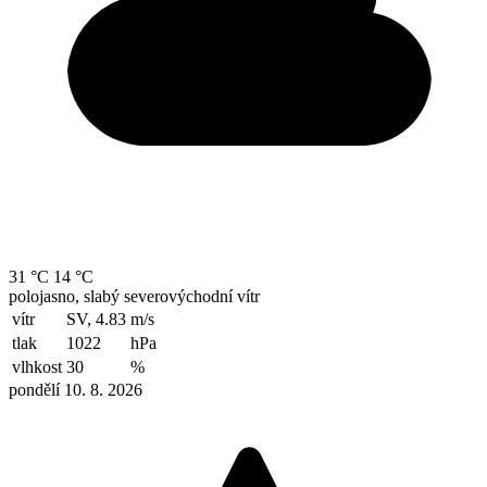
31 °C
14 °C
polojasno, slabý severovýchodní vítr
vítr
SV, 4.83
m/s
tlak
1022
hPa
vlhkost
30
%
pondělí 10. 8. 2026