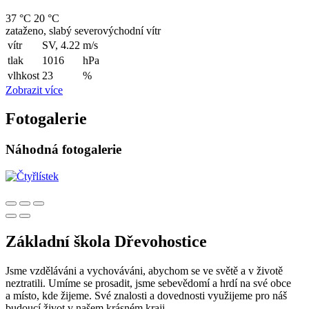
37 °C
20 °C
zataženo, slabý severovýchodní vítr
vítr
SV, 4.22
m/s
tlak
1016
hPa
vlhkost
23
%
Zobrazit více
Fotogalerie
Náhodná fotogalerie
Základní škola Dřevohostice
Jsme vzděláváni a vychováváni, abychom se ve světě a v životě
neztratili. Umíme se prosadit, jsme sebevědomí a hrdí na své obce
a místo, kde žijeme. Své znalosti a dovednosti využijeme pro náš
budoucí život v našem krásném kraji.