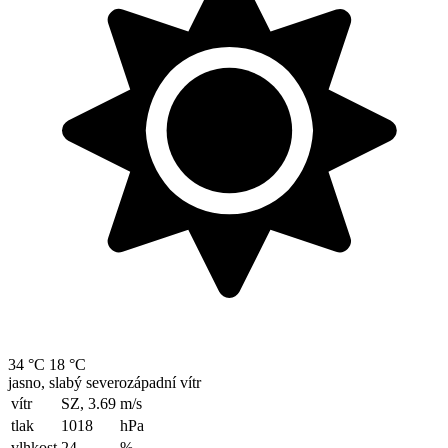
34 °C
18 °C
jasno, slabý severozápadní vítr
vítr
SZ, 3.69
m/s
tlak
1018
hPa
vlhkost
24
%