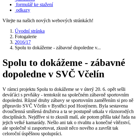
formulář ke stažení
odkazy
Vítejte na našich nových webových stránkách!
Úvodní stránka
Fotogalerie
2016/17
Spolu to dokážeme - zábavné dopoledne v...
Spolu to dokážeme - zábavné
dopoledne v SVČ Včelín
V rámci projektu Spolu to dokážeme se v úterý 20. 6. opět sešli
deváťáci s prvňáky - tentokrát na společném zábavně sportovním
dopoledni. Různé druhy zábavy se sportovním zaměřením si pro ně
připravilo SVČ Včelín v Bystřici pod Hostýnem. Byla sestavena
dvoučlenná smíšená družstva a ta se postupně utkala v různorodých
disciplínách. Nejdříve si to zkusili malí, ale potom přišla také řada na
jejich velké kamarády. Nešlo ani tak o rivalitu a konečné vítězství,
ale společně si zasportovat, zkusit něco nového a završit tak
celoroční úspěšnou spolupráci.