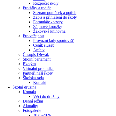
Rozpočet školy
Pro žáky a rodiče
Seznam pomůcek a potřeb
Zápis a přihlášení do školy
Formuláře - vzory
Zájmové kroužky
Žákovská knihovna
Pro veřejnost
Provozní řády sportovišť
Ceník služeb
Archiv
Časopis Dřevák
Školní parlament
Ekotým
Virtuální prohlídka
Partneři naší školy
Školská rada
Kontakt
Školní družina
Kontakt
Věci do družiny
Denní režim
Aktuality
Fotogalerie
2025-2026