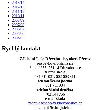
2013⁄14
2012⁄13
2011⁄12
2010⁄11
2008⁄09
2007⁄08
2006⁄07
2005⁄06
2004⁄05
Rychlý kontakt
Základní škola Dřevohostice, okres Přerov
příspěvková organizace
Školní 355, 751 14 Dřevohostice
telefon škola
581 711 031, 602 603 811
telefon školní jídelna
581 711 334
telefon školní družina
702 144 756
e-mail škola
zsdrevohostice@zsdrevohostice.cz
e-mail školní jídelna