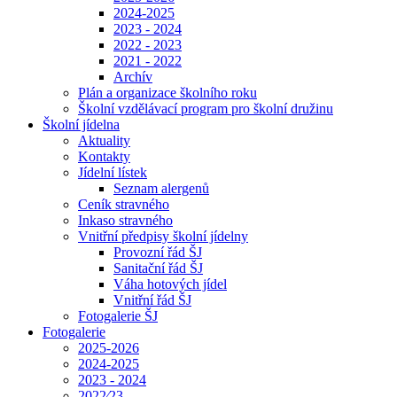
2024-2025
2023 - 2024
2022 - 2023
2021 - 2022
Archív
Plán a organizace školního roku
Školní vzdělávací program pro školní družinu
Školní jídelna
Aktuality
Kontakty
Jídelní lístek
Seznam alergenů
Ceník stravného
Inkaso stravného
Vnitřní předpisy školní jídelny
Provozní řád ŠJ
Sanitační řád ŠJ
Váha hotových jídel
Vnitřní řád ŠJ
Fotogalerie ŠJ
Fotogalerie
2025-2026
2024-2025
2023 - 2024
2022⁄23