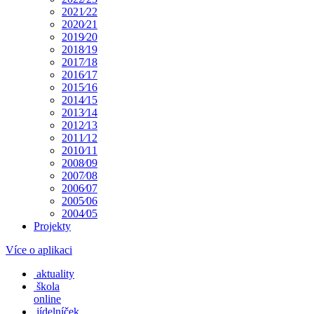
2021⁄22
2020⁄21
2019⁄20
2018⁄19
2017⁄18
2016⁄17
2015⁄16
2014⁄15
2013⁄14
2012⁄13
2011⁄12
2010⁄11
2008⁄09
2007⁄08
2006⁄07
2005⁄06
2004⁄05
Projekty
Více o aplikaci
aktuality
škola
online
jídelníček