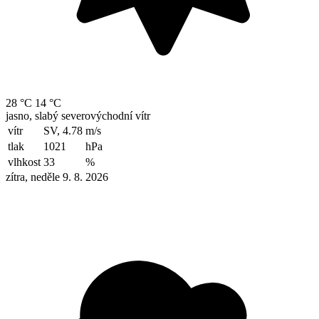
28 °C
14 °C
jasno, slabý severovýchodní vítr
vítr
SV, 4.78
m/s
tlak
1021
hPa
vlhkost
33
%
zítra, neděle 9. 8. 2026