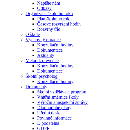
Napište nám
Odkazy
Organizace školního roku
Plán školního roku
Časové rozvržení hodin
Rozvrhy tříd
O škole
Výchovný poradce
Konzultační hodiny
Dokumentace
Aktuality
Metodik prevence
Konzultační hodiny
Dokumentace
Školní psycholog
Konzultační hodiny
Dokumenty
Školní vzdělávací program
Vnitřní směrnice školy
Výroční a inspekční zprávy
Dlouhodobé plány
Úřední deska
Povinné informace
E-podatelna
GDPR