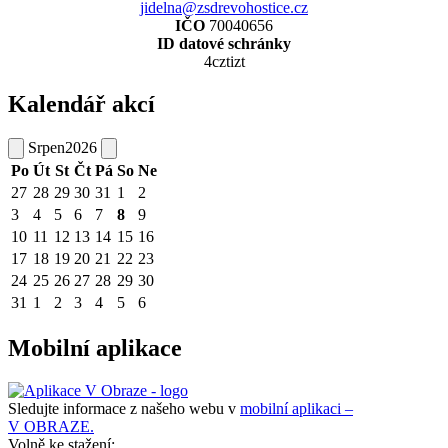
jidelna@zsdrevohostice.cz
IČO
70040656
ID datové schránky
4cztizt
Kalendář akcí
Srpen
2026
Po
Út
St
Čt
Pá
So
Ne
27
28
29
30
31
1
2
3
4
5
6
7
8
9
10
11
12
13
14
15
16
17
18
19
20
21
22
23
24
25
26
27
28
29
30
31
1
2
3
4
5
6
Mobilní aplikace
Sledujte informace z našeho webu v
mobilní aplikaci –
V OBRAZE.
Volně ke stažení: