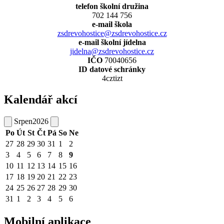
telefon školní družina
702 144 756
e-mail škola
zsdrevohostice@zsdrevohostice.cz
e-mail školní jídelna
jidelna@zsdrevohostice.cz
IČO
70040656
ID datové schránky
4cztizt
Kalendář akcí
Srpen
2026
Po
Út
St
Čt
Pá
So
Ne
27
28
29
30
31
1
2
3
4
5
6
7
8
9
10
11
12
13
14
15
16
17
18
19
20
21
22
23
24
25
26
27
28
29
30
31
1
2
3
4
5
6
Mobilní aplikace