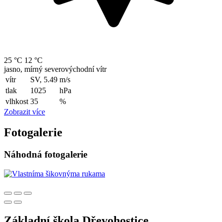
25 °C
12 °C
jasno, mírný severovýchodní vítr
vítr
SV, 5.49
m/s
tlak
1025
hPa
vlhkost
35
%
Zobrazit více
Fotogalerie
Náhodná fotogalerie
Základní škola Dřevohostice