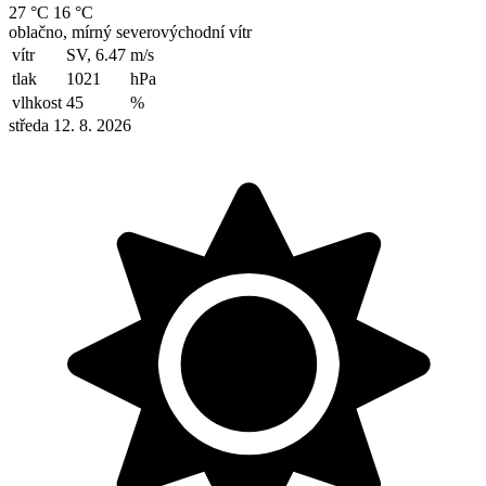
27 °C
16 °C
oblačno, mírný severovýchodní vítr
vítr
SV, 6.47
m/s
tlak
1021
hPa
vlhkost
45
%
středa 12. 8. 2026