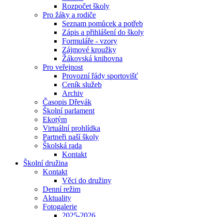
Rozpočet školy
Pro žáky a rodiče
Seznam pomůcek a potřeb
Zápis a přihlášení do školy
Formuláře - vzory
Zájmové kroužky
Žákovská knihovna
Pro veřejnost
Provozní řády sportovišť
Ceník služeb
Archiv
Časopis Dřevák
Školní parlament
Ekotým
Virtuální prohlídka
Partneři naší školy
Školská rada
Kontakt
Školní družina
Kontakt
Věci do družiny
Denní režim
Aktuality
Fotogalerie
2025-2026