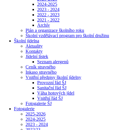
2024-2025
2023 - 2024
2022 - 2023
2021 - 2022
Archív
Plán a organizace školního roku
Školní vzdělávací program pro školní družinu
Školní jídelna
Aktuality
Kontakty
Jídelní lístek
Seznam alergenů
Ceník stravného
Inkaso stravného
Vnitřní předpisy školní jídelny
Provozní řád ŠJ
Sanitační řád ŠJ
Váha hotových jídel
Vnitřní řád ŠJ
Fotogalerie ŠJ
Fotogalerie
2025-2026
2024-2025
2023 - 2024
2022⁄23