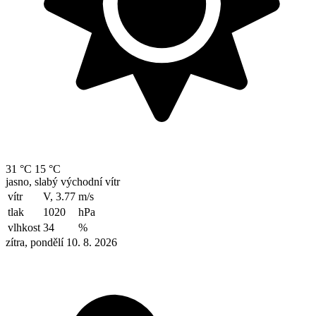
31 °C
15 °C
jasno, slabý východní vítr
vítr
V, 3.77
m/s
tlak
1020
hPa
vlhkost
34
%
zítra, pondělí 10. 8. 2026