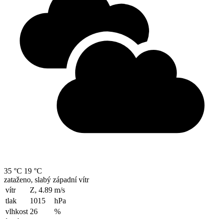
35 °C
19 °C
zataženo, slabý západní vítr
vítr
Z, 4.89
m/s
tlak
1015
hPa
vlhkost
26
%