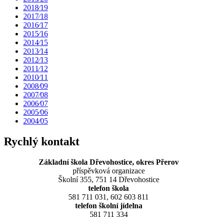
2018⁄19
2017⁄18
2016⁄17
2015⁄16
2014⁄15
2013⁄14
2012⁄13
2011⁄12
2010⁄11
2008⁄09
2007⁄08
2006⁄07
2005⁄06
2004⁄05
Rychlý kontakt
Základní škola Dřevohostice, okres Přerov
příspěvková organizace
Školní 355, 751 14 Dřevohostice
telefon škola
581 711 031, 602 603 811
telefon školní jídelna
581 711 334