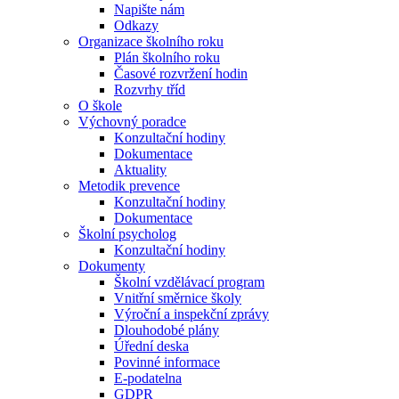
Napište nám
Odkazy
Organizace školního roku
Plán školního roku
Časové rozvržení hodin
Rozvrhy tříd
O škole
Výchovný poradce
Konzultační hodiny
Dokumentace
Aktuality
Metodik prevence
Konzultační hodiny
Dokumentace
Školní psycholog
Konzultační hodiny
Dokumenty
Školní vzdělávací program
Vnitřní směrnice školy
Výroční a inspekční zprávy
Dlouhodobé plány
Úřední deska
Povinné informace
E-podatelna
GDPR