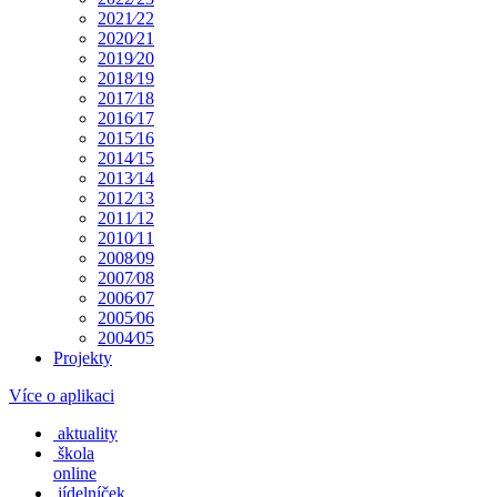
2021⁄22
2020⁄21
2019⁄20
2018⁄19
2017⁄18
2016⁄17
2015⁄16
2014⁄15
2013⁄14
2012⁄13
2011⁄12
2010⁄11
2008⁄09
2007⁄08
2006⁄07
2005⁄06
2004⁄05
Projekty
Více o aplikaci
aktuality
škola
online
jídelníček