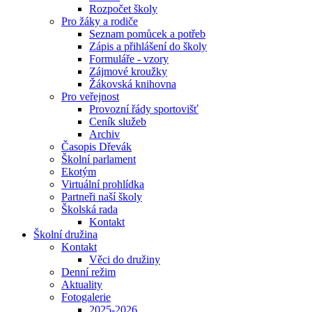
Rozpočet školy
Pro žáky a rodiče
Seznam pomůcek a potřeb
Zápis a přihlášení do školy
Formuláře - vzory
Zájmové kroužky
Žákovská knihovna
Pro veřejnost
Provozní řády sportovišť
Ceník služeb
Archiv
Časopis Dřevák
Školní parlament
Ekotým
Virtuální prohlídka
Partneři naší školy
Školská rada
Kontakt
Školní družina
Kontakt
Věci do družiny
Denní režim
Aktuality
Fotogalerie
2025-2026