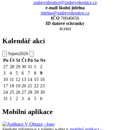
zsdrevohostice@zsdrevohostice.cz
e-mail školní jídelna
jidelna@zsdrevohostice.cz
IČO
70040656
ID datové schránky
4cztizt
Kalendář akcí
Srpen
2026
Po
Út
St
Čt
Pá
So
Ne
27
28
29
30
31
1
2
3
4
5
6
7
8
9
10
11
12
13
14
15
16
17
18
19
20
21
22
23
24
25
26
27
28
29
30
31
1
2
3
4
5
6
Mobilní aplikace
Sledujte informace z našeho webu v
mobilní aplikaci –