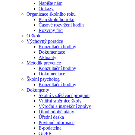
Napište nám
Odkazy
Organizace školního roku
Plán školního roku
Časové rozvržení hodin
Rozvrhy tříd
O škole
Výchovný poradce
Konzultační hodiny
Dokumentace
Aktuality
Metodik prevence
Konzultační hodiny
Dokumentace
Školní psycholog
Konzultační hodiny
Dokumenty
Školní vzdělávací program
Vnitřní směrnice školy
Výroční a inspekční zprávy
Dlouhodobé plány
Úřední deska
Povinné informace
E-podatelna
GDPR