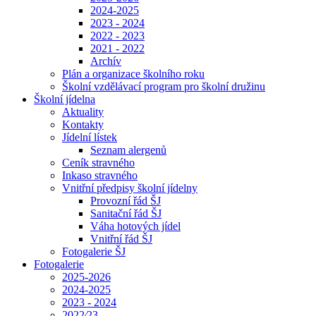
2024-2025
2023 - 2024
2022 - 2023
2021 - 2022
Archív
Plán a organizace školního roku
Školní vzdělávací program pro školní družinu
Školní jídelna
Aktuality
Kontakty
Jídelní lístek
Seznam alergenů
Ceník stravného
Inkaso stravného
Vnitřní předpisy školní jídelny
Provozní řád ŠJ
Sanitační řád ŠJ
Váha hotových jídel
Vnitřní řád ŠJ
Fotogalerie ŠJ
Fotogalerie
2025-2026
2024-2025
2023 - 2024
2022⁄23