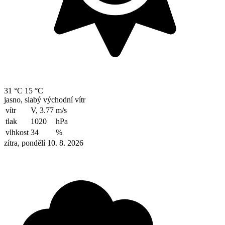
31 °C
15 °C
jasno, slabý východní vítr
vítr
V, 3.77
m/s
tlak
1020
hPa
vlhkost
34
%
zítra, pondělí 10. 8. 2026