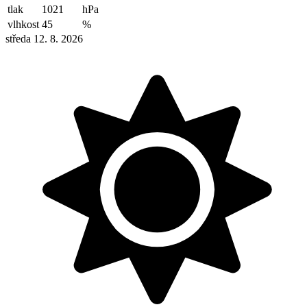
tlak
1021
hPa
vlhkost
45
%
středa 12. 8. 2026