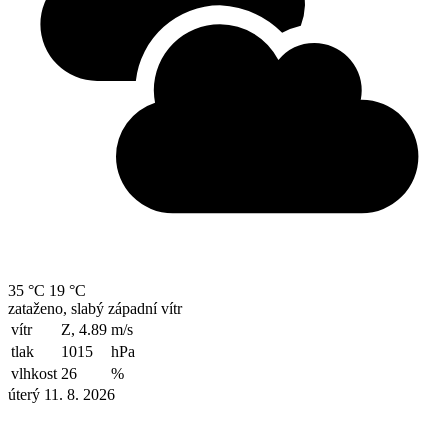
35 °C
19 °C
zataženo, slabý západní vítr
vítr
Z, 4.89
m/s
tlak
1015
hPa
vlhkost
26
%
úterý 11. 8. 2026