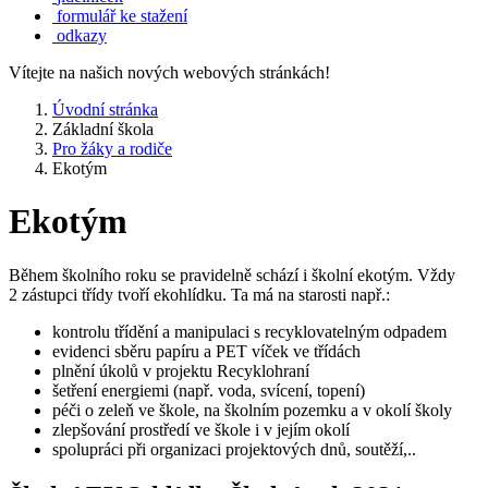
formulář ke stažení
odkazy
Vítejte na našich nových webových stránkách!
Úvodní stránka
Základní škola
Pro žáky a rodiče
Ekotým
Ekotým
Během školního roku se pravidelně schází i školní ekotým. Vždy
2 zástupci třídy tvoří ekohlídku. Ta má na starosti např.:
kontrolu třídění a manipulaci s recyklovatelným odpadem
evidenci sběru papíru a PET víček ve třídách
plnění úkolů v projektu Recyklohraní
šetření energiemi (např. voda, svícení, topení)
péči o zeleň ve škole, na školním pozemku a v okolí školy
zlepšování prostředí ve škole i v jejím okolí
spolupráci při organizaci projektových dnů, soutěží,..