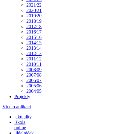
2021⁄22
2020⁄21
2019⁄20
2018⁄19
2017⁄18
2016⁄17
2015⁄16
2014⁄15
2013⁄14
2012⁄13
2011⁄12
2010⁄11
2008⁄09
2007⁄08
2006⁄07
2005⁄06
2004⁄05
Projekty
Více o aplikaci
aktuality
škola
online
jídelníček