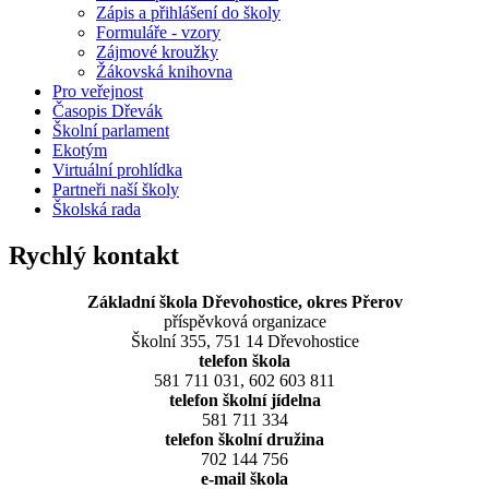
Zápis a přihlášení do školy
Formuláře - vzory
Zájmové kroužky
Žákovská knihovna
Pro veřejnost
Časopis Dřevák
Školní parlament
Ekotým
Virtuální prohlídka
Partneři naší školy
Školská rada
Rychlý kontakt
Základní škola Dřevohostice, okres Přerov
příspěvková organizace
Školní 355, 751 14 Dřevohostice
telefon škola
581 711 031, 602 603 811
telefon školní jídelna
581 711 334
telefon školní družina
702 144 756
e-mail škola