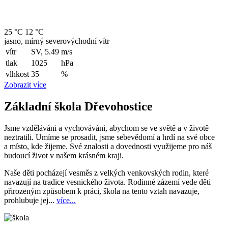
25 °C
12 °C
jasno, mírný severovýchodní vítr
vítr
SV, 5.49
m/s
tlak
1025
hPa
vlhkost
35
%
Zobrazit více
Základní škola Dřevohostice
Jsme vzděláváni a vychováváni, abychom se ve světě a v životě
neztratili. Umíme se prosadit, jsme sebevědomí a hrdí na své obce
a místo, kde žijeme. Své znalosti a dovednosti využijeme pro náš
budoucí život v našem krásném kraji.
Naše děti pocházejí vesměs z velkých venkovských rodin, které
navazují na tradice vesnického života. Rodinné zázemí vede děti
přirozeným způsobem k práci, škola na tento vztah navazuje,
prohlubuje jej...
více...