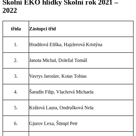
Školní EKO hlídky Školní rok 2021 –
2022
třída
Zástupci tříd
1.
Hradilová Eliška, Hajzlerová Kristýna
2.
Janota Michal, Doležal Tomáš
3.
Vavrys Jaroslav, Kotas Tobias
4.
Šaradín Filip, Vlachová Michaela
5.
Králová Laura, Ondrušková Nela
6.
Gjurov Lexa, Štimpl Petr