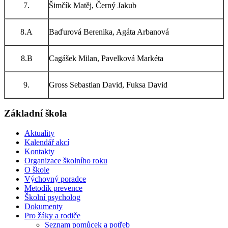
7.
Šimčík Matěj, Černý Jakub
8.A
Baďurová Berenika, Agáta Arbanová
8.B
Cagášek Milan, Pavelková Markéta
9.
Gross Sebastian David, Fuksa David
Základní škola
Aktuality
Kalendář akcí
Kontakty
Organizace školního roku
O škole
Výchovný poradce
Metodik prevence
Školní psycholog
Dokumenty
Pro žáky a rodiče
Seznam pomůcek a potřeb