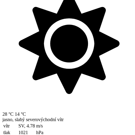
28 °C
14 °C
jasno, slabý severovýchodní vítr
vítr
SV, 4.78
m/s
tlak
1021
hPa