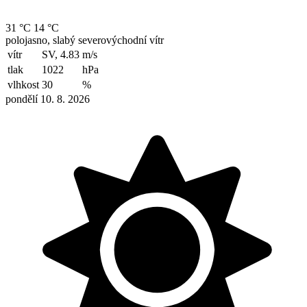
31 °C
14 °C
polojasno, slabý severovýchodní vítr
vítr
SV, 4.83
m/s
tlak
1022
hPa
vlhkost
30
%
pondělí 10. 8. 2026