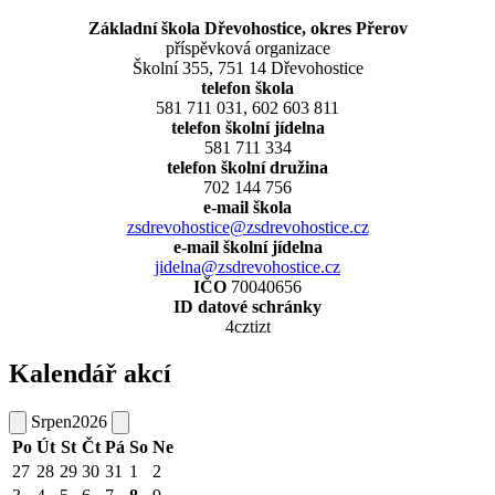
Základní škola Dřevohostice, okres Přerov
příspěvková organizace
Školní 355, 751 14 Dřevohostice
telefon škola
581 711 031, 602 603 811
telefon školní jídelna
581 711 334
telefon školní družina
702 144 756
e-mail škola
zsdrevohostice@zsdrevohostice.cz
e-mail školní jídelna
jidelna@zsdrevohostice.cz
IČO
70040656
ID datové schránky
4cztizt
Kalendář akcí
Srpen
2026
Po
Út
St
Čt
Pá
So
Ne
27
28
29
30
31
1
2