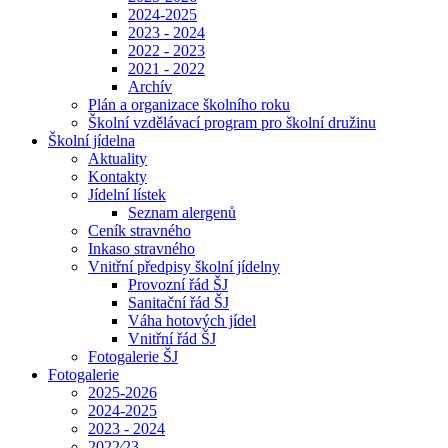
2024-2025
2023 - 2024
2022 - 2023
2021 - 2022
Archív
Plán a organizace školního roku
Školní vzdělávací program pro školní družinu
Školní jídelna
Aktuality
Kontakty
Jídelní lístek
Seznam alergenů
Ceník stravného
Inkaso stravného
Vnitřní předpisy školní jídelny
Provozní řád ŠJ
Sanitační řád ŠJ
Váha hotových jídel
Vnitřní řád ŠJ
Fotogalerie ŠJ
Fotogalerie
2025-2026
2024-2025
2023 - 2024
2022⁄23