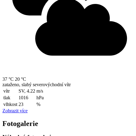
37 °C
20 °C
zataženo, slabý severovýchodní vítr
vítr
SV, 4.22
m/s
tlak
1016
hPa
vlhkost
23
%
Zobrazit více
Fotogalerie