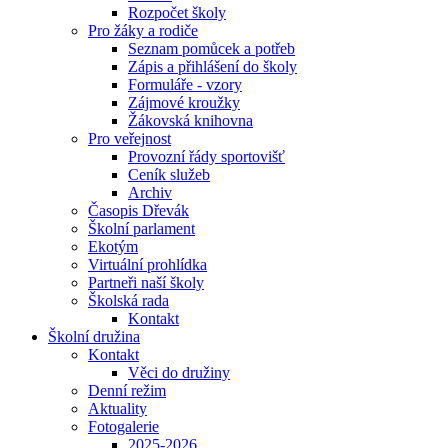
Rozpočet školy
Pro žáky a rodiče
Seznam pomůcek a potřeb
Zápis a přihlášení do školy
Formuláře - vzory
Zájmové kroužky
Žákovská knihovna
Pro veřejnost
Provozní řády sportovišť
Ceník služeb
Archiv
Časopis Dřevák
Školní parlament
Ekotým
Virtuální prohlídka
Partneři naší školy
Školská rada
Kontakt
Školní družina
Kontakt
Věci do družiny
Denní režim
Aktuality
Fotogalerie
2025-2026