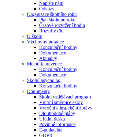
Napište nám
Odkazy
Organizace školního roku
Plán školního roku
Časové rozvržení hodin
Rozvrhy tříd
O škole
Výchovný poradce
Konzultační hodiny
Dokumentace
Aktuality
Metodik prevence
Konzultační hodiny
Dokumentace
Školní psycholog
Konzultační hodiny
Dokumenty
Školní vzdělávací program
Vnitřní směrnice školy
Výroční a inspekční zprávy
Dlouhodobé plány
Úřední deska
Povinné informace
E-podatelna
GDPR