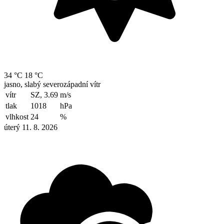
34 °C
18 °C
jasno, slabý severozápadní vítr
vítr
SZ, 3.69
m/s
tlak
1018
hPa
vlhkost
24
%
úterý 11. 8. 2026