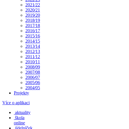
2021⁄22
2020⁄21
2019⁄20
2018⁄19
2017⁄18
2016⁄17
2015⁄16
2014⁄15
2013⁄14
2012⁄13
2011⁄12
2010⁄11
2008⁄09
2007⁄08
2006⁄07
2005⁄06
2004⁄05
Projekty
Více o aplikaci
aktuality
škola
online
jídelníček