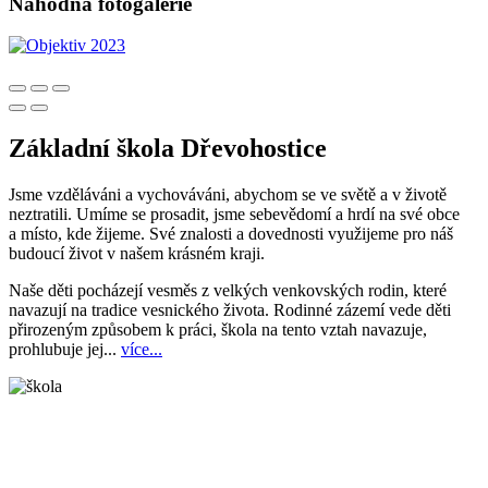
Náhodná fotogalerie
Základní škola Dřevohostice
Jsme vzděláváni a vychováváni, abychom se ve světě a v životě
neztratili. Umíme se prosadit, jsme sebevědomí a hrdí na své obce
a místo, kde žijeme. Své znalosti a dovednosti využijeme pro náš
budoucí život v našem krásném kraji.
Naše děti pocházejí vesměs z velkých venkovských rodin, které
navazují na tradice vesnického života. Rodinné zázemí vede děti
přirozeným způsobem k práci, škola na tento vztah navazuje,
prohlubuje jej...
více...