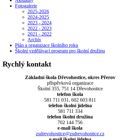
Aktuality
Fotogalerie
2025-2026
2024-2025
2023 - 2024
2022 - 2023
2021 - 2022
Archív
Plán a organizace školního roku
Školní vzdělávací program pro školní družinu
Rychlý kontakt
Základní škola Dřevohostice, okres Přerov
příspěvková organizace
Školní 355, 751 14 Dřevohostice
telefon škola
581 711 031, 602 603 811
telefon školní jídelna
581 711 334
telefon školní družina
702 144 756
e-mail škola
zsdrevohostice@zsdrevohostice.cz
e-mail školní jídelna