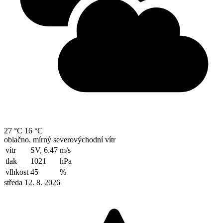
27 °C
16 °C
oblačno, mírný severovýchodní vítr
vítr
SV, 6.47
m/s
tlak
1021
hPa
vlhkost
45
%
středa 12. 8. 2026