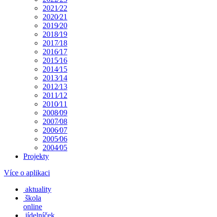
2021⁄22
2020⁄21
2019⁄20
2018⁄19
2017⁄18
2016⁄17
2015⁄16
2014⁄15
2013⁄14
2012⁄13
2011⁄12
2010⁄11
2008⁄09
2007⁄08
2006⁄07
2005⁄06
2004⁄05
Projekty
Více o aplikaci
aktuality
škola
online
jídelníček