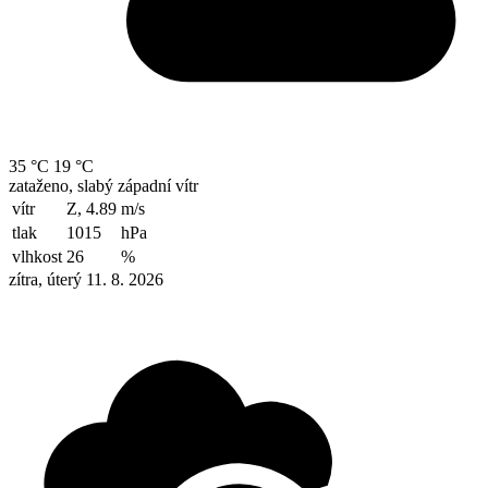
35 °C
19 °C
zataženo, slabý západní vítr
vítr
Z, 4.89
m/s
tlak
1015
hPa
vlhkost
26
%
zítra, úterý 11. 8. 2026