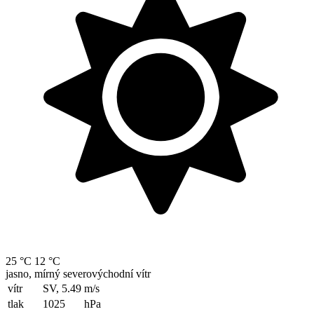
25 °C
12 °C
jasno, mírný severovýchodní vítr
vítr
SV, 5.49
m/s
tlak
1025
hPa