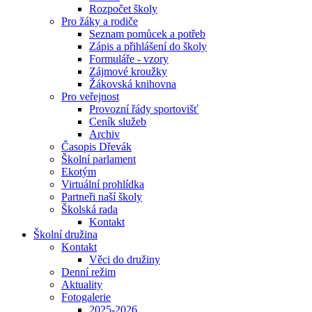
Rozpočet školy
Pro žáky a rodiče
Seznam pomůcek a potřeb
Zápis a přihlášení do školy
Formuláře - vzory
Zájmové kroužky
Žákovská knihovna
Pro veřejnost
Provozní řády sportovišť
Ceník služeb
Archiv
Časopis Dřevák
Školní parlament
Ekotým
Virtuální prohlídka
Partneři naší školy
Školská rada
Kontakt
Školní družina
Kontakt
Věci do družiny
Denní režim
Aktuality
Fotogalerie
2025-2026