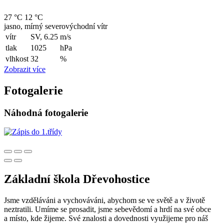
27 °C
12 °C
jasno, mírný severovýchodní vítr
vítr
SV, 6.25
m/s
tlak
1025
hPa
vlhkost
32
%
Zobrazit více
Fotogalerie
Náhodná fotogalerie
Základní škola Dřevohostice
Jsme vzděláváni a vychováváni, abychom se ve světě a v životě
neztratili. Umíme se prosadit, jsme sebevědomí a hrdí na své obce
a místo, kde žijeme. Své znalosti a dovednosti využijeme pro náš