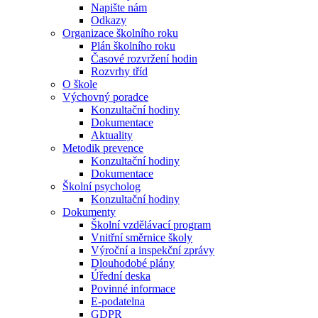
Napište nám
Odkazy
Organizace školního roku
Plán školního roku
Časové rozvržení hodin
Rozvrhy tříd
O škole
Výchovný poradce
Konzultační hodiny
Dokumentace
Aktuality
Metodik prevence
Konzultační hodiny
Dokumentace
Školní psycholog
Konzultační hodiny
Dokumenty
Školní vzdělávací program
Vnitřní směrnice školy
Výroční a inspekční zprávy
Dlouhodobé plány
Úřední deska
Povinné informace
E-podatelna
GDPR