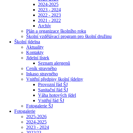
2024-2025
2023 - 2024
2022 - 2023
2021 - 2022
Archív
Plán a organizace školního roku
Školní vzdělávací program pro školní družinu
Školní jídelna
Aktuality
Kontakty
Jídelní lístek
Seznam alergenů
Ceník stravného
Inkaso stravného
Vnitřní předpisy školní jídelny
Provozní řád ŠJ
Sanitační řád ŠJ
Váha hotových jídel
Vnitřní řád ŠJ
Fotogalerie ŠJ
Fotogalerie
2025-2026
2024-2025
2023 - 2024
2022⁄23