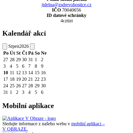
jidelna@zsdrevohostice.cz
IČO
70040656
ID datové schránky
4cztizt
Kalendář akcí
Srpen
2026
Po
Út
St
Čt
Pá
So
Ne
27
28
29
30
31
1
2
3
4
5
6
7
8
9
10
11
12
13
14
15
16
17
18
19
20
21
22
23
24
25
26
27
28
29
30
31
1
2
3
4
5
6
Mobilní aplikace
Sledujte informace z našeho webu v
mobilní aplikaci –
V OBRAZE.