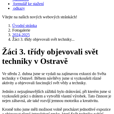
formulář ke stažení
odkazy
Vítejte na našich nových webových stránkách!
Úvodní stránka
Fotogalerie
2024-2025
Žáci 3. třídy objevovali svět techniky...
Žáci 3. třídy objevovali svět
techniky v Ostravě
Ve středu 2. dubna jsme se vydali na zajímavou exkurzi do Světa
techniky v Ostravě. Během návštěvy jsme si vyzkoušeli různé
aktivity a objevovali fascinující svět vědy a techniky.
Jedním z nejzajímavějších zážitků bylo drátování, při kterém jsme si
vyzkoušeli práci s drátem a vytvořili vlastní výrobek. Tato činnost je
nejen zábavná, ale také rozvíjí jemnou motoriku a kreativitu.
Kromě toho jsme měli možnost volně procházet jednotlivé expozice
a objevovat různé interaktivní prvky, které Svět techniky nabízí.