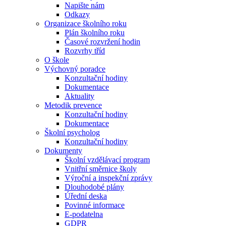
Napište nám
Odkazy
Organizace školního roku
Plán školního roku
Časové rozvržení hodin
Rozvrhy tříd
O škole
Výchovný poradce
Konzultační hodiny
Dokumentace
Aktuality
Metodik prevence
Konzultační hodiny
Dokumentace
Školní psycholog
Konzultační hodiny
Dokumenty
Školní vzdělávací program
Vnitřní směrnice školy
Výroční a inspekční zprávy
Dlouhodobé plány
Úřední deska
Povinné informace
E-podatelna
GDPR