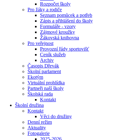
Rozpočet školy
Pro žáky a rodiče
Seznam pomůcek a potřeb
Zápis a přihlášení do školy
Formuláře - vzory
Zájmové kroužky
Žákovská knihovna
Pro veřejnost
Provozní řády sportovišť
Ceník služeb
Archiv
Časopis Dřevák
Školní parlament
Ekotým
Virtuální prohlídka
Partneři naší školy
Školská rada
Kontakt
Školní družina
Kontakt
Věci do družiny
Denní režim
Aktuality
Fotogalerie
2025-2026