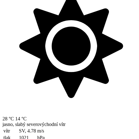
28 °C
14 °C
jasno, slabý severovýchodní vítr
vítr
SV, 4.78
m/s
tlak
1021
hPa