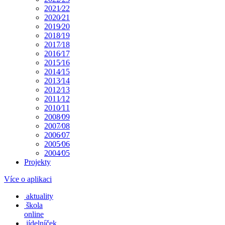
2021⁄22
2020⁄21
2019⁄20
2018⁄19
2017⁄18
2016⁄17
2015⁄16
2014⁄15
2013⁄14
2012⁄13
2011⁄12
2010⁄11
2008⁄09
2007⁄08
2006⁄07
2005⁄06
2004⁄05
Projekty
Více o aplikaci
aktuality
škola
online
jídelníček