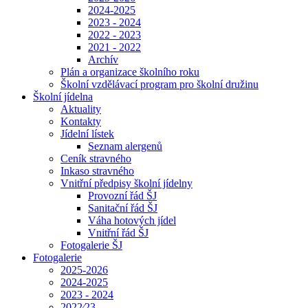
2024-2025
2023 - 2024
2022 - 2023
2021 - 2022
Archív
Plán a organizace školního roku
Školní vzdělávací program pro školní družinu
Školní jídelna
Aktuality
Kontakty
Jídelní lístek
Seznam alergenů
Ceník stravného
Inkaso stravného
Vnitřní předpisy školní jídelny
Provozní řád ŠJ
Sanitační řád ŠJ
Váha hotových jídel
Vnitřní řád ŠJ
Fotogalerie ŠJ
Fotogalerie
2025-2026
2024-2025
2023 - 2024
2022⁄23