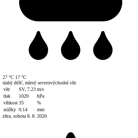
27 °C
17 °C
slabý déšť, mírný severovýchodní vítr
vítr
SV, 7.23
m/s
tlak
1020
hPa
vlhkost
35
%
srážky
0.14
mm
zítra, sobota 8. 8. 2026