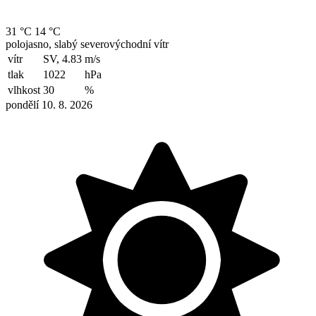
31 °C
14 °C
polojasno, slabý severovýchodní vítr
vítr
SV, 4.83
m/s
tlak
1022
hPa
vlhkost
30
%
pondělí 10. 8. 2026