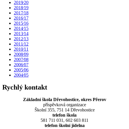
2019⁄20
2018⁄19
2017⁄18
2016⁄17
2015⁄16
2014⁄15
2013⁄14
2012⁄13
2011⁄12
2010⁄11
2008⁄09
2007⁄08
2006⁄07
2005⁄06
2004⁄05
Rychlý kontakt
Základní škola Dřevohostice, okres Přerov
příspěvková organizace
Školní 355, 751 14 Dřevohostice
telefon škola
581 711 031, 602 603 811
telefon školní jídelna