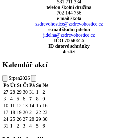
581 711 334
telefon školní družina
702 144 756
e-mail škola
zsdrevohostice@zsdrevohostice.cz
e-mail školní jídelna
jidelna@zsdrevohostice.cz
IČO
70040656
ID datové schránky
4cztizt
Kalendář akcí
Srpen
2026
Po
Út
St
Čt
Pá
So
Ne
27
28
29
30
31
1
2
3
4
5
6
7
8
9
10
11
12
13
14
15
16
17
18
19
20
21
22
23
24
25
26
27
28
29
30
31
1
2
3
4
5
6