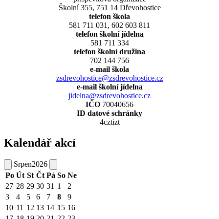
Školní 355, 751 14 Dřevohostice
telefon škola
581 711 031, 602 603 811
telefon školní jídelna
581 711 334
telefon školní družina
702 144 756
e-mail škola
zsdrevohostice@zsdrevohostice.cz
e-mail školní jídelna
jidelna@zsdrevohostice.cz
IČO
70040656
ID datové schránky
4cztizt
Kalendář akcí
Srpen
2026
Po
Út
St
Čt
Pá
So
Ne
27
28
29
30
31
1
2
3
4
5
6
7
8
9
10
11
12
13
14
15
16
17
18
19
20
21
22
23