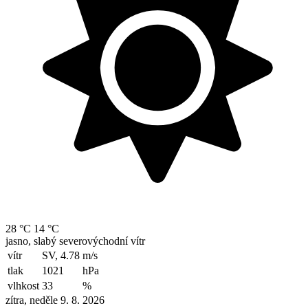
28 °C
14 °C
jasno, slabý severovýchodní vítr
vítr
SV, 4.78
m/s
tlak
1021
hPa
vlhkost
33
%
zítra, neděle 9. 8. 2026