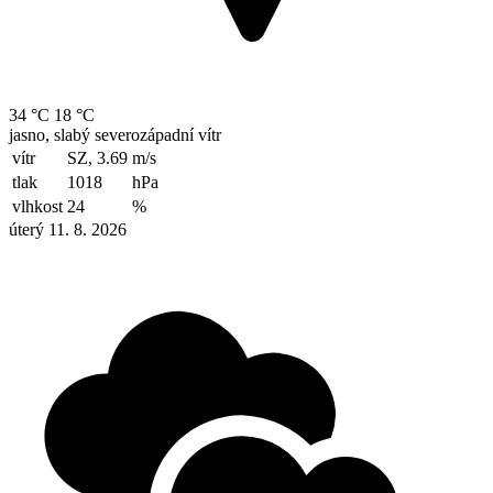
34 °C
18 °C
jasno, slabý severozápadní vítr
vítr
SZ, 3.69
m/s
tlak
1018
hPa
vlhkost
24
%
úterý 11. 8. 2026