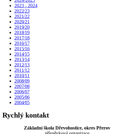
2024-2025
2023 - 2024
2022⁄23
2021⁄22
2020⁄21
2019⁄20
2018⁄19
2017⁄18
2016⁄17
2015⁄16
2014⁄15
2013⁄14
2012⁄13
2011⁄12
2010⁄11
2008⁄09
2007⁄08
2006⁄07
2005⁄06
2004⁄05
Rychlý kontakt
Základní škola Dřevohostice, okres Přerov
příspěvková organizace