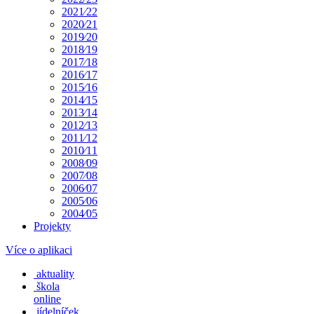
2021⁄22
2020⁄21
2019⁄20
2018⁄19
2017⁄18
2016⁄17
2015⁄16
2014⁄15
2013⁄14
2012⁄13
2011⁄12
2010⁄11
2008⁄09
2007⁄08
2006⁄07
2005⁄06
2004⁄05
Projekty
Více o aplikaci
aktuality
škola
online
jídelníček