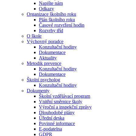
Napište nám
Odkazy
Organizace školního roku
Plán školního roku
Časové rozvržení hodin
Rozvrhy tříd
O škole
Výchovný poradce
Konzultační hodiny
Dokumentace
Aktuality
Metodik prevence
Konzultační hodiny
Dokumentace
Školní psycholog
Konzultační hodiny
Dokumenty
Školní vzdělávací program
Vnitřní směrnice školy
Výroční a inspekční zprávy
Dlouhodobé plány
Úřední deska
Povinné informace
E-podatelna
GDPR