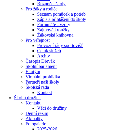
Rozpočet školy
Pro žáky a rodiče
Seznam pomůcek a potřeb
Zápis a přihlášení do školy
Formuláře - vzory
Zájmové kroužky
Žákovská knihovna
Pro veřejnost
Provozní řády sportovišť
Ceník služeb
Archiv
Časopis Dřevák
Školní parlament
Ekotým
Virtuální prohlídka
Partneři naší školy
Školská rada
Kontakt
Školní družina
Kontakt
Věci do družiny
Denní režim
Aktuality
Fotogalerie
2025-2026