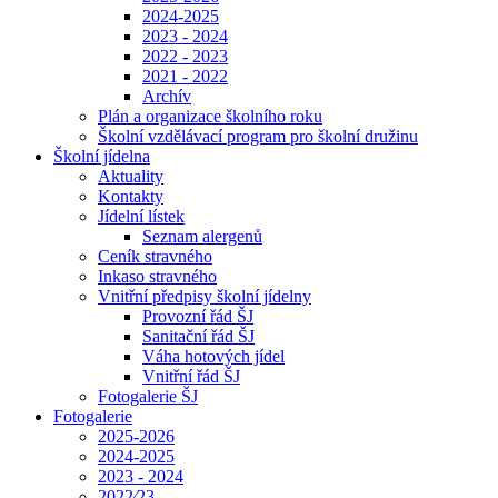
2024-2025
2023 - 2024
2022 - 2023
2021 - 2022
Archív
Plán a organizace školního roku
Školní vzdělávací program pro školní družinu
Školní jídelna
Aktuality
Kontakty
Jídelní lístek
Seznam alergenů
Ceník stravného
Inkaso stravného
Vnitřní předpisy školní jídelny
Provozní řád ŠJ
Sanitační řád ŠJ
Váha hotových jídel
Vnitřní řád ŠJ
Fotogalerie ŠJ
Fotogalerie
2025-2026
2024-2025
2023 - 2024
2022⁄23