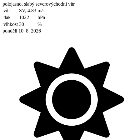
polojasno, slabý severovýchodní vítr
vítr
SV, 4.83
m/s
tlak
1022
hPa
vlhkost
30
%
pondělí 10. 8. 2026