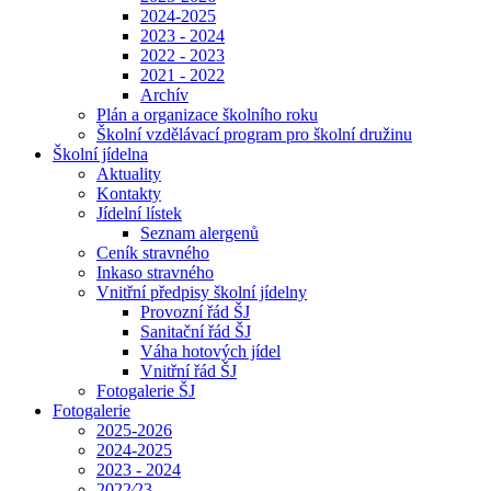
2024-2025
2023 - 2024
2022 - 2023
2021 - 2022
Archív
Plán a organizace školního roku
Školní vzdělávací program pro školní družinu
Školní jídelna
Aktuality
Kontakty
Jídelní lístek
Seznam alergenů
Ceník stravného
Inkaso stravného
Vnitřní předpisy školní jídelny
Provozní řád ŠJ
Sanitační řád ŠJ
Váha hotových jídel
Vnitřní řád ŠJ
Fotogalerie ŠJ
Fotogalerie
2025-2026
2024-2025
2023 - 2024
2022⁄23