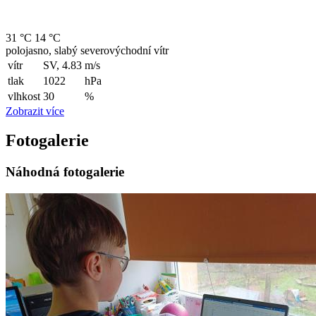
31 °C
14 °C
polojasno, slabý severovýchodní vítr
vítr
SV, 4.83
m/s
tlak
1022
hPa
vlhkost
30
%
Zobrazit více
Fotogalerie
Náhodná fotogalerie