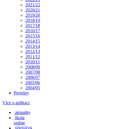
2021⁄22
2020⁄21
2019⁄20
2018⁄19
2017⁄18
2016⁄17
2015⁄16
2014⁄15
2013⁄14
2012⁄13
2011⁄12
2010⁄11
2008⁄09
2007⁄08
2006⁄07
2005⁄06
2004⁄05
Projekty
Více o aplikaci
aktuality
škola
online
jídelníček