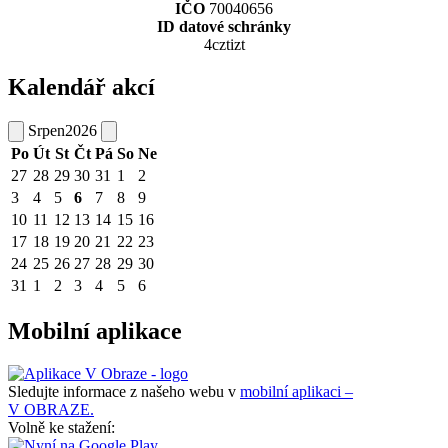
IČO
70040656
ID datové schránky
4cztizt
Kalendář akcí
Srpen
2026
Po
Út
St
Čt
Pá
So
Ne
27
28
29
30
31
1
2
3
4
5
6
7
8
9
10
11
12
13
14
15
16
17
18
19
20
21
22
23
24
25
26
27
28
29
30
31
1
2
3
4
5
6
Mobilní aplikace
Sledujte informace z našeho webu v
mobilní aplikaci –
V OBRAZE.
Volně ke stažení: