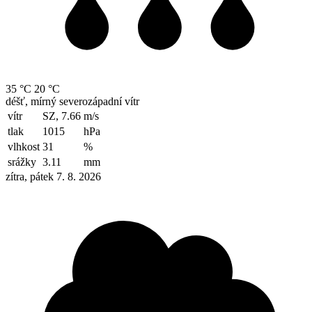
35 °C
20 °C
déšť, mírný severozápadní vítr
vítr
SZ, 7.66
m/s
tlak
1015
hPa
vlhkost
31
%
srážky
3.11
mm
zítra, pátek 7. 8. 2026