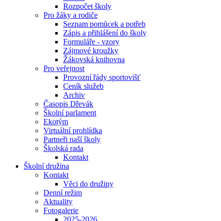
Rozpočet školy
Pro žáky a rodiče
Seznam pomůcek a potřeb
Zápis a přihlášení do školy
Formuláře - vzory
Zájmové kroužky
Žákovská knihovna
Pro veřejnost
Provozní řády sportovišť
Ceník služeb
Archiv
Časopis Dřevák
Školní parlament
Ekotým
Virtuální prohlídka
Partneři naší školy
Školská rada
Kontakt
Školní družina
Kontakt
Věci do družiny
Denní režim
Aktuality
Fotogalerie
2025-2026