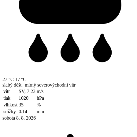
27 °C
17 °C
slabý déšť, mírný severovýchodní vítr
vítr
SV, 7.23
m/s
tlak
1020
hPa
vlhkost
35
%
srážky
0.14
mm
sobota 8. 8. 2026