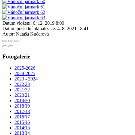
Datum vložení:
6. 12. 2019 8:00
Datum poslední aktualizace:
4. 8. 2021 18:41
Autor:
Nataša Kučerová
Fotogalerie
2025-2026
2024-2025
2023 - 2024
2022⁄23
2021⁄22
2020⁄21
2019⁄20
2018⁄19
2017⁄18
2016⁄17
2015⁄16
2014⁄15
2013⁄14