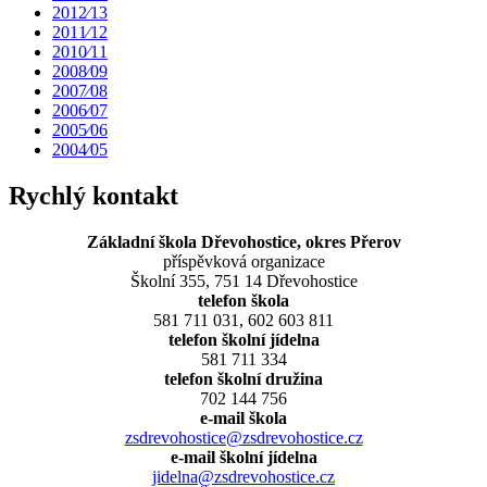
2012⁄13
2011⁄12
2010⁄11
2008⁄09
2007⁄08
2006⁄07
2005⁄06
2004⁄05
Rychlý kontakt
Základní škola Dřevohostice, okres Přerov
příspěvková organizace
Školní 355, 751 14 Dřevohostice
telefon škola
581 711 031, 602 603 811
telefon školní jídelna
581 711 334
telefon školní družina
702 144 756
e-mail škola
zsdrevohostice@zsdrevohostice.cz
e-mail školní jídelna
jidelna@zsdrevohostice.cz