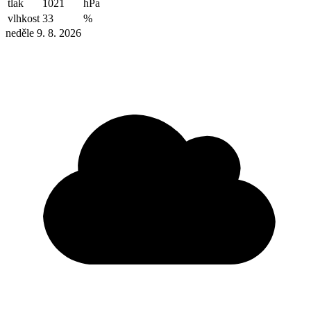
tlak
1021
hPa
vlhkost
33
%
neděle 9. 8. 2026