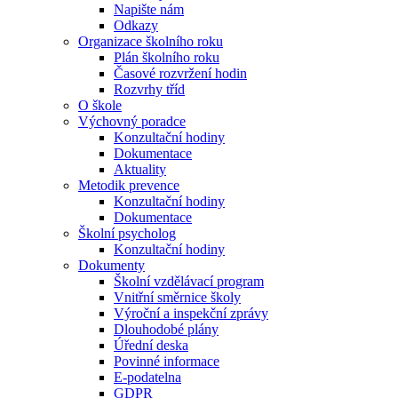
Napište nám
Odkazy
Organizace školního roku
Plán školního roku
Časové rozvržení hodin
Rozvrhy tříd
O škole
Výchovný poradce
Konzultační hodiny
Dokumentace
Aktuality
Metodik prevence
Konzultační hodiny
Dokumentace
Školní psycholog
Konzultační hodiny
Dokumenty
Školní vzdělávací program
Vnitřní směrnice školy
Výroční a inspekční zprávy
Dlouhodobé plány
Úřední deska
Povinné informace
E-podatelna
GDPR