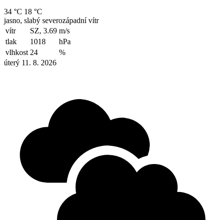
34 °C
18 °C
jasno, slabý severozápadní vítr
vítr
SZ, 3.69
m/s
tlak
1018
hPa
vlhkost
24
%
úterý 11. 8. 2026