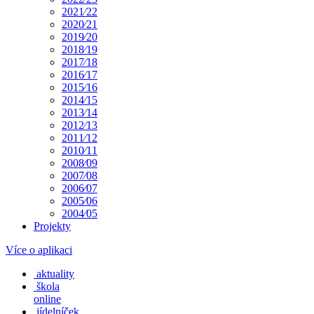
2021⁄22
2020⁄21
2019⁄20
2018⁄19
2017⁄18
2016⁄17
2015⁄16
2014⁄15
2013⁄14
2012⁄13
2011⁄12
2010⁄11
2008⁄09
2007⁄08
2006⁄07
2005⁄06
2004⁄05
Projekty
Více o aplikaci
aktuality
škola
online
jídelníček