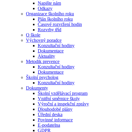
Napište nám
Odkazy
Organizace školního roku
Plán školního roku
Časové rozvržení hodin
Rozvrhy tříd
O škole
Výchovný poradce
Konzultační hodiny
Dokumentace
Aktuality
Metodik prevence
Konzultační hodiny
Dokumentace
Školní psycholog
Konzultační hodiny
Dokumenty
Školní vzdělávací program
Vnitřní směrnice školy
Výroční a inspekční zprávy
Dlouhodobé plány
Úřední deska
Povinné informace
E-podatelna
GDPR