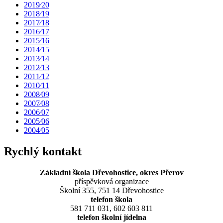
2019⁄20
2018⁄19
2017⁄18
2016⁄17
2015⁄16
2014⁄15
2013⁄14
2012⁄13
2011⁄12
2010⁄11
2008⁄09
2007⁄08
2006⁄07
2005⁄06
2004⁄05
Rychlý kontakt
Základní škola Dřevohostice, okres Přerov
příspěvková organizace
Školní 355, 751 14 Dřevohostice
telefon škola
581 711 031, 602 603 811
telefon školní jídelna