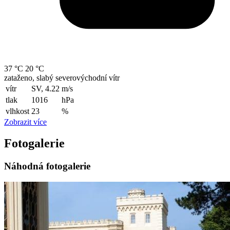
37 °C
20 °C
zataženo, slabý severovýchodní vítr
vítr
SV, 4.22
m/s
tlak
1016
hPa
vlhkost
23
%
Zobrazit více
Fotogalerie
Náhodná fotogalerie