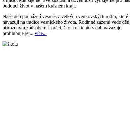
a místo, kde žijeme. Své znalosti a dovednosti využijeme pro náš
budoucí život v našem krásném kraji.
Naše děti pocházejí vesměs z velkých venkovských rodin, které
navazují na tradice vesnického života. Rodinné zázemí vede děti
přirozeným způsobem k práci, škola na tento vztah navazuje,
prohlubuje jej...
více...