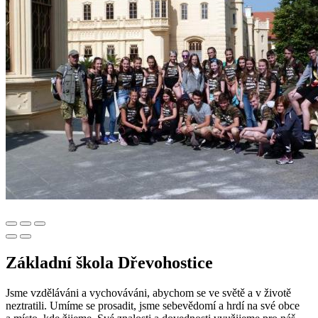
Základní škola Dřevohostice
Jsme vzděláváni a vychováváni, abychom se ve světě a v životě
neztratili. Umíme se prosadit, jsme sebevědomí a hrdí na své obce