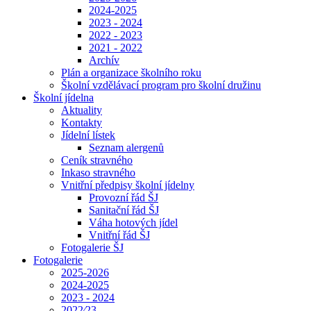
2024-2025
2023 - 2024
2022 - 2023
2021 - 2022
Archív
Plán a organizace školního roku
Školní vzdělávací program pro školní družinu
Školní jídelna
Aktuality
Kontakty
Jídelní lístek
Seznam alergenů
Ceník stravného
Inkaso stravného
Vnitřní předpisy školní jídelny
Provozní řád ŠJ
Sanitační řád ŠJ
Váha hotových jídel
Vnitřní řád ŠJ
Fotogalerie ŠJ
Fotogalerie
2025-2026
2024-2025
2023 - 2024
2022⁄23