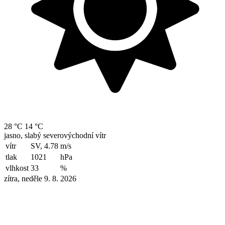
28 °C
14 °C
jasno, slabý severovýchodní vítr
vítr
SV, 4.78
m/s
tlak
1021
hPa
vlhkost
33
%
zítra, neděle 9. 8. 2026