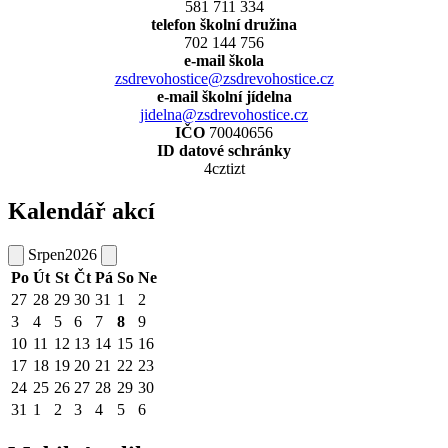
581 711 334
telefon školní družina
702 144 756
e-mail škola
zsdrevohostice@zsdrevohostice.cz
e-mail školní jídelna
jidelna@zsdrevohostice.cz
IČO
70040656
ID datové schránky
4cztizt
Kalendář akcí
Srpen
2026
Po
Út
St
Čt
Pá
So
Ne
27
28
29
30
31
1
2
3
4
5
6
7
8
9
10
11
12
13
14
15
16
17
18
19
20
21
22
23
24
25
26
27
28
29
30
31
1
2
3
4
5
6