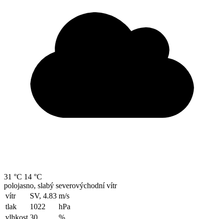
31 °C
14 °C
polojasno, slabý severovýchodní vítr
vítr
SV, 4.83
m/s
tlak
1022
hPa
vlhkost
30
%