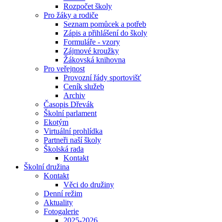
Rozpočet školy
Pro žáky a rodiče
Seznam pomůcek a potřeb
Zápis a přihlášení do školy
Formuláře - vzory
Zájmové kroužky
Žákovská knihovna
Pro veřejnost
Provozní řády sportovišť
Ceník služeb
Archiv
Časopis Dřevák
Školní parlament
Ekotým
Virtuální prohlídka
Partneři naší školy
Školská rada
Kontakt
Školní družina
Kontakt
Věci do družiny
Denní režim
Aktuality
Fotogalerie
2025-2026